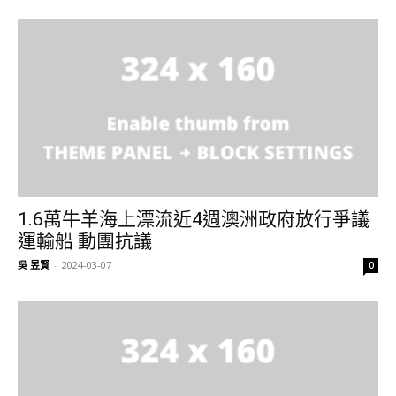
1.6萬牛羊海上漂流近4週澳洲政府放行爭議
運輸船 動團抗議
吳 昱賢
-
2024-03-07
0