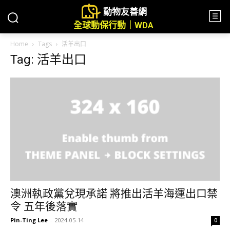
動物友善網
全球動保行動｜WDA
Home
Tags
活羊出口
Tag: 活羊出口
澳洲執政黨兌現承諾 將推出活羊海運出口禁
令 五年後落實
Pin-Ting Lee
-
2024-05-14
0