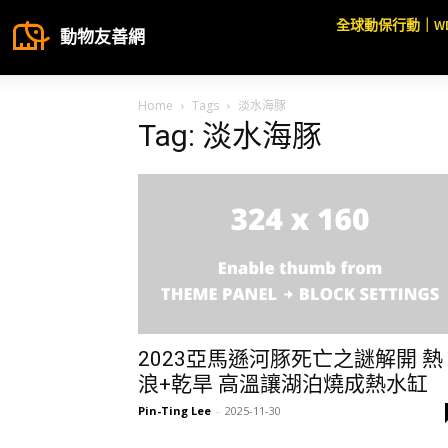
全球動保行動｜W
動物友善網
Home
Tags
淡水海豚
Tag: 淡水海豚
2023亞馬遜河豚死亡之謎解開 熱
浪+乾旱 高溫讓湖泊燒成熱水缸
Pin-Ting Lee
-
2025-11-30