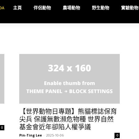
DA
主頁
伴侶動物
農場動物
野生動物
實驗動物
【世界動物日專題】熊貓標誌保育
尖兵 保護無數瀕危物種 世界自然
基金會近年卻陷人權爭議
0
Pin-Ting Lee
-
2025-10-06
0