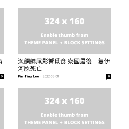
育
漁網纏尾影響覓食 寮國最後一隻伊
河豚死亡
Pin-Ting Lee
-
2022-03-08
0
0