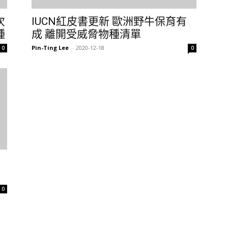
次
IUCN紅皮書更新 歐洲野牛保育有
種
成 離開受威脅物種清單
Pin-Ting Lee
-
2020-12-18
0
0
0