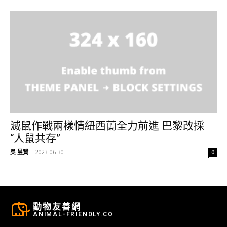
滅鼠作戰兩樣情紐西蘭全力前進 巴黎改採
“人鼠共存”
吳 昱賢
-
2023-06-30
0
動物友善網
ANIMAL-FRIENDLY.CO