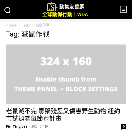
動物友善網
全球動保行動｜WDA
Home
Tags
滅鼠作戰
Tag: 滅鼠作戰
老鼠滅不完 毒藥殘忍又傷害野生動物 紐約
市試辦老鼠節育計畫
Pin-Ting Lee
-
2024-04-19
0