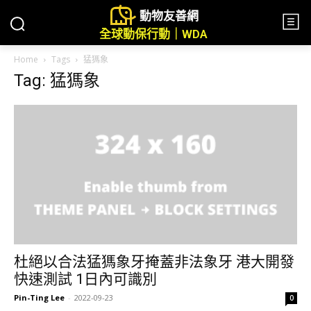
動物友善網
全球動保行動｜WDA
Home
Tags
猛獁象
Tag: 猛獁象
杜絕以合法猛獁象牙掩蓋非法象牙 港大開發
快速測試 1日內可識別
Pin-Ting Lee
-
2022-09-23
0