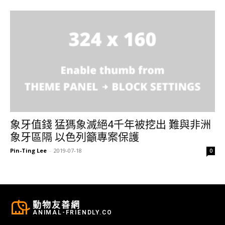
象牙值錢 猛獁象滅絕4千年被挖出 難與非洲
象牙區隔 以色列籲專案保護
Pin-Ting Lee
-
2019-07-18
0
動物友善網
ANIMAL-FRIENDLY.CO