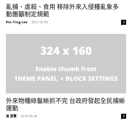
亂捕、虐殺、食用 移除外來入侵種亂象多
動團籲制定規範
Pin-Ting Lee
-
2021-03-03
0
外來物種綠鬣蜥抓不完 台政府發起全民捕蜥
運動
吳 昱賢
-
2019-06-28
0