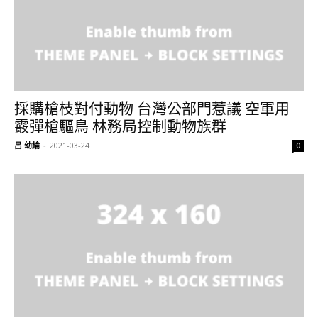
採購槍枝對付動物 台灣公部門惹議 空軍用
霰彈槍驅鳥 林務局控制動物族群
呂 幼綸
-
2021-03-24
0