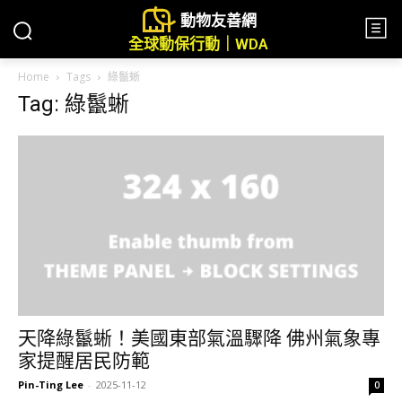
動物友善網
全球動保行動｜WDA
Home
Tags
綠鬣蜥
Tag: 綠鬣蜥
天降綠鬣蜥！美國東部氣溫驟降 佛州氣象專
家提醒居民防範
Pin-Ting Lee
-
2025-11-12
0