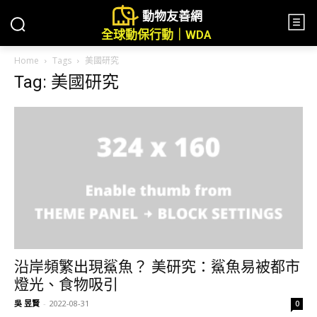
動物友善網
全球動保行動｜WDA
Home
Tags
美國研究
Tag: 美國研究
沿岸頻繁出現鯊魚？ 美研究：鯊魚易被都市
燈光、食物吸引
吳 昱賢
-
2022-08-31
0