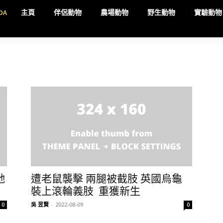
DA
主頁
伴侶動物
農場動物
野生動物
實驗動物
牠
遭老鼠襲擊 兩腿被截肢 英國烏龜
裝上滾輪義肢 重獲新生
吳 昱賢
-
2022-08-09
0
0