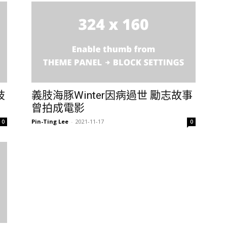
肢
義肢海豚Winter因病過世 勵志故事
曾拍成電影
Pin-Ting Lee
-
2021-11-17
0
0