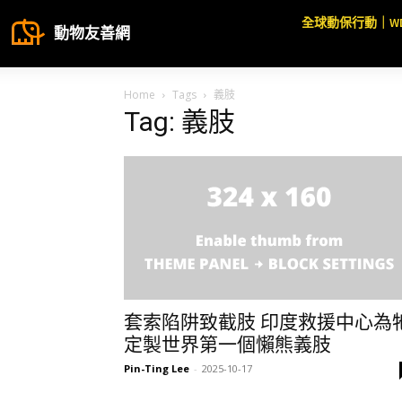
全球動保行動｜W
動物友善網
Home
Tags
義肢
Tag: 義肢
套索陷阱致截肢 印度救援中心為
定製世界第一個懶熊義肢
Pin-Ting Lee
-
2025-10-17