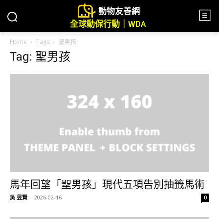
動物友善網
全球動保行動｜WDA
Home
Tags
聖男孩
Tag: 聖男孩
馬年回望「聖男孩」現代五項告別抽籤馬術
吳 昱賢
-
2026-02-16
0