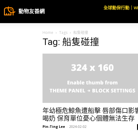
全球動保行動｜W
動物友善網
Home
Tags
船隻碰撞
Tag: 船隻碰撞
年幼極危鯨魚遭船擊 唇部傷口影
喝奶 保育單位憂心個體無法生存
Pin-Ting Lee
-
2024-02-02