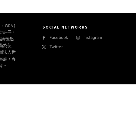
e，WDA )
SOCIAL NETWORKS
同步註冊，
Facebook
Instagram
倡議發起
動為使
Twitter
社團法人世
事處，專
令。