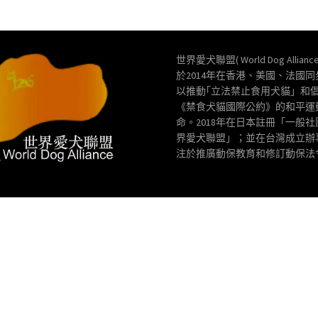
世界愛犬聯盟( World Dog Allianc
於2014年在香港、美國、法國
以推動｢立法禁止食用犬貓」和
《禁食犬貓國際公約》的和平運
命。2018年在日本註冊「一般
界愛犬聯盟」；並在台灣成立辦
注於推廣動保教育和修訂動保法