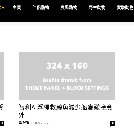
DA
主頁
伴侶動物
農場動物
野生動物
實驗動物
響
智利AI浮標救鯨魚減少船隻碰撞意
外
吳 昱賢
-
2022-10-22
0
0