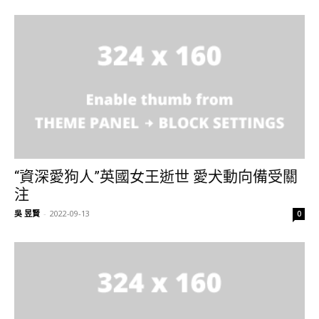
“資深愛狗人”英國女王逝世 愛犬動向備受關
注
吳 昱賢
-
2022-09-13
0