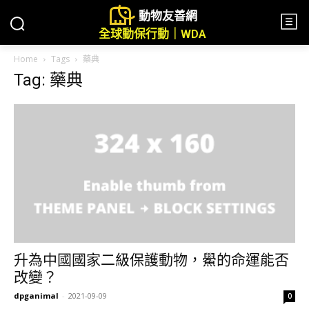
動物友善網
全球動保行動｜WDA
Home
Tags
藥典
Tag: 藥典
升為中國國家二級保護動物，鱟的命運能否
改變？
dpganimal
-
2021-09-09
0