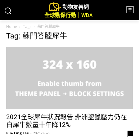
動物友善網
全球動保行動｜WDA
Home
Tags
蘇門答臘犀牛
Tag: 蘇門答臘犀牛
2021全球犀牛狀況報告 非洲盜獵壓力仍在
白犀牛數量十年降12%
Pin-Ting Lee
-
2021-09-28
0