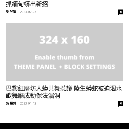
抓緬甸蟒出新招
吳 昱賢
-
2023-02-23
0
巴黎紅磨坊人蟒共舞惹議 陸生蟒蛇被迫泅水
歌舞廳成動保法漏洞
吳 昱賢
-
2023-01-12
0