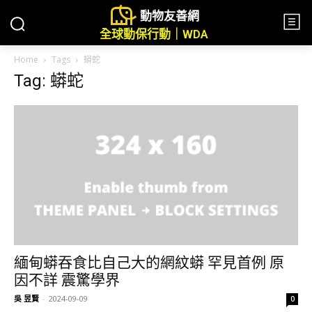
動物友善網
全球動保行動｜WDA
Home
Tags
蟒蛇
Tag: 蟒蛇
緬甸蟒吞食比自己大的網紋蟒 罕見首例 原
因不詳 震驚學界
吳 昱賢
-
2024-09-09
0