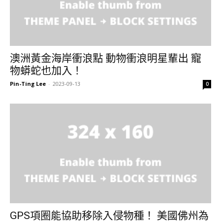
澳洲黃金海岸衝浪點 動物衝浪明星輩出 寵
物蟒蛇也加入！
Pin-Ting Lee
-
2023-09-13
0
GPS項圈能協助移除入侵物種！ 美國佛州為