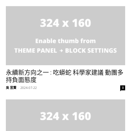
永續新方向之一 : 吃蟒蛇 科學家建議 動團多
持負面態度
吳 昱賢
-
2024-07-22
0