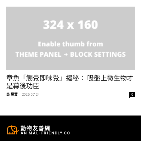
章魚「觸覺即味覺」揭秘： 吸盤上微生物才
是幕後功臣
吳 昱賢
-
2025-07-24
0
動物友善網
ANIMAL-FRIENDLY.CO