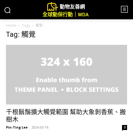
動物友善網
全球動保行動｜WDA
Home
Tags
觸覺
Tag: 觸覺
千根鬍鬚擴大觸覺範圍 幫助大象剝香蕉、搬
樹木
Pin-Ting Lee
-
2026-03-16
0