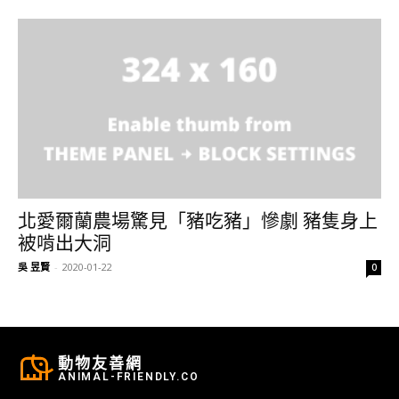
北愛爾蘭農場驚見「豬吃豬」慘劇 豬隻身上
被啃出大洞
吳 昱賢
-
2020-01-22
0
動物友善網
ANIMAL-FRIENDLY.CO