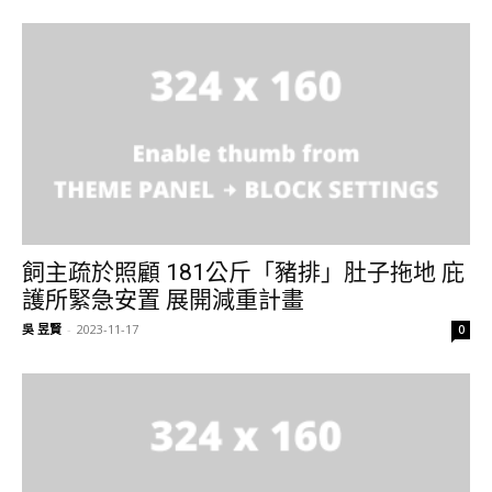
飼主疏於照顧 181公斤「豬排」肚子拖地 庇
護所緊急安置 展開減重計畫
吳 昱賢
-
2023-11-17
0