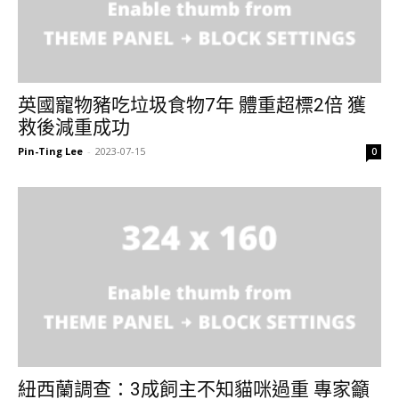
英國寵物豬吃垃圾食物7年 體重超標2倍 獲
救後減重成功
Pin-Ting Lee
-
2023-07-15
0
紐西蘭調查：3成飼主不知貓咪過重 專家籲