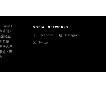
e，WDA )
SOCIAL NETWORKS
同步註冊，
Facebook
Instagram
倡議發起
動為使
Twitter
社團法人世
事處，專
令。