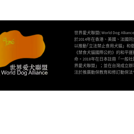
世界愛犬聯盟( World Dog Allianc
於2014年在香港、美國、法國
以推動｢立法禁止食用犬貓」和
《禁食犬貓國際公約》的和平運
命。2018年在日本註冊「一般
界愛犬聯盟」；並在台灣成立辦
注於推廣動保教育和修訂動保法