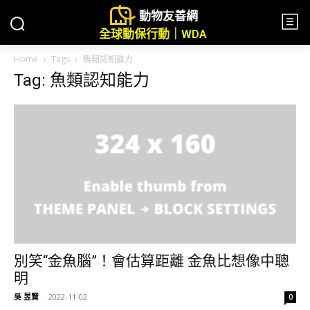
動物友善網
全球動保行動｜WDA
Home
Tags
魚類認知能力
Tag: 魚類認知能力
別笑“金魚腦”！會估算距離 金魚比想像中聰
明
吳 昱賢
-
2022-11-02
0