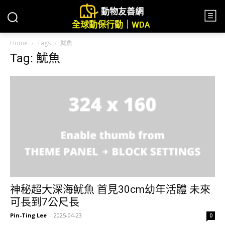
動物友善網
全球動保行動｜WDA
Home
Tags
魷魚
Tag: 魷魚
神秘超大深海魷魚 首見30cm幼年活體 未來
可長到7公尺長
Pin-Ting Lee
-
2025-04-23
0