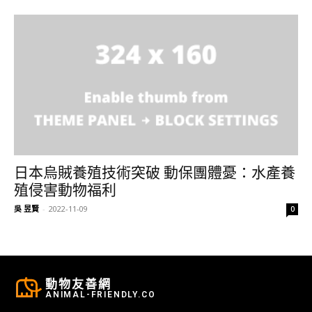
日本烏賊養殖技術突破 動保團體憂：水產養
殖侵害動物福利
吳 昱賢
-
2022-11-09
0
動物友善網
ANIMAL-FRIENDLY.CO