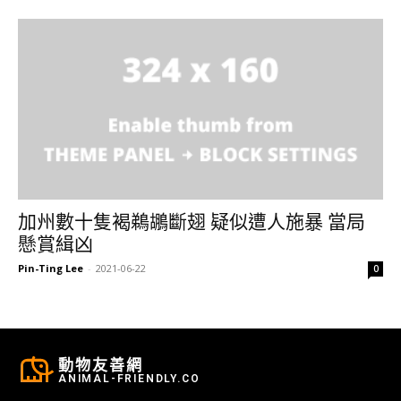
加州數十隻褐鵜鶘斷翅 疑似遭人施暴 當局
懸賞緝凶
Pin-Ting Lee
-
2021-06-22
0
動物友善網
ANIMAL-FRIENDLY.CO