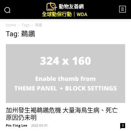
動物友善網
全球動保行動｜WDA
Home
Tags
鵜鶘
Tag: 鵜鶘
加州發生褐鵜鶘危機 大量海鳥生病、死亡
原因仍未明
Pin-Ting Lee
-
2022-05-31
0