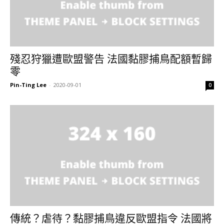
殘忍狩獵遭歐盟警告 法國黏膠捕鳥配額暫歸
零
Pin-Ting Lee
-
2020-09-01
0
傳統？虐待？黏膠捕鳥違反歐盟指令 法國將