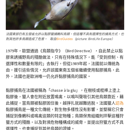
法國東部仍有五個省允許以黏膠獵捕鶇科鳥類，但這種不具有選擇性的捕鳥方式，也
對其他許多鳥類造成了危害。 取自
BirdGuides
（picture: BirdLife Europe）
1979年，歐盟通過《鳥類指令》（Bird Directive），自此禁止以黏
膠來誘捕野鳥的殘酷做法，只有在特殊情況下，能「受到控制、有
選擇性和數量有限的」去執行，但從1989年起，法國就以傳統為
由，援引這些情況，允許該國東南五個省繼續使用黏膠捕鳥，此
外，法國也是歐洲唯一仍允許黏膠捕鳥的國家。
黏膠捕鳥在法國被稱為「chasse à la glu」，在樹枝或棍棒上塗上
黏膠後，獵人會在附近放置鳴禽，以鳴叫聲吸引其他鳥類靠近，藉
此捕捉，當鳥類被黏膠困住後，越掙扎就越難逃脫。法國獵人
認為
黏膠捕鳥是一種文化傳統，對生物多樣性沒有影響，並堅稱它只會
捕捉到像鶇科或鳴禽這類的特定物種；鳥類保育組織則抨擊這種狩
獵方式的殘酷，以及對瀕危物種構成的威脅，並提出狩獵方式不具
選擇性、也會捕捉到其他鳥類的證據。