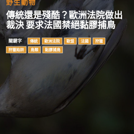
野生動物
傳統還是殘酷？歐洲法院做出
裁決 要求法國禁絕黏膠捕鳥
關鍵字
傳統
歐洲法院
歐盟
法國
狩獵
狩獵陷阱
鳥類
黏膠捕鳥