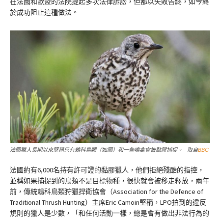
在法國和歐盟的法院提起多次法律訴訟，但都以失敗告終，如今終
於成功阻止這種做法。
法國獵人長期以來堅稱只有鶇科鳥類（如圖）和一些鳴禽會被黏膠捕捉。 取自
BBC
法國約有6,000名持有許可證的黏膠獵人，他們拒絕殘酷的指控，
並稱如果捕捉到的鳥類不是目標物種，很快就會被移走釋放，兩年
前，傳統鶇科鳥類狩獵捍衛協會（Association for the Defence of
Traditional Thrush Hunting）主席Eric Camoin堅稱，LPO拍到的違反
規則的獵人是少數，「和任何活動一樣，總是會有做出非法行為的