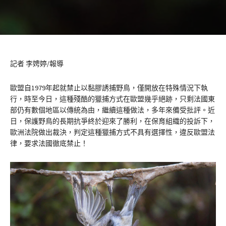
記者 李娉婷/報導
歐盟自1979年起就禁止以黏膠誘捕野鳥，僅開放在特殊情況下執
行，時至今日，這種殘酷的獵捕方式在歐盟幾乎絕跡，只剩法國東
部仍有數個地區以傳統為由，繼續這種做法，多年來備受批評。近
日，保護野鳥的長期抗爭終於迎來了勝利，在保育組織的投訴下，
歐洲法院做出裁決，判定這種獵捕方式不具有選擇性，違反歐盟法
律，要求法國徹底禁止！