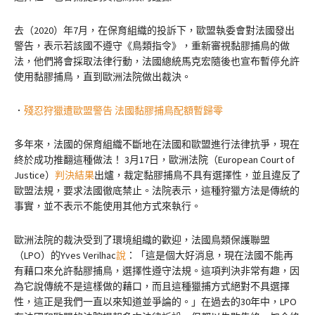
去（2020）年7月，在保育組織的投訴下，歐盟執委會對法國發出
警告，表示若該國不遵守《鳥類指令》，重新審視黏膠捕鳥的做
法，他們將會採取法律行動，法國總統馬克宏隨後也宣布暫停允許
使用黏膠捕鳥，直到歐洲法院做出裁決。
．
殘忍狩獵遭歐盟警告 法國黏膠捕鳥配額暫歸零
多年來，法國的保育組織不斷地在法國和歐盟進行法律抗爭，現在
終於成功推翻這種做法！ 3月17日，歐洲法院（European Court of
Justice）
判決結果
出爐，裁定黏膠捕鳥不具有選擇性，並且違反了
歐盟法規，要求法國徹底禁止。法院表示，這種狩獵方法是傳統的
事實，並不表示不能使用其他方式來執行。
歐洲法院的裁決受到了環境組織的歡迎，法國鳥類保護聯盟
（LPO）的Yves Verilhac
說
：「這是個大好消息，現在法國不能再
有藉口來允許黏膠捕鳥，選擇性遵守法規。這項判決非常有趣，因
為它說傳統不是這樣做的藉口，而且這種獵捕方式絕對不具選擇
性，這正是我們一直以來知道並爭論的。」在過去的30年中，LPO