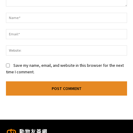
Comment:
Na
Ema
Web
Save my name, email, and website in this browser for the next
time I comment.
動物友善網