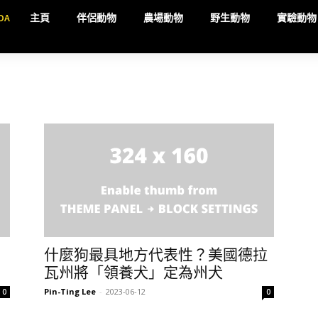
DA
主頁
伴侶動物
農場動物
野生動物
實驗動物
什麼狗最具地方代表性？美國德拉
瓦州將「領養犬」定為州犬
Pin-Ting Lee
-
2023-06-12
0
0