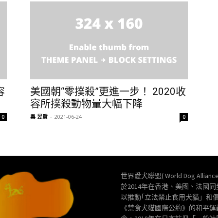
容
美國朝“零撲殺”更進一步！ 2020收
容所撲殺動物量大幅下降
吳 昱賢
-
2021-06-24
0
0
世界愛犬聯盟( World Dog Allianc
於2014年在香港、美國、法國
以推動｢立法禁止食用犬貓」和
《禁食犬貓國際公約》的和平運