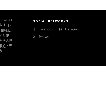
e，WDA )
SOCIAL NETWORKS
同步註冊，
Facebook
Instagram
倡議發起
動為使
Twitter
社團法人世
事處，專
令。