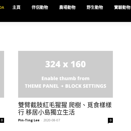
DA
主頁
伴侶動物
農場動物
野生動物
實驗動物
雙臂截肢紅毛猩猩 爬樹、覓食樣樣
行 移居小島獨立生活
Pin-Ting Lee
-
2020-08-07
0
0