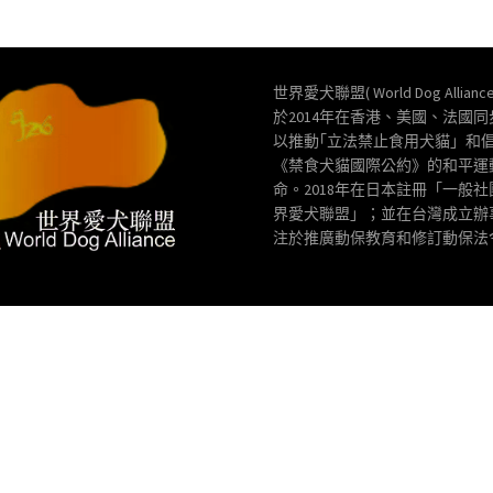
世界愛犬聯盟( World Dog Allianc
於2014年在香港、美國、法國
以推動｢立法禁止食用犬貓」和
《禁食犬貓國際公約》的和平運
命。2018年在日本註冊「一般
界愛犬聯盟」；並在台灣成立辦
注於推廣動保教育和修訂動保法