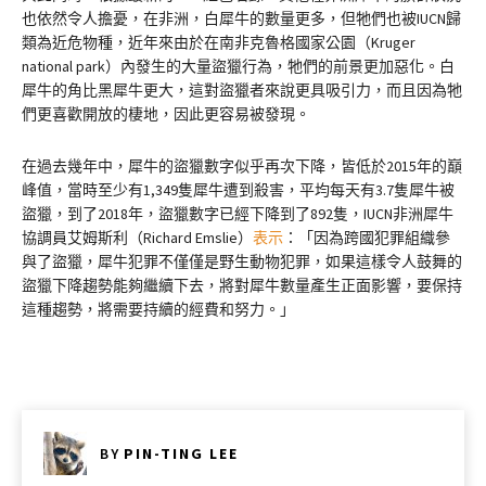
也依然令人擔憂，在非洲，白犀牛的數量更多，但牠們也被IUCN歸
類為近危物種，近年來由於在南非克魯格國家公園（Kruger
national park）內發生的大量盜獵行為，牠們的前景更加惡化。白
犀牛的角比黑犀牛更大，這對盜獵者來說更具吸引力，而且因為牠
們更喜歡開放的棲地，因此更容易被發現。
在過去幾年中，犀牛的盜獵數字似乎再次下降，皆低於2015年的巔
峰值，當時至少有1,349隻犀牛遭到殺害，平均每天有3.7隻犀牛被
盜獵，到了2018年，盜獵數字已經下降到了892隻，IUCN非洲犀牛
協調員艾姆斯利（Richard Emslie）
表示
：「因為跨國犯罪組織參
與了盜獵，犀牛犯罪不僅僅是野生動物犯罪，如果這樣令人鼓舞的
盜獵下降趨勢能夠繼續下去，將對犀牛數量產生正面影響，要保持
這種趨勢，將需要持續的經費和努力。」
BY
PIN-TING LEE