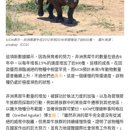
IUCN表示，非洲黑犀牛在2012年到2018年間增加了近800隻。 圖片來源：
pixabay（CC0）
這項新數據顯示，因為保育者的努力，非洲黑犀牛的數量在過去6
年中，以每年增長2.5%的速度增加了近800隻，這樣的成長，在因
盜獵而瀕臨滅絕的物種中相當罕見，而IUCN預計未來5年動物數量
還會繼續上升，不過他們也
表示
，這是一個緩慢的恢復速度，該物
種仍處於極度瀕危的狀態。
非洲黑犀牛數量的增加，被歸功於執法力度的加強，以及為管理犀
牛族群而採取的行動，例如將族群中的某些犀牛遷移到其他地區，
以擴大物種分布範圍，並確保族群可繁衍。IUCN代理總幹事阿格拉
爾（Grethel Aguilar）博士
說
：「雖然非洲的犀牛完全還沒有從滅
絕的威脅中脫離，但黑犀牛族群的持續緩慢恢復，證明了該物種所
在國家作出的巨大努力，並有力地提醒國際社會保育工作有效。」