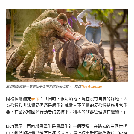
反盜獵部隊將一隻黑犀牛從南非運到馬拉威。 取自
The Guardian
阿格拉爾補充
表示
：「同時，很明顯地，現在沒有自滿的餘地，因
為盜獵和非法貿易仍然是嚴重的威脅。不間斷的反盜獵措施非常重
要，在國家和國際行動者的支持下，積極的族群管理還在繼續。」
IUCN表示，西南部黑犀牛是黑犀牛的一個亞種，在過去的三個世代
中，牠們的數量已經有足夠的成長，最近被重新歸類為近危（Near