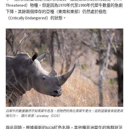
Threatened）物種，但是因為1970年代至1990年代犀牛數量的急劇
下降，其餘兩個倖存的亞種（東南和東部）仍然處於極危
（Critically Endangered）的狀態。
白犀牛的數量雖然不如黑犀牛危及，但牠們的角比黑犀牛更大，這對盜獵者來說更具
吸引力。 圖片來源：pixabay（CC0）
與此同時，根據最新的IUCN紅色名錄，其他種非洲犀牛的族群狀況