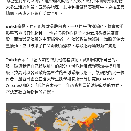
物種僅剩不到250隻，這些哺乳動物、鳥類、爬行類和兩棲類動物
大多生活於熱帶、亞熱帶地區，其中包括蘇門答臘犀牛、克拉里昂
鷦鷯、西班牙巨龜和哈雷金蛙。
Ehrlich擔憂，這可能導致骨牌效應，一旦這些動物滅絕，將會嚴重
影響當地的其他物種——他以海獺作為例子，過去海獺被過度捕
殺，而海獺是海膽的主要捕食者，在海獺數量銳減後，海膽開始大
量繁殖，並且破壞了白令海的海藻林，導致吃海藻的海牛滅絕。
Ehrlich表示：「當人類導致其他物種滅絕，就如同鋸掉自己的四
肢，破壞我們自己賴以維生的部分。瀕危物種保護應該被提升層
級，拉高到以各國政府為單位的全球緊急狀態。」該研究的另一位
作者，墨西哥國立自治大學生態學研究所高等研究員Gerardo
Ceballos則說：「我們在未來二十年內應對當前滅絕危機的方式，
將決定數百萬物種的命運。」