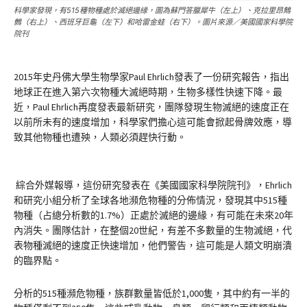
科學家發現，有515種物種處於滅絕邊緣，圖為蘇門答臘犀牛（左上）、克拉里昂鷦
鷯（右上）、西班牙巨龜（左下）和哈雷金蛙（右下）。圖片來源／美國國家科學院
院刊
2015年史丹佛大學生物學家Paul Ehrlich發表了一份研究報告，指出
地球正在進入第六次物種大滅絕時期，生物多樣性快速下降。最
近，Paul Ehrlich再度發表最新研究，團隊發現生物滅絕的速度正在
以前所未有的速度增加，科學家們擔心這可能會掀起骨牌效應，導
致其他物種也遭殃，人類必須趕快行動。
綜合外媒報導，這份研究發表在《美國國家科學院院刊》，Ehrlich
和研究小組分析了全球各地瀕危物種的分佈情況，發現其中515種
物種（占總分析數的1.7%）正處於滅絕的邊緣，有可能在未來20年
內消失。團隊估計，在整個20世紀，有差不多數量的生物滅絕，代
表物種滅絕的速度正快速增加，他們警告，這可能是人類文明崩潰
的臨界點。
分析的515種瀕危物種，族群數量皆低於1,000隻，其中約有一半的