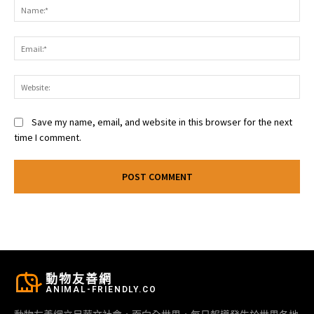
Na
Ema
Web
Save my name, email, and website in this browser for the next
time I comment.
動物友善網
ANIMAL-FRIENDLY.CO