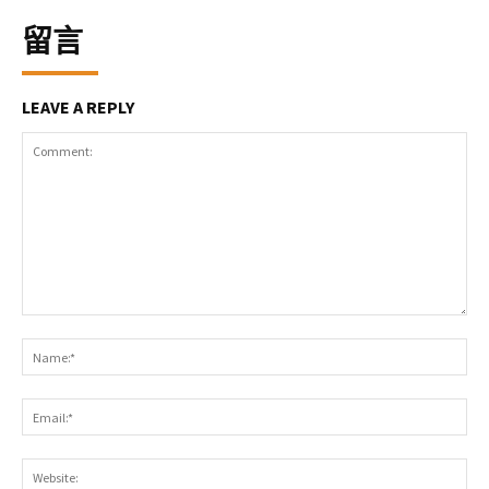
留言
LEAVE A REPLY
Comment:
Na
Ema
Web