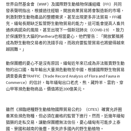
世界自然基金會（WWF）及國際野生動植物保護組織（FFI）共同
發表聲明指出，根據過往經驗，開放商業貿易將會製造新的市場，
刺激對野生動物產品的整體需求，甚至出現更多非法貿易。FFI補
充，緬甸長期缺乏監管野生動物貿易的能力，這可能會提高人畜共
通疾病感染的風險，甚至出現下一個新冠肺炎（COVID-19）。致力
於保護野生大貓的Panthera也相當憂心，他們警告：「開放繁殖將
成為野生動物交易者的洗錢手段，而政府要監管貿易也將變得越來
越困難。」
動保團體的憂心不是沒有原因，緬甸近年來已成為非法販賣野生動
物的出口國，每年輸出大量瀕危動物至中國，根據國際野生物貿易
調查委員會TRAFFIC（Trade Record Analysis of Flora and Fauna in
Commerce）的估計，每年緬甸出口老虎、熊、藏羚羊、雲豹、穿
山甲等瀕危動物商品，價值將近200億美元。
雖然《瀕臨絕種野生動植物國際貿易公約》（CITES）確實允許圈
養某些瀕危物種，但必須在嚴格的監管下進行。然而，近幾年緬甸
猖獗的走私交易，讓動保團體無法信任，憂心緬甸有可能步上泰
國、寮國和越南的後塵，喪失許多國內的野生動植物。