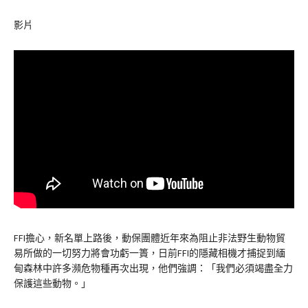
影片
FFI擔心，新名單上路後，動保團體近年來為阻止非法野生動物貿
易所做的一切努力將會功虧一簣，日前FFI的隱藏相機才捕捉到緬
甸森林中許多瀕危物種再次出現，他們強調：「我們必須竭盡全力
保護這些動物。」