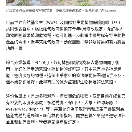
印度支那虎目前在緬甸只剩22隻，卻在允許圈養繁殖。圖片來源／Wikipedia
日前世界自然基金會（WWF）及國際野生動植物保護組織（FFI）
共同發表聲明，痛批緬甸政府悄悄在今年6月修改規定，允許私人
動物園圈養繁殖瀕危物種，這可能進一步刺激中國對稀有野生動物
產品的需求，近年來緬甸政府、動保團體打擊非法貿易的努力將會
功虧一簣。
綜合外煤報導，今年6月，緬甸林務部悄悄為私人動物園開了後
門，允許他們申請繁殖90種動物的許可證，其中竟有20多種是瀕
危、極度瀕危的物種。這個出乎意料的修法讓動保團體措手不及，
但林業部卻解釋，此舉有助於減少盜獵野生物種及非法繁殖。
這份名單上，有20多種瀕危、極度瀕危的物種，像是目前在緬甸只
有22隻的印度支那虎、多種禿鷹、穿山甲、大象、短吻海豚（
Ayeyarwady dolphin）等，甚至允許為了取得肉和皮革而養殖列為
極危物種的暹羅鱷。緬甸林務部指出，開放圈養名單完全遵守法律
並且和動保團體、學者專家協商後訂定。