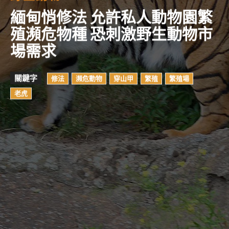
緬甸悄修法 允許私人動物園繁
殖瀕危物種 恐刺激野生動物市
場需求
關鍵字
修法
瀕危動物
穿山甲
繁殖
繁殖場
老虎