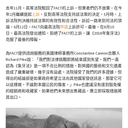
去年11月，高等法院駁回了FACT的上訴，但業者們仍不放棄，在今
年2月繼續提起
上訴
，反對高等法院支持該法案的決定，5月時，上
訴法院判決維持該法案的有效性和合法性，訴訟一路來到司法的頂
端，6月12日，FACT向最高法院
申請
上訴許可，最後，在8月10
日，最高法院發出通知，拒絕了FACT的上訴，讓《2018年象牙法》
克服了最後的障礙。
為FACT提供諮詢服務的美國律師事務所Constantine Cannon合夥人
Richard Pike說：「我們對法律挑戰即將結束感到失望。我們一直
認為《象牙法》是一項不合比例的措施，對英國的藝術和文化遺產
造成了嚴重破壞，幾乎沒有益處。法院接受了我們的許多證據，但
得出的結論卻是如果政府希望立法向其他國家發送訊息，那麼它可
以這樣做，不論對本國公民的傷害。」Pike也建議沒有達到豁免權
的經銷商和收藏家，如果他們未來想出售藏品，應立即採取措施將
其出口。