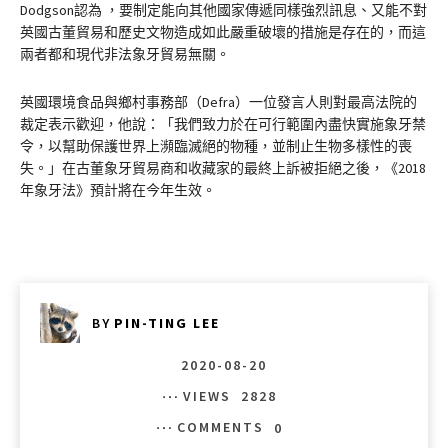
Dodgson認為 ，要制定能向其他國家傳遞同樣強烈訊息、又能不對
英國古董貿易和歷史文物造成如此嚴重破壞的措施是存在的，而這
兩者都和現代非法象牙貿易無關。
英國環境食品與鄉村事務部（Defra）一位發言人則對最高法院的
裁定表示歡迎，他說：「我們致力於在可行範圍內盡快實施象牙禁
令，以幫助保護世界上瀕臨滅絕的物種，並制止生物多樣性的喪
失。」在古董象牙貿易商和收藏家的最終上訴被拒絕之後，《2018
年象牙法》預計將在今年生效。
BY
PIN-TING LEE
2020-08-20
VIEWS
2828
COMMENTS
0