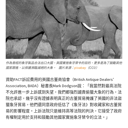
作為曾經的象牙製品合法出口大國，英國實施象牙禁令的目的，更多是為了鼓勵其他
國家跟進，以保護瀕臨滅絕的大象。 圖片來源：
pixabay
（CC0）
資助FACT訴訟費用的英國古董商協會（British Antique Dealers’
Association, BADA）秘書長Mark Dodgson說：「我當然對最高法院
不允許進一步上訴感到失望，我們都強烈譴責偷獵大象的行為，法
院也承認，幾乎沒有證據表明真正的古董貿易掩護了英國的非法盜
獵象牙貿易，他們還同意政府低估了《象牙法》對收藏家和古董貿
易的影響程度。上訴法院只是維持高等法院的判決，它接受了政府
有權制定用於支持和鼓勵其他國家實施象牙禁令的立法。」