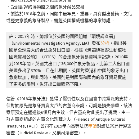
．製造於1918年之前的微型象牙畫
．受到認證的博物館之間的象牙藏品交易
．製造於1918年之前，同類中最罕見、重要，具有傑出藝術、文化
或歷史意義的象牙製品，需經英國權威機構的專家認證。
註：2017年時，總部位於英國的國際組織「環境調查署」
（Environmental Investigation Agency, EIA）發布
分析
，指出英
國是全球最大的合法象牙出口國，根據《瀕臨絕種野生動植物
國際貿易公約》（CITES）的合法象牙貿易資料庫記錄，2010年
到2015年間，英國共出口了36,000件象牙製品，比第二大出口國
美國多出了370%。且在此期間，英國對香港和中國的象牙出口
急劇增加；與此同時，美國則是對國際和國內的象牙貿易實施
了更多的限制，象牙出口量驟然下降。
儘管《2018年象牙法》獲得了壓倒性以及在國會中跨黨派的支持，
但對於原先是象牙買賣大戶的古董商來說，可說是損失慘重，該法
案原預定在通過後6個月內生效，但古董商對此提出了挑戰，由一
群古董商組成的古董文化珍藏之友（Friends of Antique Cultural
Treasures, FACT）公司在2019年向高等法院
申請
對該法案進行違憲
審查（Judicial Review，又稱司法審查）。