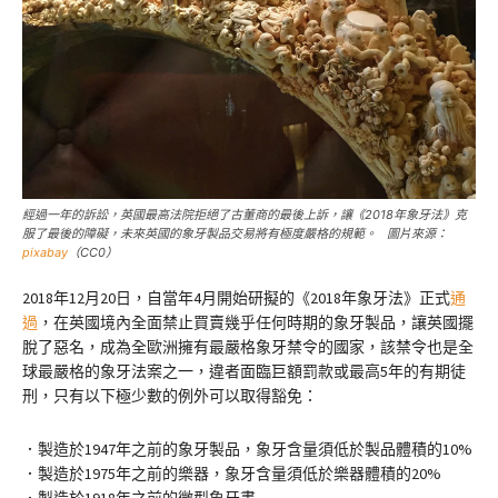
經過一年的訴訟，英國最高法院拒絕了古董商的最後上訴，讓《2018年象牙法》克
服了最後的障礙，未來英國的象牙製品交易將有極度嚴格的規範。 圖片來源：
pixabay
（CC0）
2018年12月20日，自當年4月開始研擬的《2018年象牙法》正式
通
過
，在英國境內全面禁止買賣幾乎任何時期的象牙製品，讓英國擺
脫了惡名，成為全歐洲擁有最嚴格象牙禁令的國家，該禁令也是全
球最嚴格的象牙法案之一，違者面臨巨額罰款或最高5年的有期徒
刑，只有以下極少數的例外可以取得豁免：
．製造於1947年之前的象牙製品，象牙含量須低於製品體積的10%
．製造於1975年之前的樂器，象牙含量須低於樂器體積的20%