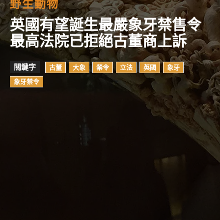
野生動物
英國有望誕生最嚴象牙禁售令
最高法院已拒絕古董商上訴
關鍵字
古董
大象
禁令
立法
英國
象牙
象牙禁令