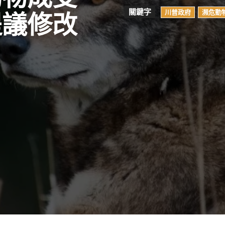
關鍵字
川普政府
瀕危動
提議修改