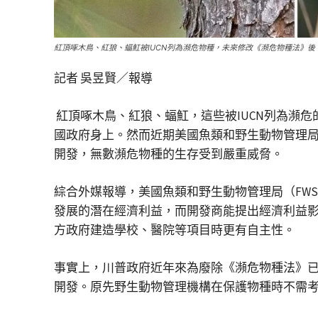
紅頂啄木鳥、紅狼、蝠魟被IUCN列為瀕危物種，未來修改《瀕危物種法》後，
記者 吳昱賢／報導
紅頂啄木鳥、紅狼、蝠魟，這些被IUCN列為瀕
國政府身上。然而近期美國魚類和野生動物管理局
開發，無數瀕危物種的生存受到嚴重威脅。
綜合外媒報導，美國魚類和野生動物管理局（FW
發展的潛在經濟利益，而開發商能提出經濟利益影
方政府建造學校、醫院等項目時更有自主性。
事實上，川普政府近年來為廢除《瀕危物種法》已
開發。原先野生動物管理機構在保護物種時不需