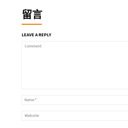
留言
LEAVE A REPLY
Comment: