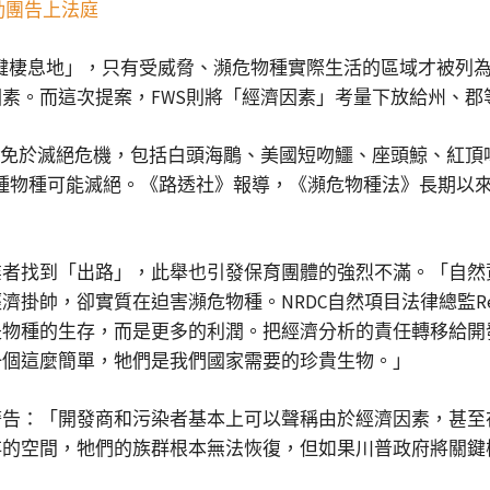
動團告上法庭
關鍵棲息地」，只有受威脅、瀕危物種實際生活的區域才被列
素。而這次提案，FWS則將「經濟因素」考量下放給州、郡
種免於滅絕危機，包括白頭海鵰、美國短吻鱷、座頭鯨、紅頂啄
7種物種可能滅絕。《路透社》報導，《瀕危物種法》長期以
者找到「出路」，此舉也引發保育團體的強烈不滿。「自然資
帥，卻實質在迫害瀕危物種。NRDC自然項目法律總監Rebec
物種的生存，而是更多的利潤。把經濟分析的責任轉移給開發
一個這麼簡單，牠們是我們國家需要的珍貴生物。」
ald也警告：「開發商和污染者基本上可以聲稱由於經濟因素，
存的空間，牠們的族群根本無法恢復，但如果川普政府將關鍵