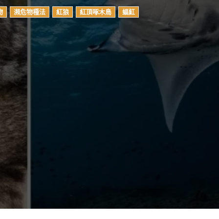
物
瀕危物種法
紅狼
紅頂啄木鳥
蝠魟