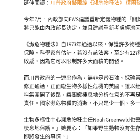
延伸閱讀：
川普政府擬限縮《瀕危物種法》 環團
今年7月，內政部向FWS建議重新定義物種的「
將只能由內政部長決定，並且建議重新考慮經濟因
《瀕危物種法》自1973年通過以來，保護許多物
保障。科學家曾估計，若沒有該法案，至少有22
敗感，因為它可以限制許多大面積的開發。
而川普政府的一連串作為，無非是替石油、採礦業
修正通過，正面臨生物多樣性危機的美國，雖以經濟掛
料集團開了後路，讓關鍵棲息地分析在意的不再是
責任。國家瀕危物種的消逝，不只是少一個、多
生物多樣性中心瀕危物種主任Noah Greenw
棲息地保護。」她憂心：「如果野生動物沒有生
即將發生的事情。」