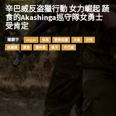
辛巴威反盗獵行動 女力崛起 蔬
食的Akashinga巡守隊女勇士
受肯定
關鍵字
vegan
保育
動物保護
大象
女性
巡邏員
蔬食
護林員
象牙
辛巴威