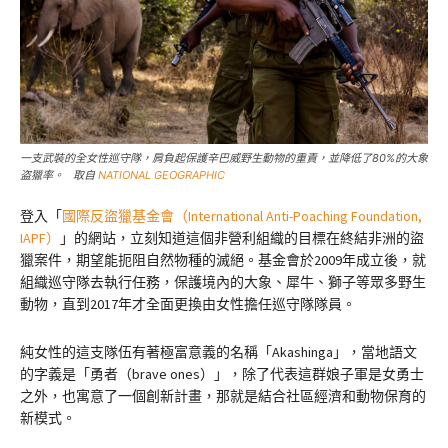
一支武裝的全女性巡守隊，肩負起保護辛巴威野生動物的重責，並降低了80%的大象
盗獵率。 取自
NATIONAL GEOGRAPHIC
登入「
國際反盜獵基金會（International Anti-Poaching Foundation,
IAPF）
」的網站，立刻知道這個非營利組織的目標在終結非洲的盜
獵案件，期望能扼阻自然物種的滅絕。基金會於2009年成立後，就
組織巡守隊去執行任務，保護境內的大象、犀牛、獅子等眾多野生
動物，直到2017年才全面更換由女性擔任巡守隊隊員。
純女性的這支隊伍有著極富意義的名稱「Akashinga」，當地語文
的字義是「勇者（brave ones）」，除了代表這群娘子軍是女勇士
之外，也寓意了一個創新計畫，那就是結合社區經濟和動物保育的
新模式。