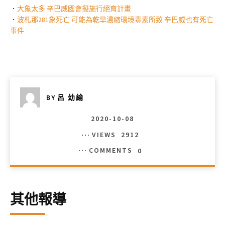
．
大象太多 辛巴威國會擬施行絕育計畫
．
波札那281象死亡 可能為乾旱濃縮環境毒素所致 辛巴威也有死亡
事件
BY
呂 幼綸
2020-10-08
VIEWS
2912
COMMENTS
0
其他報導