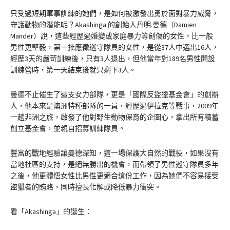
只受過短期軍事訓練的她們，是如何被激發出勇於面對暴力威脅，
守護動物的潛能呢？Akashinga 的創始人丹明.曼德（Damien
Mander）說，這些經歷過婚變或家庭暴力等創傷的女性，比一般
男性更堅毅，第一批應徵巡守隊員的女性，是從37人中選出16人，
經歷3天的嚴苛訓練後，只有3人退出，但他當年對189名男性開設
訓練營時，第一天結束後就只剩下3人。
曼德不止催生了這支女力部隊，更是「國際反盜獵基金會」的創辦
人，他本來是澳洲特種部隊的一員，經歷過伊拉克等戰事，2009年
一趟非洲之旅，啟發了他對野生動物保育的企圖心，拿出所有積蓄
創立基金會，並親自招募訓練隊員。
豐富的戰地經驗讓曼德深知，這一場保護大自然的戰役，如果沒有
當地社區的支持，是絕無勝出的機會，而帶領了男性巡守隊員多年
之後，他更體悟女性比男性更適合這份工作，因為她們不容易接受
盜獵者的賄賂，同時擅長化解或降低暴力衝突。
看「Akashinga」的誕生：