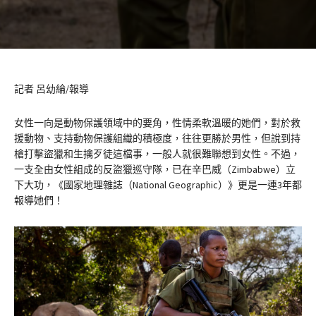
記者 呂幼綸/報導
女性一向是動物保護領域中的要角，性情柔軟溫暖的她們，對於救
援動物、支持動物保護組織的積極度，往往更勝於男性，但說到持
槍打擊盜獵和生擒歹徒這檔事，一般人就很難聯想到女性。不過，
一支全由女性組成的反盜獵巡守隊，已在辛巴威（Zimbabwe）立
下大功，《國家地理雜誌（National Geographic）》更是一連3年都
報導她們！