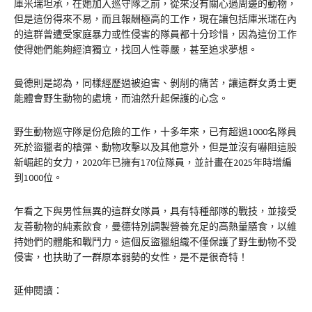
庫米瑞坦承，在她加入巡守隊之前，從來沒有關心過周邊的動物，
但是這份得來不易，而且報酬極高的工作，現在讓包括庫米瑞在內
的這群曾遭受家庭暴力或性侵害的隊員都十分珍惜，因為這份工作
使得她們能夠經濟獨立，找回人性尊嚴，甚至追求夢想。
曼德則是認為，同樣經歷過被迫害、剝削的痛苦，讓這群女勇士更
能體會野生動物的處境，而油然升起保護的心念。
野生動物巡守隊是份危險的工作，十多年來，已有超過1000名隊員
死於盜獵者的槍彈、動物攻擊以及其他意外，但是並沒有嚇阻這股
新崛起的女力，2020年已擁有170位隊員，並計畫在2025年時增編
到1000位。
乍看之下與男性無異的這群女隊員，具有特種部隊的戰技，並接受
友善動物的純素飲食，曼德特別調製營養充足的高熱量膳食，以維
持她們的體能和戰鬥力。這個反盜獵組織不僅保護了野生動物不受
侵害，也扶助了一群原本弱勢的女性，是不是很奇特！
延伸閱讀：