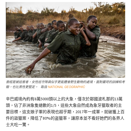
曾經是被迫害者，女性巡守隊員似乎更能體會野生動物的處境，面對嚴苛的訓練和考
驗，也比男性更堅定。 取自
NATIONAL GEOGRAPHIC
辛巴威境內約有8萬5000頭以上的大象，僅次於鄰國波札那的13萬
頭，佔了非洲象隻總數的1/5，這些大象自然成為象牙獵取者的主
要目標，這支娘子軍的表現也超乎期，2017年一成軍，就破獲上百
件的盜獵案，降低了80%的盗獵率，讓原本並不看好她們的各界人
士大吃一驚。