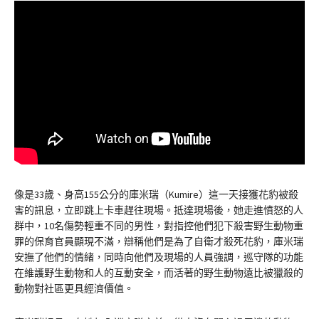
像是33歲、身高155公分的庫米瑞（Kumire）這一天接獲花豹被殺
害的訊息，立即跳上卡車趕往現場。抵達現場後，她走進憤怒的人
群中，10名傷勢輕重不同的男性，對指控他們犯下殺害野生動物重
罪的保育官員顯現不滿，辯稱他們是為了自衛才殺死花豹，庫米瑞
安撫了他們的情緒，同時向他們及現場的人員強調，巡守隊的功能
在維護野生動物和人的互動安全，而活著的野生動物遠比被獵殺的
動物對社區更具經濟價值。