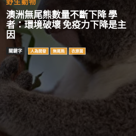
野生動物
澳洲無尾熊數量不斷下降 學
者：環境破壞 免疫力下降是主
因
關鍵字
人為開發
無尾熊
衣原菌