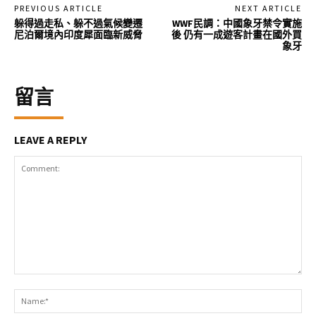
PREVIOUS ARTICLE
NEXT ARTICLE
躲得過走私、躲不過氣候變遷
WWF民調：中國象牙禁令實施
尼泊爾境內印度犀面臨新威脅
後 仍有一成遊客計畫在國外買
象牙
留言
LEAVE A REPLY
Comment:
Na