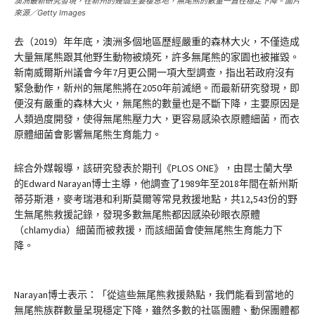
澳洲最新研究發現，在新州的幾個主要棲息地，無尾熊的數量一直在穩定下降。圖片
來源／Getty Images
去（2019）年年底，澳洲多個地區歷經嚴重的森林大火，不僅造成
大量無尾熊跟其他野生動物被燒死，許多無尾熊的家園也被摧毀。
新南威爾斯州議會今年7月更公開一項大型調查，指出若政府沒有
緊急動作，新州的無尾熊將在2050年前滅絕。而最新研究發現，即
便沒有嚴重的森林大火，無尾熊的數量也是不斷下降，主要原因是
人類過度開發，使得無尾熊壓力大，更容易感染衣原體細菌，而衣
原體細菌會影響無尾熊生育能力。
綜合外媒報導，該研究發表於期刊《PLOS ONE》，由昆士蘭大學
的Edward Narayan博士主導，他調查了1989年至2018年間在新州斯
蒂芬斯港，麥考瑞港和利斯莫爾等常見救援地點，共12,543份的野
生無尾熊救援記錄，發現多數無尾熊都因感染砂眼衣原體
（chlamydia）細菌而被救援，而該細菌會使無尾熊生育能力下
降。
Narayan博士表示：「從這些無尾熊救援熱點，我們能看到當地的
無尾熊族群數量呈現穩定下降，雖然多數的社區團體、動保團體都