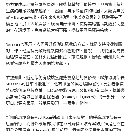
努力並成功地讓無尾熊康復，隨後將其放回環境中，但事實上每年
生病的無尾熊越來越多。」然而，無尾熊罹病的原因，人類責無旁
貸。Narayan指出，近年來火災頻傳，使以樹為家的無尾熊喪失了
棲息地，加上人類開發、破壞自然環境，使得無尾熊長期處於高壓
的生存環境下，免疫系統大幅下降，變得更容易感染疾病。
Narayan也表示，人們最好保護無尾熊的方式，就是支持救援團體
的工作。他還補充政府應該開始積極動作，他說：「我們迫切需要
加強現場管理、叢林火災控制制度、環境規劃，從減少新州北海岸
影響無尾熊的壓力因素開始做起。」
雖然如此，近期卻仍有破壞無尾熊棲息地的開發案，聯邦環境部長
Sussan Ley日前才批准了一個有爭議的採石場擴張案。反對者稱這
將破壞無尾熊棲息地，因為該案將清理52公頃的現有森林，將其變
為斯蒂芬斯港白蘭地山採石場（Brandy Hill Quarry）的一部分。Ley
更口出狂言表示，該地只發現「一兩隻」動物。
新州的環境廳長Matt Kean對該項目表示反對，他呼籲環境部長三
思而後行。而聯邦環境部長卻在27日解釋，該專案的批准是建立在
開發公司漢森（Hanson）承諾新建一個無尾熊棲息地走廊的基礎