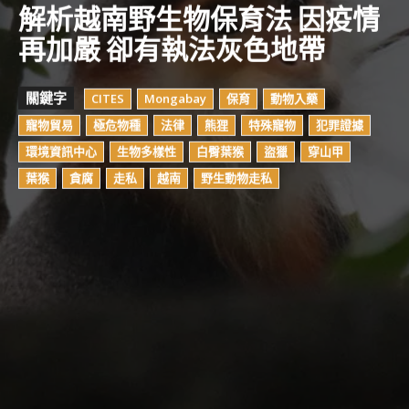
解析越南野生物保育法 因疫情
再加嚴 卻有執法灰色地帶
關鍵字
CITES
Mongabay
保育
動物入藥
寵物貿易
極危物種
法律
熊狸
特殊寵物
犯罪證據
環境資訊中心
生物多樣性
白臀葉猴
盜獵
穿山甲
葉猴
貪腐
走私
越南
野生動物走私