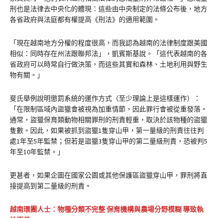
刑也是法律去中央化的體現：這些由中央制定的法條公布後，地方
各省政府與法庭都有權提高《刑法》的適用範圍。
「現在越南地方分權的程度很高，而我認為越南的法律制度跟美國
相似：同時存在州法跟聯邦法」，凱賓斯基說。「這代表越南的各
省政府可以時常自行做決策，而這些其實和森林、土地利用與野生
物有關。」
斐氏舉例說明懲罰系統的運作方式（至少理論上是這樣運作）：
「在限制區域內盜獵會被視為加重情節，因此罪行會被從重發落。
通常，盜獵保育類動物相關罪刑的刑責輕重，取決於該物種的盜獵
隻數。因此，如果被抓到盜獵1隻穿山甲，第一量級的刑責往往判
處1年至5年監禁；但若是盜獵3隻穿山甲的第二量級刑責，恐被判5
年至10年監禁。」
更甚者，如果企圖在國家公園或其他保護區盜獵穿山甲，罪刑將直
接提高到第二量級的刑責。
越南環團人士：物種分類不完整 保育機構與農場分野模糊 導致執