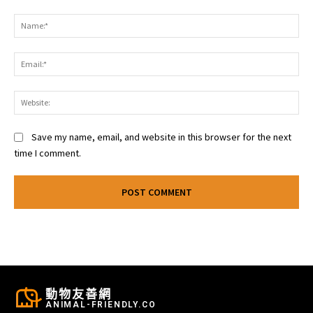
Comment:
Na
Ema
Web
Save my name, email, and website in this browser for the next
time I comment.
動物友善網
ANIMAL-FRIENDLY.CO