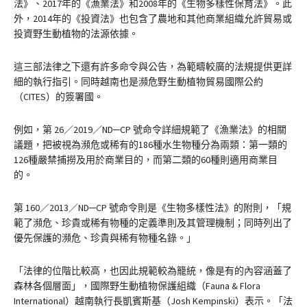
法》、2017年的《漁業法》和2008年的《生物多樣性保育法》。此
外，2014年的《投資法》也包含了農地和其他商業組織允許貿易或
投資野生動植物的法源依據。
這三部法律之下還有許多命令與公告，為範疇較廣的法規提供更詳
細的執行指引。同時越南也是瀕危野生動植物貿易國際公約
（CITES）的簽署國。
例如，第 26／2019／ND─CP 號命令詳細規範了《漁業法》的相關
議題，把被視為瀕危或稀有的186種水生物種分為兩類：第一類的
126種嚴禁捕撈及用於商業目的，而第二類的60種則適用商業目
的。
第 160／2013／ND─CP 號命令則是《生物多樣性法》的附則，「規
範了瀕危、珍貴或稀有物種的定義準則及其管理機制；同時列出了
優先保護的瀕危、珍貴與稀有物種名錄。」
「法律的位階比較高，也因此規範較為籠統，像是有的內容涵蓋了
森林各個層面」，國際野生動植物保護組織（Fauna & Flora
International）越南執行長凱賓斯基（Josh Kempinski）表示。「法