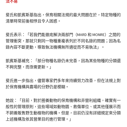
法不易
斐氏和凱賓斯基指出，保育相關法規的最大問題在於，特定物種的
清單時常前後相悖且令人困惑。
斐氏表示：「若我們能徹底解決兩部門（MARD 和 MONRE）之間的
管理衝突，那就只剩同一物種重複表列於不同名錄的問題；因為名
錄內容不斷更動，導致執法機構無所適從而不易執法」。
凱賓斯基補充：「部分物種名錄仍未完善，因為某些物種的分類還
不夠完整，而亟需更新。」
斐氏進一步指出，儘管專家們多年來持續努力改善，但在法規上對
於保育機構與農場的分野仍是模糊。
她說：「目前，對於圈養動物的保育機構和非營利組織，確實有一
般性的管理原則，這些場域如動物園、救傷單位、或其他僅展示而
不飼養販售野生動植物的機構。但是，目前仍沒有詳細規定來分類
上述機構及依其營業目的進行管理。」