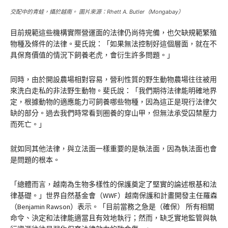
交配中的青蛙，攝於越南。 圖片來源：Rhett A. Butler（Mongabay）
目前規範這些機構實際營運面的法律仍尚待完備，也欠缺規範繁殖
物種及條件的法律。斐氏說：「如果無法控制好這個層面，就在不
具保育價值的情況下飼養老虎，會衍生許多問題。」
同時，由於開設農場相對容易，營利性質的野生動物農場往往被用
來洗白走私的非法野生動物。斐氏說：「我們期待法律能明確地界
定，根據動物的適應能力可飼養哪些物種，因為這正是現行法律欠
缺的部分。過去我們時常看到圈養的穿山甲，但無法承受囚禁壓力
而死亡。」
就如同其他法律，與立法面一樣重要的是執法面，因為執法面也會
是問題的根本。
「總體而言，越南為生物多樣性的保護奠定了堅實的論述根基和法
律基礎。」世界自然基金會（WWF）越南保護和計畫開發主任羅森
（Benjamin Rawson）表示。「目前當務之急是（確保） 所有相關
命令、決定和法律能適當且有效地執行；然而，缺乏實地監管與執