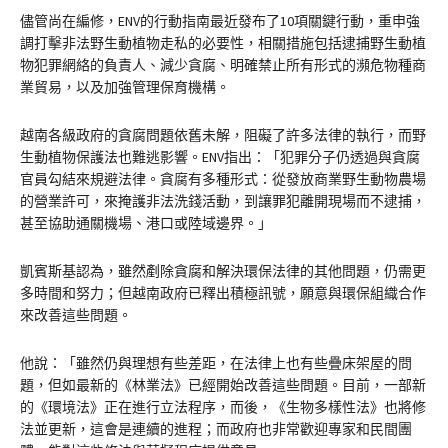
儘管尚在編修，ENV的行動指南最近發布了10項關鍵行動，重申強
調打擊非法野生動植物走私的必要性，相關措施包括逮捕野生動植
物犯罪網絡的負責人、減少貪腐、明確禁止所有形式的瀕危物種商
業貿易，以及加強管理保育機構。
越南各級政府的貪腐問題依舊未解，阻礙了許多法律的執行，而野
生動植物保護法也難逃影響。ENV指出：「犯罪分子仍透過與貪腐
官員勾結來規避法律。貪腐有多種形式：從發放商業野生動物農場
的營業許可，來掩護非法洗錢活動，到讓罪犯離開現場而不逮捕，
甚至協助通關機場、港口或陸域邊界。」
凱賓斯基認為，雖然剷除貪腐和解決環保法律的其他問題，仍需更
多時間和努力；但越南政府已釋出積極訊號，願意與環保組織合作
來改善這些問題。
他說：「雖然仍與理想有些差距，在法律上也有些疊床架屋的問
題，但如最新的《林業法》已經開始改善這些問題。目前，一部新
的《環境法》正在進行立法程序，而後，《生物多樣性法》也將修
法並更新，這會是連續的進程；而政府也非常歡迎專家和民間團