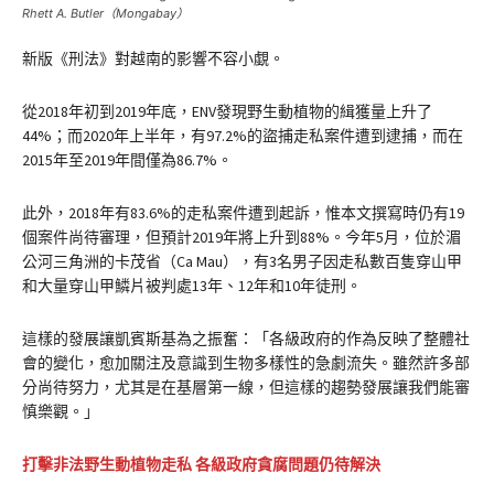
Rhett A. Butler（Mongabay）
新版《刑法》對越南的影響不容小覷。
從2018年初到2019年底，ENV發現野生動植物的緝獲量上升了
44%；而2020年上半年，有97.2%的盜捕走私案件遭到逮捕，而在
2015年至2019年間僅為86.7%。
此外，2018年有83.6%的走私案件遭到起訴，惟本文撰寫時仍有19
個案件尚待審理，但預計2019年將上升到88%。今年5月，位於湄
公河三角洲的卡茂省（Ca Mau），有3名男子因走私數百隻穿山甲
和大量穿山甲鱗片被判處13年、12年和10年徒刑。
這樣的發展讓凱賓斯基為之振奮：「各級政府的作為反映了整體社
會的變化，愈加關注及意識到生物多樣性的急劇流失。雖然許多部
分尚待努力，尤其是在基層第一線，但這樣的趨勢發展讓我們能審
慎樂觀。」
打擊非法野生動植物走私 各級政府貪腐問題仍待解決