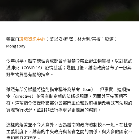
轉載自
環境資訊中心
；姜以安/翻譯；林大利/審校；稿源：
Mongabay
今年稍早，越南總理責成部會草擬禁令禁止野生物貿易，以對抗武
漢肺炎（COVID-19）疫情蔓延；幾個月後，越南政府發布了一份與
野生物貿易有關的指令。
雖然有部分媒體將這則指令稱許為禁令（ban），但事實上這項指
令（directive）並沒有制定新的法條或規範，因而與原先預期不
符。這項指令僅僅呼籲部分公部門單位和政府機構改善既有法規的
實際執行狀況，並對非法行為處以更嚴厲的懲罰。
這樣的落差並不令人意外，因為越南的政府體制較不一般。在社會
主義制度下，越南的中央政府與各省之間的關係，與大多數國家不
盡相同且不透明。