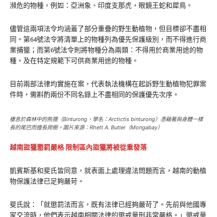
瀕危的物種，例如：亞洲象、印度支那虎，眼鏡王蛇和犀鳥。
儘管這兩項法令均涵蓋了部分重疊的野生動植物，但目標卻不盡相
同。第64號法令將清單上的物種列為優先保護級別，而不得進行商
業捕獵；而第6號法令則將物種分為兩類：不得用於商業用途的物
種，及在特定規範下可供商業用途的物種。
目前兩部法律均實施在案，代表執法機構在起訴野生動植物犯罪案
件時，需斟酌兩份不同名錄上不盡相同的保護優先次序。
棲息於森林中的熊狸（Binturong，學名：
Arctictis binturong
）憑藉著與身體一樣
長的尾巴而擅長爬樹。圖片來源：Rhett A. Butler（Mongabay）
越南盜獵懲罰嚴格 限制區內盜獵將被從重發落
凱賓斯基和斐氏皆同意，就表面上處理違法問題而言，越南的動植
物保護法律已足夠嚴苛。
斐氏說：「就懲罰法而言，既有法律已經夠嚴苛了。先前與他國專
家交流時，他們表示越南相關法律的懲戒量刑非常嚴格。」懲戒量