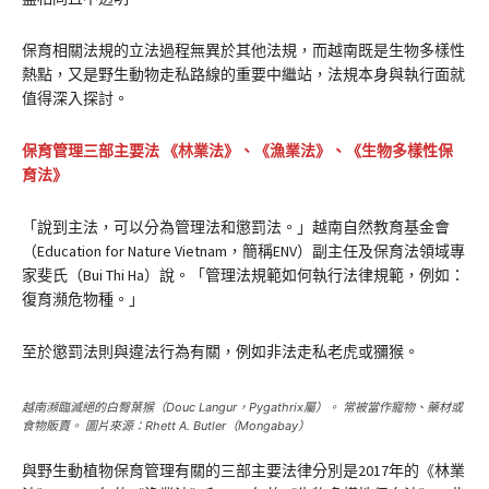
保育相關法規的立法過程無異於其他法規，而越南既是生物多樣性
熱點，又是野生動物走私路線的重要中繼站，法規本身與執行面就
值得深入探討。
保育管理三部主要法 《林業法》、《漁業法》、《生物多樣性保
育法》
「說到主法，可以分為管理法和懲罰法。」越南自然教育基金會
（Education for Nature Vietnam，簡稱ENV）副主任及保育法領域專
家斐氏（Bui Thi Ha）說。「管理法規範如何執行法律規範，例如：
復育瀕危物種。」
至於懲罰法則與違法行為有關，例如非法走私老虎或獼猴。
越南瀕臨滅絕的白臀葉猴（Douc Langur，
Pygathrix
屬）。 常被當作寵物、藥材或
食物販賣。 圖片來源：Rhett A. Butler（Mongabay）
與野生動植物保育管理有關的三部主要法律分別是2017年的《林業