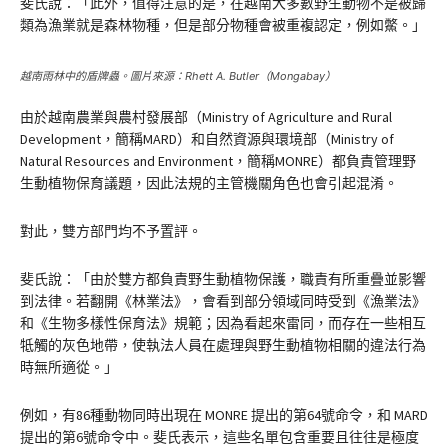
斐氏說：「此外，值得注意的是，在越南大多數野生動物不是被歸
類為漁業就是森林物種，但是部分物種會被重複認定，例如鱉。」
越南雨林中的盾牌蟲。圖片來源：Rhett A. Butler（Mongabay）
由於越南農業與農村發展部（Ministry of Agriculture and Rural
Development，簡稱MARD）和自然資源與環境部（Ministry of
Natural Resources and Environment，簡稱MONRE）都負責管理野
生動植物保育議題，因此法規的主管機關角色也會引起混淆。
對此，雙方部門均不予置評。
斐氏說：「由於雙方都負責野生動植物保護，職責有所重疊並影響
到法律。若翻開《林業法》，會看到部分領域同時受到《漁業法》
和《生物多樣性保育法》規範；因為看起來雷同，而存在一些相互
牴觸的灰色地帶，使執法人員在處理與野生動植物相關的違法行為
時無所適從。」
例如，有86種動物同時出現在 MONRE 提出的第64號命令，和 MARD
提出的第6號命令中。斐氏表示，這些名單包含重要且往往是極度