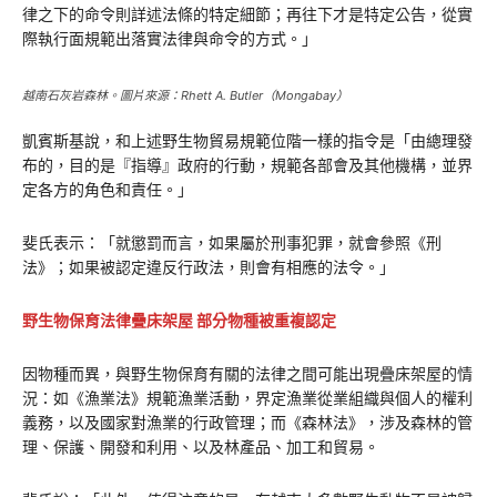
律之下的命令則詳述法條的特定細節；再往下才是特定公告，從實
際執行面規範出落實法律與命令的方式。」
越南石灰岩森林。圖片來源：Rhett A. Butler（Mongabay）
凱賓斯基說，和上述野生物貿易規範位階一樣的指令是「由總理發
布的，目的是『指導』政府的行動，規範各部會及其他機構，並界
定各方的角色和責任。」
斐氏表示：「就懲罰而言，如果屬於刑事犯罪，就會參照《刑
法》；如果被認定違反行政法，則會有相應的法令。」
野生物保育法律疊床架屋 部分物種被重複認定
因物種而異，與野生物保育有關的法律之間可能出現疊床架屋的情
況：如《漁業法》規範漁業活動，界定漁業從業組織與個人的權利
義務，以及國家對漁業的行政管理；而《森林法》，涉及森林的管
理、保護、開發和利用、以及林產品、加工和貿易。