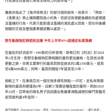
行資源往往是弱化保育法律效力的致命傷。」
羅森亦指出了《海洋保育法》的部分個別缺失。他表示：「例如，
《漁業法》禁止捕撈體型過小的魚，但卻沒有規範後續如何處理違
法濫捕的行為，代表只能對違法濫捕的漁民處以罰款，而任何後續
相關的交易及整個產業鏈卻難以處罰。」
野生動植物犯罪罰則加重 今年上半年97%盜捕走私案落網
在最近的好消息中，ENV新的分析發現，新修訂的《刑法》於2018
年1月生效，對野生動植物犯罪相關的量刑更加嚴格。在其他法條
更動之餘，亦將主要罪行的最高罰款從過去的2萬1500美元，提高
至8萬6000美元；同時，最高刑期從7年提高至15年。
相較之下，在東南亞另一個生物多樣性熱點──印尼，走私保育類
動物的最高刑期僅為5年，且鮮少落實這種程度的量刑。例如2018
年10月，亞齊省的兩名男子因試圖出售嚴重瀕臨滅絕的蘇門答臘虎
皮而被判處4年徒刑。
蘇門答臘虎（Sumatran tiger，學名：
Panthera tigris sumatrae
）。圖片來源：