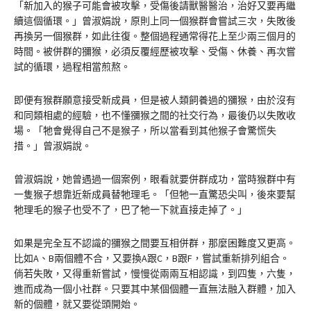
「新加入的猴子可能會被攻擊，受傷後請獸醫醫治，治好又要再繼
續這個循環。」曾淑娟說，原則上同一個猴群會嘗試三次，失敗後
再換另一個猴群，如此往復。整個過程通常得花上至少兩三個月的
時間。被併群的獼猴，必須反覆經歷被攻擊、受傷、休養、再次嘗
試的循環，過程相當煎熬。
即便有猴群願意接受新成員，但是被人類飼養過的獼猴，由於沒有
和同類相處的經驗，也不懂獼猴之間的社交行為，最後仍以失敗收
場。「牠會覺得自己不是猴子，所以當看到其他猴子會驚慌失
措。」曾淑娟說。
曾淑娟說，她曾遇過一個案例，眼看就要併群成功，當時猴群中有
一隻猴子想靠近新成員替牠理毛。「但牠一直驚恐尖叫，後來要幫
牠理毛的猴子也受不了，巴了牠一下就直接走掉了。」
如果是完全互不認識的獼猴之間要互相併群，那麼困難度又更高。
比如A、B兩個體不合，又要換A跟C，B跟F，嘗試重新排列組合。
倘若失敗，又得重新嘗試，慢慢從兩兩互相認識，到四隻，六隻，
進而成為一個小社群。只要其中某個個體一直無法融入群體，加入
新的個體，就又要從頭開始。