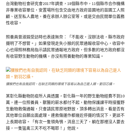
台灣動物社會研究會2017年調查，18個縣市中，11個縣市合作機構
非專業收容單位，安置場所包含交由地方政府苗圃地的苗圃工人照
顧、送至私人農地，養在承辦人辦公室等，或是交由民間單位義務
性收容。
照養員曾淑娟受訪時也表達無奈：「不能收，沒辦法收，縣市政府
擺明了不想管。」如果發現走失小猴的民眾通報收容中心，收容中
心也得照林務局指示請民眾通報地方政府，但多數的地方政府都沒
有收容野生動物的機構，亦沒有照養動物的專業知識。
獼猴們也有自我認同，在缺乏同類的環境下容易以為自己是人類。劉羽芯攝。
某彰化縣動物防疫所人員透露，彰化縣一年的野生動物經費不到10
萬，連一位照養員、獸醫的薪水都付不起，動物保護課平時接獲野
生動物救傷通報，只會請民眾原地野放，頂多轉出消息，看是否有
其他單位自願出面處理。連救傷運作都幾近停擺的情況下，更談不
上長期收容。「有次一隻領角鴞，消息三天了，躺在那裡沒人要去
接，一隻猛禽三天不吃不喝耶！」他說。