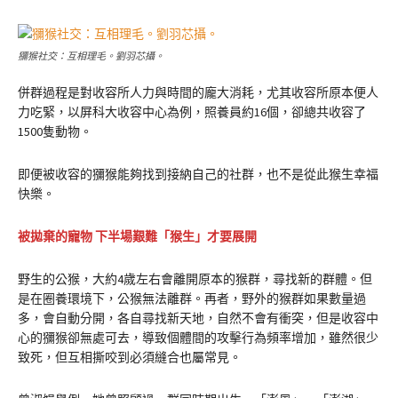
獼猴社交：互相理毛。劉羽芯攝。
併群過程是對收容所人力與時間的龐大消耗，尤其收容所原本便人
力吃緊，以屏科大收容中心為例，照養員約16個，卻總共收容了
1500隻動物。
即便被收容的獼猴能夠找到接納自己的社群，也不是從此猴生幸福
快樂。
被拋棄的寵物 下半場艱難「猴生」才要展開
野生的公猴，大約4歲左右會離開原本的猴群，尋找新的群體。但
是在圈養環境下，公猴無法離群。再者，野外的猴群如果數量過
多，會自動分開，各自尋找新天地，自然不會有衝突，但是收容中
心的獼猴卻無處可去，導致個體間的攻擊行為頻率增加，雖然很少
致死，但互相撕咬到必須縫合也屬常見。