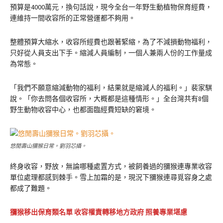
預算是4000萬元，換句話說，現今全台一年野生動植物保育經費，
連維持一間收容所的正常營運都不夠用。
整體預算大縮水，收容所經費也跟著緊縮，為了不減損動物福利，
只好從人員支出下手。縮減人員編制，一個人兼兩人份的工作量成
為常態。
「我們不願意縮減動物的福利，結果就是縮減人的福利。」裴家騏
說。「你去問各個收容所，大概都是這種情形。」全台灣共有8個
野生動物收容中心，也都面臨經費短缺的窘境。
悠閒壽山獼猴日常。劉羽芯攝。
終身收容，野放，無論哪種處置方式，被飼養過的獼猴連專業收容
單位處理都感到棘手。雪上加霜的是，現況下獼猴連尋覓容身之處
都成了難題。
獼猴移出保育類名單 收容權責轉移地方政府 照養專業堪慮