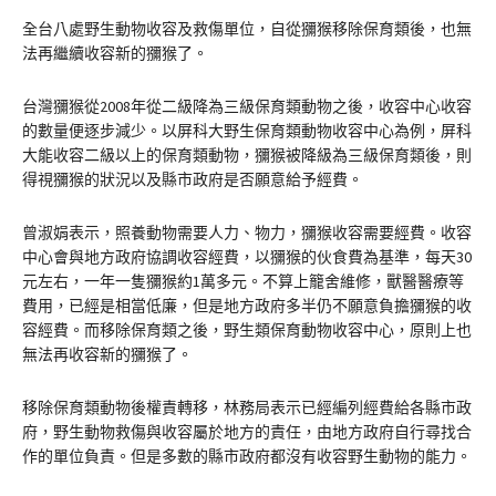
全台八處野生動物收容及救傷單位，自從獼猴移除保育類後，也無
法再繼續收容新的獼猴了。
台灣獼猴從2008年從二級降為三級保育類動物之後，收容中心收容
的數量便逐步減少。以屏科大野生保育類動物收容中心為例，屏科
大能收容二級以上的保育類動物，獼猴被降級為三級保育類後，則
得視獼猴的狀況以及縣市政府是否願意給予經費。
曾淑娟表示，照養動物需要人力、物力，獼猴收容需要經費。收容
中心會與地方政府協調收容經費，以獼猴的伙食費為基準，每天30
元左右，一年一隻獼猴約1萬多元。不算上籠舍維修，獸醫醫療等
費用，已經是相當低廉，但是地方政府多半仍不願意負擔獼猴的收
容經費。而移除保育類之後，野生類保育動物收容中心，原則上也
無法再收容新的獼猴了。
移除保育類動物後權責轉移，林務局表示已經編列經費給各縣市政
府，野生動物救傷與收容屬於地方的責任，由地方政府自行尋找合
作的單位負責。但是多數的縣市政府都沒有收容野生動物的能力。