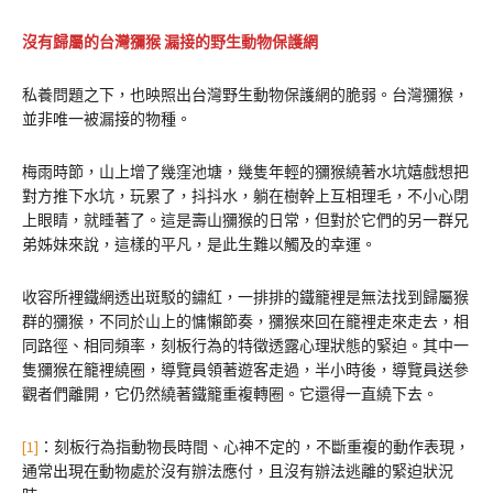
沒有歸屬的台灣獼猴 漏接的野生動物保護網
私養問題之下，也映照出台灣野生動物保護網的脆弱。台灣獼猴，
並非唯一被漏接的物種。
梅雨時節，山上增了幾窪池塘，幾隻年輕的獼猴繞著水坑嬉戲想把
對方推下水坑，玩累了，抖抖水，躺在樹幹上互相理毛，不小心閉
上眼睛，就睡著了。這是壽山獼猴的日常，但對於它們的另一群兄
弟姊妹來說，這樣的平凡，是此生難以觸及的幸運。
收容所裡鐵網透出斑駁的鏽紅，一排排的鐵籠裡是無法找到歸屬猴
群的獼猴，不同於山上的慵懶節奏，獼猴來回在籠裡走來走去，相
同路徑、相同頻率，刻板行為的特徵透露心理狀態的緊迫。其中一
隻獼猴在籠裡繞圈，導覽員領著遊客走過，半小時後，導覽員送參
觀者們離開，它仍然繞著鐵籠重複轉圈。它還得一直繞下去。
[1]
：刻板行為指動物長時間、心神不定的，不斷重複的動作表現，
通常出現在動物處於沒有辦法應付，且沒有辦法逃離的緊迫狀況