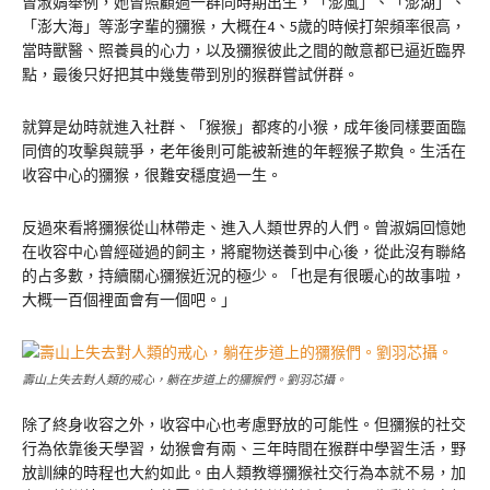
曾淑娟舉例，她曾照顧過一群同時期出生，「澎風」、「澎湖」、
「澎大海」等澎字輩的獼猴，大概在4、5歲的時候打架頻率很高，
當時獸醫、照養員的心力，以及獼猴彼此之間的敵意都已逼近臨界
點，最後只好把其中幾隻帶到別的猴群嘗試併群。
就算是幼時就進入社群、「猴猴」都疼的小猴，成年後同樣要面臨
同儕的攻擊與競爭，老年後則可能被新進的年輕猴子欺負。生活在
收容中心的獼猴，很難安穩度過一生。
反過來看將獼猴從山林帶走、進入人類世界的人們。曾淑娟回憶她
在收容中心曾經碰過的飼主，將寵物送養到中心後，從此沒有聯絡
的占多數，持續關心獼猴近況的極少。「也是有很暖心的故事啦，
大概一百個裡面會有一個吧。」
壽山上失去對人類的戒心，躺在步道上的獼猴們。劉羽芯攝。
除了終身收容之外，收容中心也考慮野放的可能性。但獼猴的社交
行為依靠後天學習，幼猴會有兩、三年時間在猴群中學習生活，野
放訓練的時程也大約如此。由人類教導獼猴社交行為本就不易，加