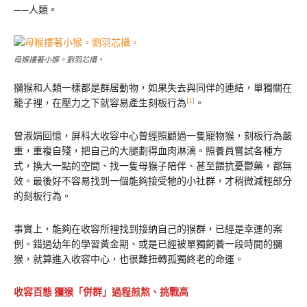
——人類。
母猴摟著小猴。劉羽芯攝。
獼猴和人類一樣都是群居動物，如果失去與同伴的連結，單獨關在
[1]
籠子裡，在壓力之下就容易產生刻板行為
。
曾淑娟回憶，屏科大收容中心曾經照顧過一隻寵物猴，刻板行為嚴
重，重複自殘，把自己的大腿劃得血肉淋漓。照養員嘗試各種方
式，換大一點的空間、找一隻母猴子陪伴、甚至餵抗憂鬱藥，都無
效。最後好不容易找到一個能夠接受牠的小社群，才稍微減輕部分
的刻板行為。
事實上，能夠在收容所裡找到接納自己的猴群，已經是幸運的案
例。錯過幼年的學習黃金期、或是已經被單獨飼養一段時間的獼
猴，就算進入收容中心，也很難扭轉孤獨終老的命運。
收容百態 獼猴「併群」過程煎熬、挑戰高