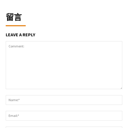
留言
LEAVE A REPLY
Comment:
Na
Ema