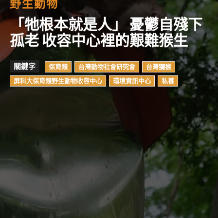
野生動物
「牠根本就是人」 憂鬱自殘下
孤老 收容中心裡的艱難猴生
關鍵字
保育類
台灣動物社會研究會
台灣獼猴
屏科大保育類野生動物收容中心
環境資訊中心
私養