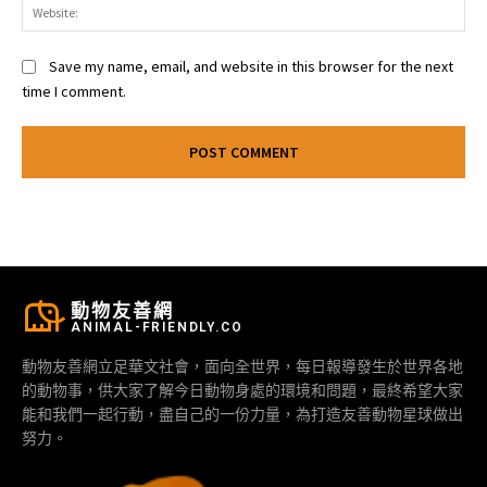
Web
Save my name, email, and website in this browser for the next
time I comment.
動物友善網
ANIMAL-FRIENDLY.CO
動物友善網立足華文社會，面向全世界，每日報導發生於世界各地
的動物事，供大家了解今日動物身處的環境和問題，最終希望大家
能和我們一起行動，盡自己的一份力量，為打造友善動物星球做出
努力。