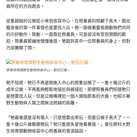
員所在的方向跑去。
這隻越獄的公猴從小來到收容中心，在照養員的照顧下長大，跑出
籠舍後的第一件事情也是要找人玩。牠一面做著靈長類動物們共同
的示好動作，唇動，一面靠近照養員。可是卻沒有受到預期的歡
迎，照養員緊繃地慢慢後退，牠跳到其中一位照養員的身上，但對
方卻撇開了頭。
屏東保育類野生動物收容中心。劉羽芯攝。
牠不知道，牠已不再是剛進入中心的那隻幼猴了。一隻十幾公斤的
成年公猴，不再能夠輕鬆地接近與被接近。即便照養員們知道牠只
是想要找人玩，但是公猴嘴裡近一個人類指節長的犬齒，也昭示著
野生動物與人類之間無法跨越的距離。
「牠最後還是沒有傷人，只是想要出來玩。但是公猴子長大了，一
隻十幾公斤誰敢跟牠玩？牠只能很失望地看著我。」曾任屏科大野
生保育類動物收容中心照養員的曾淑娟說。