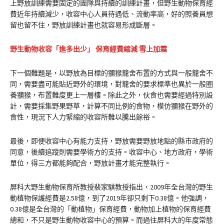
上野放訓練需要固定的團隊與持續的訓練計畫，但野生動物保育經
費近年持續減少，收容中心人員待遇低、流動率高，好的照養員想
留也留不住，野放訓練計畫也就容易形成斷層。
野生動物收容「進多出少」 保育經費縮減 雪上加霜
下一個難題是，以野放為目標的獼猴籠舍布置的方式與一般籠舍不
同，需要盡可能貼近野外的環境，對籠舍的要求標準也異於一般圈
養獼猴，布置難度更上一層樓。除此之外，伙食也需要經過特別設
計，需要採集野果野草，計算不同比例的食物，模仿獼猴在野外的
食性，現況下人力緊縮的收容所難以騰出餘裕。
最後，即便收容中心有能力支持，野放需要野放地點的縣市政府的
同意，後續追蹤則需要學術方的支持。收容中心、地方政府，學術
單位，得三方都能夠配合，野放計畫才能完整執行。
屏科大野生動物保育所教授裴家騏教授指出，2009年全台灣的野生
動植物保護經費是2.58億，到了2019年卻只剩下0.38億。他強調，
0.38億是全台灣的「動植物」保育經費，動物加上植物的保育經費
總和，不只是野生動物收容中心的預算。而過往屏科大的年度常態