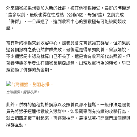
外來獼猴如果想要加入新的社群，被其他獼猴接受，最好的時機是
1歲多以前、最晚也得在性成熟（公猴3歲、母猴2歲）之前完成
「併群」，一旦超過了，進到收容中心的獼猴極有可能被同類攻
擊。
當有新的獼猴來到收容中心，照養員會先嘗試讓其群居，但如果試
過各個猴群之後仍然併群失敗，最後還是得單獨飼養。曾淑娟說，
不少獼猴飼主認為就算自己不養了，還是會有收容所代為照顧。但
棄養時機多半發生在獼猴長到亞成體、出現攻擊行為的時候，早已
經錯過了併群的黃金期。
台灣獼猴。劉羽芯攝。
此外，併群的過程對於獼猴以及照養員都不輕鬆。一般作法是照養
員先將猴子連籠帶猴放入猴群中，如果觀察到有持續的攻擊行為，
就會把四周板子封起來，再逐漸抽開，最後試著打開籠門讓個體與
猴群互動。