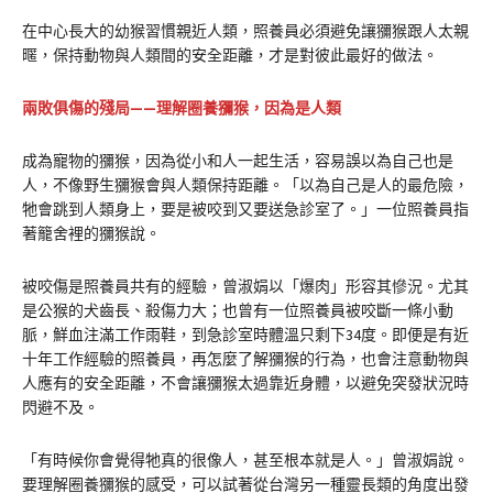
在中心長大的幼猴習慣親近人類，照養員必須避免讓獼猴跟人太親
暱，保持動物與人類間的安全距離，才是對彼此最好的做法。
兩敗俱傷的殘局——理解圈養獼猴，因為是人類
成為寵物的獼猴，因為從小和人一起生活，容易誤以為自己也是
人，不像野生獼猴會與人類保持距離。「以為自己是人的最危險，
牠會跳到人類身上，要是被咬到又要送急診室了。」一位照養員指
著籠舍裡的獼猴說。
被咬傷是照養員共有的經驗，曾淑娟以「爆肉」形容其慘況。尤其
是公猴的犬齒長、殺傷力大；也曾有一位照養員被咬斷一條小動
脈，鮮血注滿工作雨鞋，到急診室時體溫只剩下34度。即便是有近
十年工作經驗的照養員，再怎麼了解獼猴的行為，也會注意動物與
人應有的安全距離，不會讓獼猴太過靠近身體，以避免突發狀況時
閃避不及。
「有時候你會覺得牠真的很像人，甚至根本就是人。」曾淑娟說。
要理解圈養獼猴的感受，可以試著從台灣另一種靈長類的角度出發