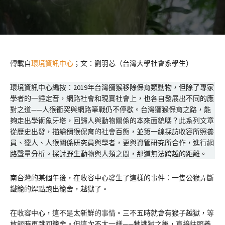
轉載自
環境資訊中心
；文：劉羽芯（台灣大學社會系學生）
環境資訊中心編按：2019年台灣獼猴移除保育類動物，但除了專家
學者的一錘定音，網路社會和現實社會上，也各自發展出不同的應
對之道——人猴衝突與網路筆戰仍不停歇。台灣獼猴保育之路，能
夠走出學術象牙塔，回歸人與動物關係的本來面貌嗎？此系列文章
從歷史出發，描繪獼猴保育的社會百態，並第一線採訪收容所照養
員、獵人、人猴關係研究員與學者，更與資管研究所合作，進行網
路聲量分析。探討野生動物與人類之間，那道無法跨越的距離。
南台灣的某個午後，在收容中心發生了這樣的事件：一隻公猴弄斷
鐵籠的焊點跑出籠舍，越獄了。
在收容中心，這不是太新鮮的事情。三不五時就會有猴子越獄，等
放飯時再跳回籠舍。但這次不太一樣——牠逃獄之後，直接往照養