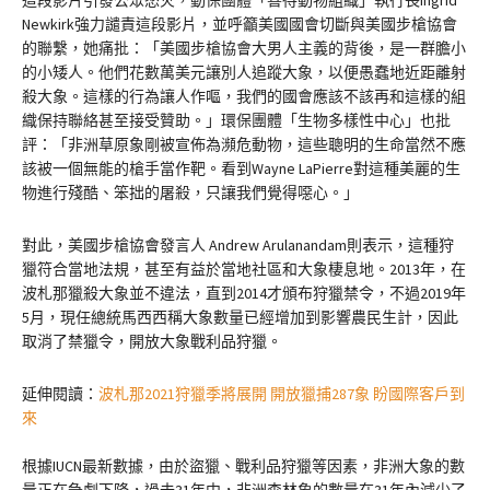
Newkirk強力譴責這段影片，並呼籲美國國會切斷與美國步槍協會
的聯繫，她痛批：「美國步槍協會大男人主義的背後，是一群膽小
的小矮人。他們花數萬美元讓別人追蹤大象，以便愚蠢地近距離射
殺大象。這樣的行為讓人作嘔，我們的國會應該不該再和這樣的組
織保持聯絡甚至接受贊助。」環保團體「生物多樣性中心」也批
評：「非洲草原象剛被宣佈為瀕危動物，這些聰明的生命當然不應
該被一個無能的槍手當作靶。看到Wayne LaPierre對這種美麗的生
物進行殘酷、笨拙的屠殺，只讓我們覺得噁心。」
對此，美國步槍協會發言人 Andrew Arulanandam則表示，這種狩
獵符合當地法規，甚至有益於當地社區和大象棲息地。2013年，在
波札那獵殺大象並不違法，直到2014才頒布狩獵禁令，不過2019年
5月，現任總統馬西西稱大象數量已經增加到影響農民生計，因此
取消了禁獵令，開放大象戰利品狩獵。
延伸閱讀：
波札那2021狩獵季將展開 開放獵捕287象 盼國際客戶到
來
根據IUCN最新數據，由於盜獵、戰利品狩獵等因素，非洲大象的數
量正在急劇下降，過去31年中，非洲森林象的數量在31年內減少了