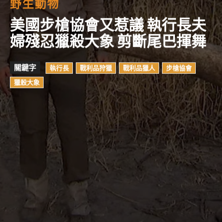
野生動物
美國步槍協會又惹議 執行長夫
婦殘忍獵殺大象 剪斷尾巴揮舞
關鍵字
執行長
戰利品狩獵
戰利品獵人
步槍協會
獵殺大象