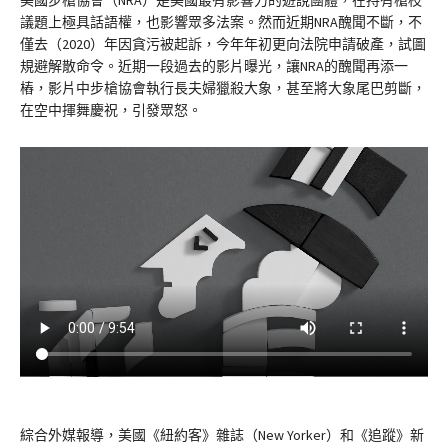
議題上極具話語權，也影響眾多法案。然而近期NRA醜聞不斷，不
僅去（2020）年因貪污被起訴，今年年初更向法院申請破產，試圖
規避解散命令。近期一段過去的影片曝光，讓NRA的醜聞再添一
樁，影片中步槍協會執行長夫婦獵殺大象，甚至將大象尾巴剪斷，
在空中揮舞慶祝，引發眾怒。
綜合外媒報導，美國《紐約客》雜誌（New Yorker）和《追蹤》新