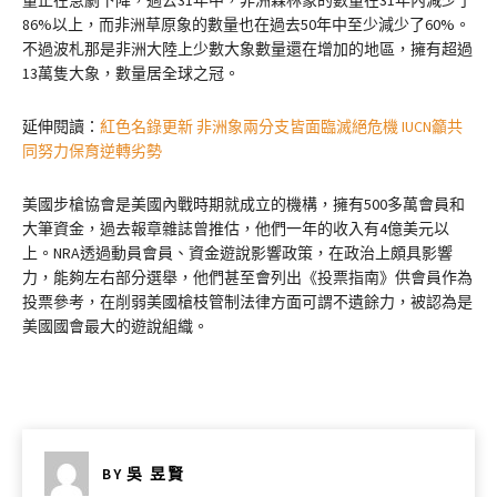
86%以上，而非洲草原象的數量也在過去50年中至少減少了60%。
不過波札那是非洲大陸上少數大象數量還在增加的地區，擁有超過
13萬隻大象，數量居全球之冠。
延伸閱讀：
紅色名錄更新 非洲象兩分支皆面臨滅絕危機 IUCN籲共
同努力保育逆轉劣勢
美國步槍協會是美國內戰時期就成立的機構，擁有500多萬會員和
大筆資金，過去報章雜誌曾推估，他們一年的收入有4億美元以
上。NRA透過動員會員、資金遊說影響政策，在政治上頗具影響
力，能夠左右部分選舉，他們甚至會列出《投票指南》供會員作為
投票參考，在削弱美國槍枝管制法律方面可謂不遺餘力，被認為是
美國國會最大的遊說組織。
BY
吳 昱賢