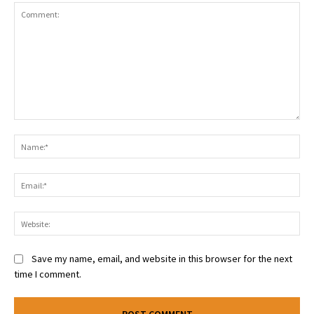
Comment:
Na
Ema
Web
Save my name, email, and website in this browser for the next
time I comment.