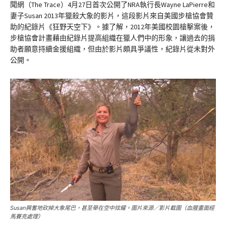
聞網（The Trace）4月27日首次公開了NRA執行長Wayne LaPierre和
妻子Susan 2013年獵殺大象的影片，這段影片來自美國步槍協會贊
助的紀錄片《狂野天空下》。據了解，2012年美國校園槍擊案後，
步槍協會計畫藉由紀錄片提高組織在獵人們中的形象，讓過去的捐
助者願意持續金援組織，但由於影片頗具爭議性，紀錄片從未對外
公開。
Susan興奮地砍掉大象尾巴，甚至舉在空中炫耀。圖片來源／影片截圖（血腥畫面經
馬賽克處理）