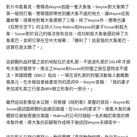
影片中能看見，嚮導為Wayne追蹤一隻大象後，Wayne對大象開了
第一槍但打偏，嚮導隨即帶他到離大象不遠的地方，讓Wayne近距
離射擊，接著他對著大象連開了三槍。除了Wayne外，嚮導也讓
《狂野天空下》的主持人Tony Makris和Wayne的妻子Susan射殺大
象，Susan對於自己的槍法很有自信，成功射殺大象後還砍掉了大
象尾巴，並把它舉在空中大喊著：「勝利了！這是我的大象尾巴，
這實在是太酷了。」
這趟戰利品狩獵之旅的地點位於波札那，不過波札那於2014年才頒
布大象狩獵禁令，換言之Wayne和Susan的狩獵之旅在當時並不違
法。英國媒體《BBC》指出，一場在波札那的狩獵活動每人動輒數
萬美元，在步槍協會破產官司的證詞中，Wayne宣稱：「我的妻子
參加波札那之行是為NRA樹立形象的一部分。」
雖然這段影像從未公開，但根據《紐約客》掌握的資訊，Wayne和
Susan還試圖將戰利品運回美國，在Susan的要求下，兩隻大象的身
體部位被秘密運往美國。Makris的公司付錢給一名約翰尼斯堡的標
本製作者，將大象的前腳製作成椅子後送回Wayne夫婦家中。
這段影片引發公眾怒火，動保團體「善待動物組織」執行長Ingrid