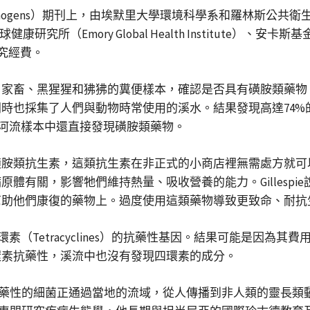
ens）期刊上，由埃默里大學環境科學系和羅林斯公共衛生學院副教
里全球健康研究所（Emory Global Health Institute）、安
研究經費。
畜、黑猩猩和狒狒的糞便樣本，確認是否具有磺胺類藥物（Sul
時也採集了人們與動物時常使用的溪水。結果發現高達74%的
的河流樣本中還直接發現磺胺類藥物。
磺胺類抗生素，這類抗生素在非正式的小商店裡無需處方就可
體有關，影響牠們維持熱量、吸收營養的能力。Gillesp
幫助他們康復的藥物上。過度使用這類藥物導致更致命、耐抗
（Tetracyclines）的抗藥性基因。結果可能是因為
環素抗藥性，溪流中也沒有發現四環素的成分。
抗生素抗藥性的細菌正通過當地的流域，從人傳播到非人類的靈