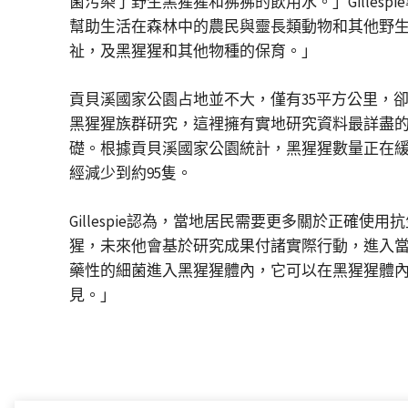
菌污染了野生黑猩猩和狒狒的飲用水。」Gillespie
幫助生活在森林中的農民與靈長類動物和其他野生動
祉，及黑猩猩和其他物種的保育。」
貢貝溪國家公園占地並不大，僅有35平方公里，
黑猩猩族群研究，這裡擁有實地研究資料最詳盡的
礎。根據貢貝溪國家公園統計，黑猩猩數量正在緩慢
經減少到約95隻。
Gillespie認為，當地居民需要更多關於正
猩，未來他會基於研究成果付諸實際行動，進入
藥性的細菌進入黑猩猩體內，它可以在黑猩猩體
見。」