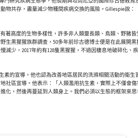
專門研究疾病生態學，他長期與坦尚尼亞的國際珍古德教育及保育協會（J
物共存，盡量減少物種間疾病交換的風險。Gillespie說
卻有著高度的生物多樣性，許多非人類靈長類、鳥類、野豬
野生黑猩猩族群調查，50多年前珍古德博士便是在此展開
減少，2017年約有128隻黑猩猩，不過因棲息地破碎化
確使用抗生素的宣導，他也認為改善地區居民的洗滌相關活動的
當地社區宣導。他表示：「人類濫用抗生素，實際上不僅會傷
內進化，然後再蔓延到人類身上。我們必須以生態的框架來思