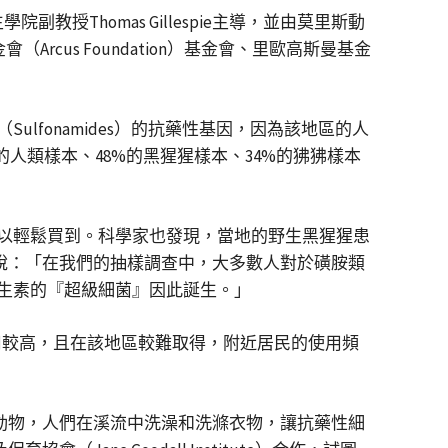
授Thomas Gillespie主導，並由莫里斯動
卡斯基金會（Arcus Foundation）基金會、里歐高斯曼基金
fonamides）的抗藥性基因，因為該地區的人
人類樣本、48%的黑猩猩樣本、34%的狒狒樣本
以輕鬆買到。科學家也發現，當地的野生黑猩猩患
ie說：「在我們的抽樣調查中，大多數人對於磺胺類
生素的『超級細菌』因此誕生。」
其費用較高，且在該地區較難取得，附近居民的使用頻
長類動物，人們在溪流中洗澡和洗滌衣物，讓抗藥性細