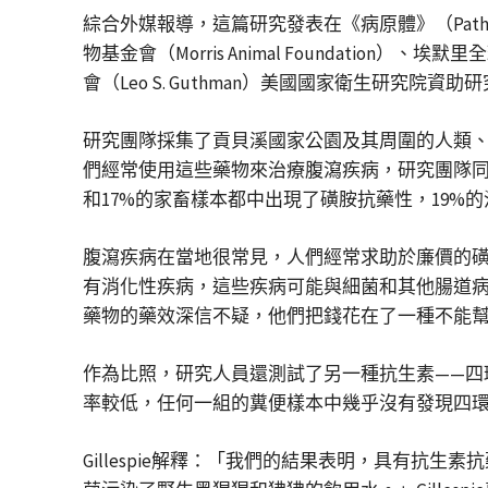
綜合外媒報導，這篇研究發表在《病原體》（Pathog
物基金會（Morris Animal Foundation）、埃默
會（Leo S. Guthman）美國國家衛生研究院資助
研究團隊採集了貢貝溪國家公園及其周圍的人類、家
們經常使用這些藥物來治療腹瀉疾病，研究團隊同
和17%的家畜樣本都中出現了磺胺抗藥性，19%
腹瀉疾病在當地很常見，人們經常求助於廉價的
有消化性疾病，這些疾病可能與細菌和其他腸道病原
藥物的藥效深信不疑，他們把錢花在了一種不能
作為比照，研究人員還測試了另一種抗生素——四環素
率較低，任何一組的糞便樣本中幾乎沒有發現四
Gillespie解釋：「我們的結果表明，具有