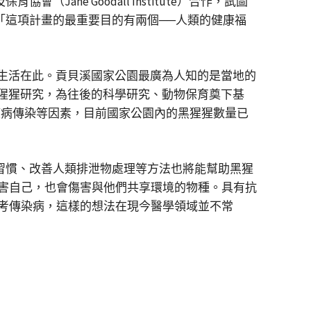
ane Goodall Institute）合作，試圖
：「這項計畫的最重要目的有兩個──人類的健康福
皆生活在此。貢貝溪國家公園最廣為人知的是當地的
黑猩猩研究，為往後的科學研究、動物保育奠下基
、疾病傳染等因素，目前國家公園內的黑猩猩數量已
衛生習慣、改善人類排泄物處理等方法也將能幫助黑猩
害自己，也會傷害與他們共享環境的物種。具有抗
考傳染病，這樣的想法在現今醫學領域並不常