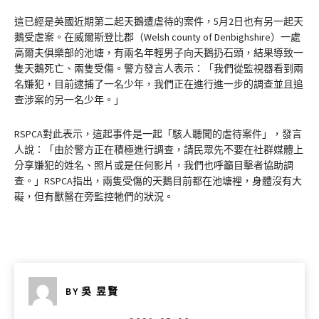
這已經是英國近期第二起天鵝遭虐待的案件，5月2日也有另一起天
鵝受虐案。在威爾斯登比郡（Welsh county of Denbighshire）一處
高爾夫俱樂部的池塘，有兩名年輕男子向天鵝扔石頭，結果導致一
隻天鵝死亡、兩隻受傷。警方發言人表示：「我們從監視器看到兩
名嫌犯，目前逮捕了一名少年，我們正在進行進一步的調查並且追
查涉案的另一名少年。」
RSPCA對此表示，這起事件是一起「駭人聽聞的虐待案件」，發言
人說：「由於警方正在積極進行調查，請民眾先不要在社群媒體上
分享嫌犯的姓名、照片或是任何影片，我們也呼籲目擊者協助調
查。」RSPCA指出，兩隻受傷的天鵝目前都在池塘裡，身體沒有大
礙，但有獸醫在旁監控牠們的狀況。
BY
吳 昱賢