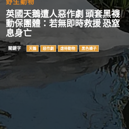
野生動物
英國天鵝遭人惡作劇 頭套黑襪
動保團體：若無即時救援 恐窒
息身亡
關鍵字
天鵝
惡作劇
虐待動物
黑色襪子