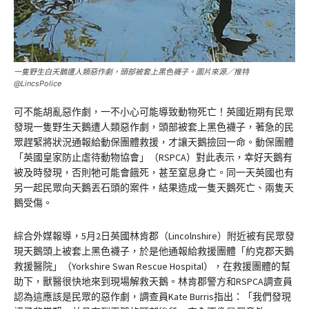
一隻野生白天鵝遭人類惡作劇，頭部被套上黑色襪子。圖片來源／推特
@LincsPolice
可不能胡亂惡作劇，一不小心可能導致動物死亡！英國近期有民眾
發現一隻野生天鵝遭人類惡作劇，頭部被套上黑色襪子，著急的民
眾趕緊將狀況通報給動保團體救援，才讓天鵝撿回一命。動保團體
「英國皇家防止虐待動物協會」（RSPCA）對此表示，幸好天鵝有
被及時發現，否則牠可能會餓死，甚至窒息身亡。同一天英國也有
另一起民眾向天鵝丟石頭的案件，結果造成一隻天鵝死亡、兩隻天
鵝受傷。
綜合外媒報導，5月2日英國林肯郡（Lincolnshire）附近被有民眾發
現天鵝頭上被套上黑色襪子，於是他通報給救援團體「約克郡天鵝
救援醫院」（Yorkshire Swan Rescue Hospital），在救援團體的幫
助下，獸醫很快地來到現場解救天鵝。林肯郡警方和RSPCA調查員
認為這應該是民眾的惡作劇，調查員Kate Burris指出：「我們發現