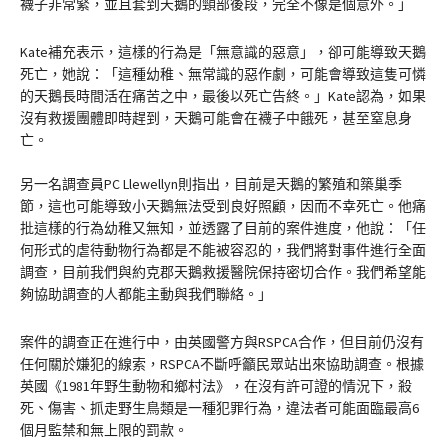
襪子非常緊，並且套到天鵝的頸部後段，完全不像是個意外。」
Kate補充表示，這樣的行為是「無意識的惡意」，卻可能導致天鵝
死亡，她說：「這種幼稚、無常識的惡作劇，可能會導致這隻可憐
的天鵝長時間活在痛苦之中，最後以死亡告終。」Kate認為，如果
沒有救援團體即時趕到，天鵝可能會在襪子中餓死，甚至窒息身
亡。
另一名調查員PC Llewellyn則指出，目前是天鵝的繁殖和築巢季
節，這也可能導致小天鵝無法受到良好照顧，因而不幸死亡。他痛
批這樣的行為幼稚又無知，並透露了目前的案件進度，他說：「任
何形式的虐待動物行為都是不能被容忍的，我們將對事件進行全面
調查，目前我們與約克郡天鵝救援醫院保持密切合作。我們希望能
夠協助調查的人都能主動與我們聯絡。」
案件的調查正在進行中，由英國警方與RSPCA合作，但目前仍沒有
任何關於嫌犯的線索，RSPCA不斷呼籲民眾站出來協助調查。根據
英國《1981年野生動物和鄉村法》，在沒有許可證的情況下，殺
死、傷害、抓走野生鳥類是一種犯罪行為，違法者可能面臨最高6
個月監禁和無上限的罰款。