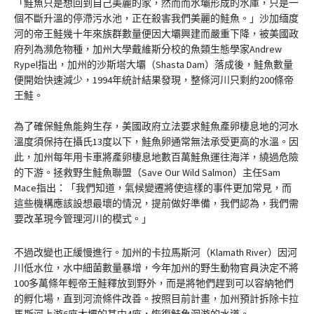
「鮭魚只是想回到自己美麗的家，然而而水壩形成的水庫，只是一
個不斷升溫的停滯污水池，正在殺害我們美麗的鮭魚。」沙加缅度
河的帝王鮭幾十年來族群數量便因大壩興建而嚴重下降，被美國政
府列為瀕危物種，加州大學戴維斯分校的魚類生態學家Andrew
Rypel指出，加州的沙斯塔大壩（Shasta Dam）落成後，鮭魚數量
便開始快速減少，1994年統計結果發現，整條河川只剩約200條帝
王鮭。
為了確保鮭魚能夠生存，美國政府立法要求鮭魚產卵棲息地的河水
溫度須保持在攝氏13度以下，鮭魚卵通常無法承受更高的水溫。因
此，加州每年用卡車將產卵棲息地數百萬鮭魚運往海洋，繞過危險
的下游。拯救野生鮭魚聯盟（Save Our Wild Salmon）主任Sam
Mace指出：「我們知道，氣候變遷將使這樣的事件更加常見，而
這些機構應該設想最壞的情況，提前做好準備，我們認為，我們需
要改革現今管理河川的模式。」
不過改變也正緩慢進行。加州的卡拉馬斯河（Klamath River）因河
川低水位，水中細菌數量暴增，今年加州的野生動物官員決定不將
100多萬條年輕帝王鮭釋放到野外，而是將牠們趕到可以容納牠們
的孵化場，直到河流條件改善。按照目前計畫，加州預計拆除卡拉