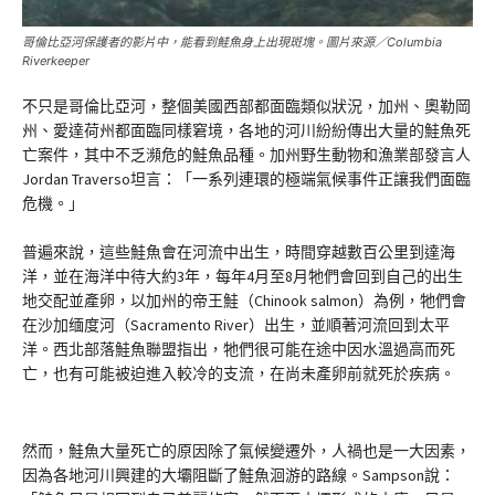
哥倫比亞河保護者的影片中，能看到鮭魚身上出現斑塊。圖片來源／Columbia
Riverkeeper
不只是哥倫比亞河，整個美國西部都面臨類似狀況，加州、奧勒岡
州、愛達荷州都面臨同樣窘境，各地的河川紛紛傳出大量的鮭魚死
亡案件，其中不乏瀕危的鮭魚品種。加州野生動物和漁業部發言人
Jordan Traverso坦言：「一系列連環的極端氣候事件正讓我們面臨
危機。」
普遍來說，這些鮭魚會在河流中出生，時間穿越數百公里到達海
洋，並在海洋中待大約3年，每年4月至8月牠們會回到自己的出生
地交配並產卵，以加州的帝王鮭（Chinook salmon）為例，牠們會
在沙加缅度河（Sacramento River）出生，並順著河流回到太平
洋。西北部落鮭魚聯盟指出，牠們很可能在途中因水溫過高而死
亡，也有可能被迫進入較冷的支流，在尚未產卵前就死於疾病。
然而，鮭魚大量死亡的原因除了氣候變遷外，人禍也是一大因素，
因為各地河川興建的大壩阻斷了鮭魚洄游的路線。Sampson說：