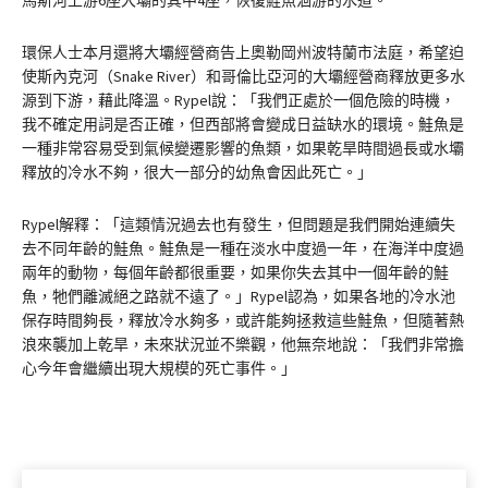
馬斯河上游6座大壩的其中4座，恢復鮭魚洄游的水道。
環保人士本月還將大壩經營商告上奧勒岡州波特蘭市法庭，希望迫
使斯內克河（Snake River）和哥倫比亞河的大壩經營商釋放更多水
源到下游，藉此降溫。Rypel說：「我們正處於一個危險的時機，
我不確定用詞是否正確，但西部將會變成日益缺水的環境。鮭魚是
一種非常容易受到氣候變遷影響的魚類，如果乾旱時間過長或水壩
釋放的冷水不夠，很大一部分的幼魚會因此死亡。」
Rypel解釋：「這類情況過去也有發生，但問題是我們開始連續失
去不同年齡的鮭魚。鮭魚是一種在淡水中度過一年，在海洋中度過
兩年的動物，每個年齡都很重要，如果你失去其中一個年齡的鮭
魚，牠們離滅絕之路就不遠了。」Rypel認為，如果各地的冷水池
保存時間夠長，釋放冷水夠多，或許能夠拯救這些鮭魚，但隨著熱
浪來襲加上乾旱，未來狀況並不樂觀，他無奈地說：「我們非常擔
心今年會繼續出現大規模的死亡事件。」