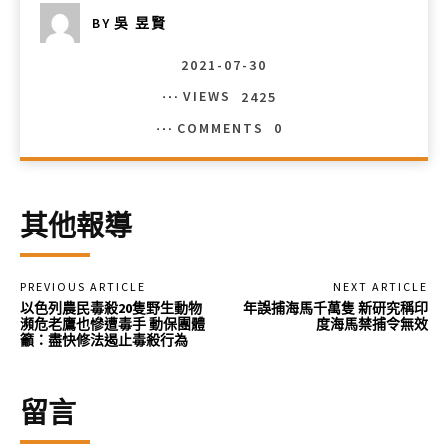
BY
吳 昱賢
2021-07-30
VIEWS
2425
COMMENTS
0
其他報導
PREVIOUS ARTICLE
NEXT ARTICLE
以色列農民毒殺20隻野生動物
年誤捕海馬千萬隻 新研究稱印
瀕危老鷹也慘遭毒手 動保團體
度海馬禁捕令無效
籲：盡快修法遏止毒殺行為
留言