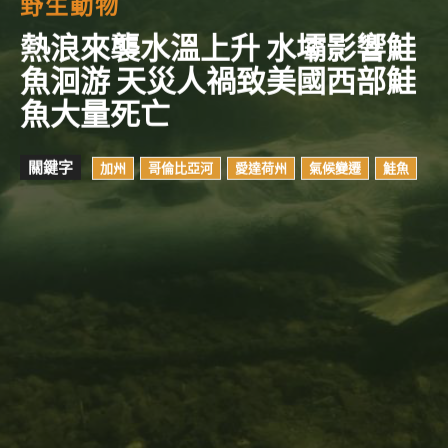
野生動物
熱浪來襲水溫上升 水壩影響鮭
魚洄游 天災人禍致美國西部鮭
魚大量死亡
關鍵字
加州
哥倫比亞河
愛達荷州
氣候變遷
鮭魚