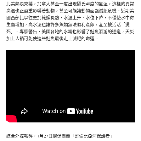
北美熱浪來襲，加拿大甚至一度出現攝氏40度的氣溫，這樣的異常
高溫也正嚴重影響著動物，甚至可能讓動物面臨滅絕危機。近期美
國西部比以往更加乾燥炎熱，水溫上升、水位下降，不僅使水中寄
生蟲增加，高水溫也讓許多魚類無法順利產卵，甚至被活活「燙
死」。專家警告，美國各地的水壩也影響了鮭魚洄游的通道，天災
加上人禍可能使這些鮭魚最後走上滅絕的命運。
綜合外媒報導，7月27日環保團體「哥倫比亞河保護者」