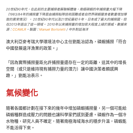
20世紀90年代，在此前的主要捕撈者蘇聯解體後，南極磷蝦的年捕撈量大幅下降
（1983/84年的捕撈量下降是由捕撈船隊技術困難或者自然界磷蝦獵食者數量增加導
致的異常情況）。 20世紀90年代以及21世紀最初十年，日本成了最大的捕撈國，但
在2013年退出了這一領域。 2010年以來捕撈量的增加很大程度上緣於挪威。數據來
源：
CCAMLR
。製圖：
Manuel Bortoletti
/ 中外對話海洋
澳大利亞麥考瑞大學環境法中心主任劉能冶認為，磷蝦捕撈「符合
中國發展遠洋漁業的政策。」
「因為實際捕撈量距允許捕撈量還存在一定的距離，這其中的增長
空間（或只是維持現有捕撈力量的潛力）讓中國決策者頗感興
趣，」劉能冶表示。
氣候變化
隨著各國都計劃在接下來的幾年中增加磷蝦捕撈量，另一個可能給
磷蝦種群造成壓力的問題也讓科學家們感到憂慮。磷蝦作為一個冷
水物種，研究人員不確定，隨著南極海域海水的穩步升溫，磷蝦能
不能活得下來。