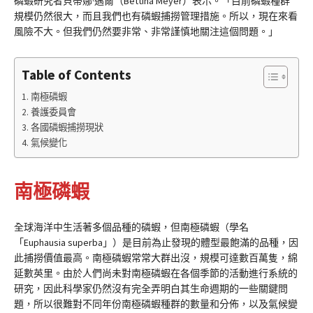
磷蝦研究者貝蒂娜·邁爾（Bettina Meyer）表示。「目前磷蝦種群
規模仍然很大，而且我們也有磷蝦捕撈管理措施。所以，現在來看
風險不大。但我們仍然要非常、非常謹慎地關注這個問題。」
Table of Contents
南極磷蝦
養護委員會
各國磷蝦捕撈現狀
氣候變化
南極磷蝦
全球海洋中生活著多個品種的磷蝦，但南極磷蝦（學名
「Euphausia superba」）是目前為止發現的體型最飽滿的品種，因
此捕撈價值最高。南極磷蝦常常大群出沒，規模可達數百萬隻，綿
延數英里。由於人們尚未對南極磷蝦在各個季節的活動進行系統的
研究，因此科學家仍然沒有完全弄明白其生命週期的一些關鍵問
題，所以很難對不同年份南極磷蝦種群的數量和分佈，以及氣候變