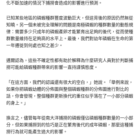
化不斷加速的情況下捕撈會造成的影響進行預測。
已知某些地區的磷蝦種群豐度波動巨大，但這背後的原因仍然無從
知曉。另一個未被完全理解的問題是南極磷蝦的種群數量的動態規
律：需要多少只成年的磷蝦產卵才能繁育出足夠的後代，從而使種
群數量維持在足夠高的水平上。最後，我們對幼年磷蝦在生命的第
一年遷徙到何處也知之甚少。
邁爾認為，這些不確定性都有助於解釋為什麼研究人員對於判斷捕
撈可能給磷蝦種群帶來的影響一直持謹慎態度。
「在這方面，我們的認識還有很大的空白，」她說。「舉例來說，
如果你把磷蝦幼體的分佈圖與整個磷蝦種群的分佈圖進行對比的
話，你會發現，整個種群更新換代的重任似乎落在了一小部分磷蝦
的身上。」
換言之，儘管每年從南大洋捕撈的磷蝦僅佔磷蝦種群數量的一小部
分，但如果捕撈到的恰巧是正在繁育後代的成年磷蝦，那麼這種捕
撈行為就可能產生過大的影響。