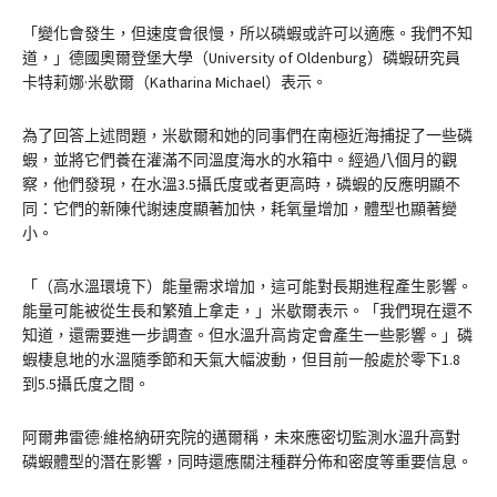
「變化會發生，但速度會很慢，所以磷蝦或許可以適應。我們不知
道，」德國奧爾登堡大學（University of Oldenburg）磷蝦研究員
卡特莉娜·米歇爾（Katharina Michael）表示。
為了回答上述問題，米歇爾和她的同事們在南極近海捕捉了一些磷
蝦，並將它們養在灌滿不同溫度海水的水箱中。經過八個月的觀
察，他們發現，在水溫3.5攝氏度或者更高時，磷蝦的反應明顯不
同：它們的新陳代謝速度顯著加快，耗氧量增加，體型也顯著變
小。
「（高水溫環境下）能量需求增加，這可能對長期進程產生影響。
能量可能被從生長和繁殖上拿走，」米歇爾表示。「我們現在還不
知道，還需要進一步調查。但水溫升高肯定會產生一些影響。」磷
蝦棲息地的水溫隨季節和天氣大幅波動，但目前一般處於零下1.8
到5.5攝氏度之間。
阿爾弗雷德·維格納研究院的邁爾稱，未來應密切監測水溫升高對
磷蝦體型的潛在影響，同時還應關注種群分佈和密度等重要信息。