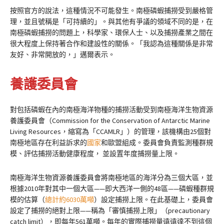
按照官方的說法，這種情況不可能發生。南極磷蝦捕撈受到嚴格管
理，並且號稱是「可持續的」。與其他有爭議的領域不同的是，在
南極磷蝦捕撈的問題上，科學家、環保人士、以及捕撈產業之間在
很大程度上保持著合作和建設性的關係。「我認為這種關係是非常
友好、非常開放的，」邁爾表示。
養護委員會
對包括磷蝦在內的南極海洋物種的捕撈活動受到南極海洋生物資源
養護委員會（Commission for the Conservation of Antarctic Marine
Living Resources，縮寫為「CCAMLR」）的管理，該機構由25個對
南極地區存在利益訴求的
國家
和歐盟組成。委員會負責監測種群規
模、評估捕撈活動健康程度， 並設置年度捕撈量上限。
南極海洋生物資源養護委員會將南極地區的海洋分為三個大區，並
根據2010年對其中一個大區——即大西洋一側的48區——磷蝦種群規
模的估算（
總計約6030萬噸
）設定捕撈上限。在此基礎上，委員會
設定了捕撈的絕對上限——稱為「審慎捕撈上限」（precautionary
catch limit），即每年561萬噸。每年的實際捕撈量遠遠達不到這個