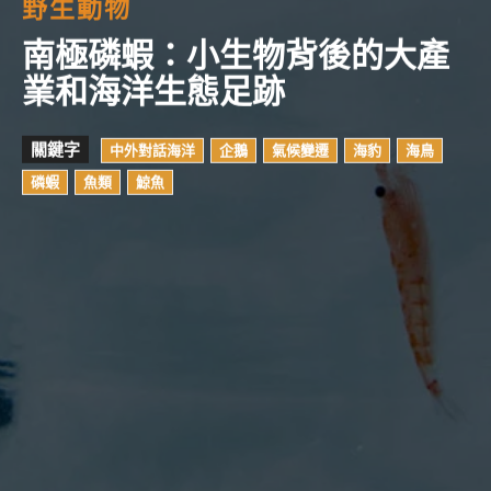
野生動物
南極磷蝦：小生物背後的大產
業和海洋生態足跡
關鍵字
中外對話海洋
企鵝
氣候變遷
海豹
海鳥
磷蝦
魚類
鯨魚