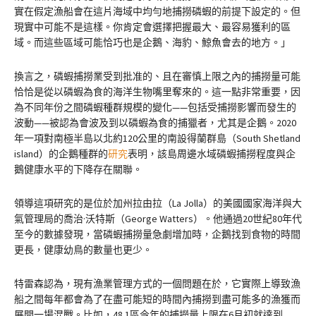
實在假定漁船會在這片海域中均勻地捕撈磷蝦的前提下設定的。但
現實中可能不是這樣。你肯定會選擇把握最大、最容易獲利的區
域。而這些區域可能恰巧也是企鵝、海豹、鯨魚會去的地方。」
換言之，磷蝦捕撈業受到批准的、且在審慎上限之內的捕撈量可能
恰恰是從以磷蝦為食的海洋生物嘴里奪來的。這一點非常重要，因
為不同年份之間磷蝦種群規模的變化——包括受捕撈影響而發生的
波動——被認為會波及到以磷蝦為食的捕獵者，尤其是企鵝。2020
年一項對南極半島以北約120公里的南設得蘭群島（South Shetland
island）的企鵝種群的
研究
表明，該島周邊水域磷蝦捕撈程度與企
鵝健康水平的下降存在關聯。
領導這項研究的是位於加州拉由拉（La Jolla）的美國國家海洋與大
氣管理局的喬治·沃特斯（George Watters）。他通過20世紀80年代
至今的數據發現，當磷蝦捕撈量急劇增加時，企鵝找到食物的時間
更長，健康幼鳥的數量也更少。
特雷森認為，現有漁業管理方式的一個問題在於，它實際上導致漁
船之間每年都會為了在盡可能短的時間內捕撈到盡可能多的漁獲而
展開一場混戰。比如，48.1區今年的捕撈量上限在6月初就達到