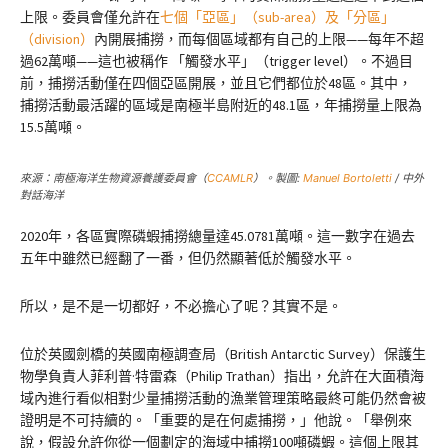
上限。委員會僅允許在
七個「亞區」（sub-area）及「分區」
（division）
內開展捕撈，而每個區域都有自己的上限——每年不超
過62萬噸——這也被稱作 「觸發水平」（trigger level）。不過目
前，捕撈活動僅在四個亞區開展，並且它們都位於48區。其中，
捕撈活動最活躍的區域是南極半島附近的48.1區，年捕撈量上限為
15.5萬噸。
來源：南極海洋生物資源養護委員會（
CCAMLR
）。製圖:
Manuel Bortoletti
/ 中外
對話海洋
2020年，各區實際磷蝦捕撈總量達45.0781萬噸。這一數字在過去
五年中雖然已經翻了一番，但仍然顯著低於觸發水平。
所以，是不是一切都好，不必擔心了呢？其實不是。
位於英國劍橋的英國南極調查局（British Antarctic Survey）保護生
物學負責人菲利普·特雷森（Philip Trathan）指出，允許在大面積海
域內進行看似相對少量捕撈活動的漁業管理策略最終可能仍然會被
證明是不可持續的。「重要的是在何處捕撈，」他說。「舉例來
說，假設允許你從一個劃定的海域中捕撈100噸磷蝦。這個上限其