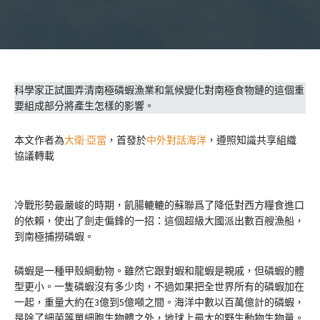
科學家正試圖弄清南極磷蝦漁業和氣候變化對南極食物鏈的這個重
要組成部分將產生怎樣的影響。
本文作者為
大衛·亞當
，首發於
中外對話海洋
，遵照知識共享組織
協議轉載
冷戰形勢最嚴峻的時期，飢腸轆轆的蘇聯爲了降低對西方糧食進口
的依賴，使出了劍走偏鋒的一招：這個超級大國派出數百艘漁船，
到南極捕撈磷蝦。
磷蝦是一種甲殼綱動物。雖然它跟對蝦和龍蝦是親戚，但磷蝦的體
型更小。一隻磷蝦沒有多少肉，不過如果把全世界所有的磷蝦加在
一起，重量大約在3億到5億噸之間。海洋中數以百萬億計的磷蝦，
是除了細菌等單細胞生物體之外，地球上最大的野生動物生物量。