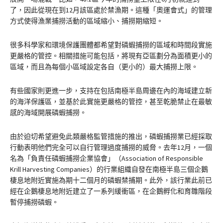
了，因此從現在到12月該區處於禁漁期。這種「奧運會式」的管理
方式使得漁業捕撈活動的區域縮小、捕撈期縮短。
很多科學家和環境保護團體都希望對磷蝦捕撈的區域和時間段實施
更嚴格的管控。相關措施可能包括，將現有亞區劃分為面積更小的
區域，而且為每個小區域設定各自（更小的）最大捕撈上限。
有些國家則更進一步，支持在包括南極半島周邊在內的海域建立新
的海洋保護區，並基於此實施更嚴格的管控，甚至乾脆禁止在最敏
感的海域開展磷蝦捕撈。
由於迫切希望避免此類嚴格監管措施的推出，磷蝦捕撈業已經採取
行動表明他們完全可以自行管理過度捕撈的威脅。去年12月，一個
名為「負責任磷蝦捕撈企業協會」（Association of Responsible
Krill Harvesting Companies）的行業組織自發在南極半島三個企鵝
棲息地附近實施為期十二個月的磷蝦禁捕期。此外，該行業此前已
經在企鵝棲息地附近建立了一系列緩衝區，在企鵝孵化和育雛階段
暫停捕撈磷蝦。