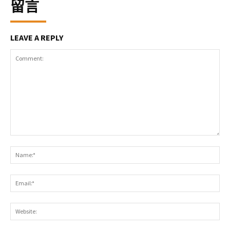
留言
LEAVE A REPLY
Comment:
Na
Ema
Web