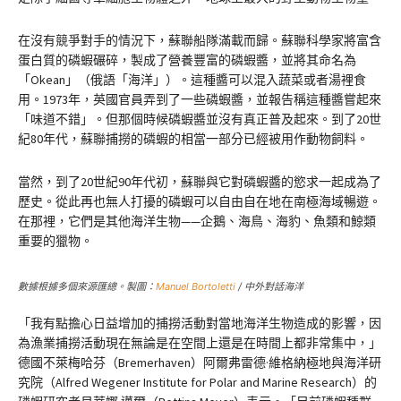
在沒有競爭對手的情況下，蘇聯船隊滿載而歸。蘇聯科學家將富含
蛋白質的磷蝦碾碎，製成了營養豐富的磷蝦醬，並將其命名為
「Okean」（俄語「海洋」）。這種醬可以混入蔬菜或者湯裡食
用。1973年，英國官員弄到了一些磷蝦醬，並報告稱這種醬嘗起來
「味道不錯」。但那個時候磷蝦醬並沒有真正普及起來。到了20世
紀80年代，蘇聯捕撈的磷蝦的相當一部分已經被用作動物飼料。
當然，到了20世紀90年代初，蘇聯與它對磷蝦醬的慾求一起成為了
歷史。從此再也無人打擾的磷蝦可以自由自在地在南極海域暢遊。
在那裡，它們是其他海洋生物——企鵝、海鳥、海豹、魚類和鯨類
重要的獵物。
數據根據多個來源匯總。製圖：
Manuel Bortoletti
/ 中外對話海洋
「我有點擔心日益增加的捕撈活動對當地海洋生物造成的影響，因
為漁業捕撈活動現在無論是在空間上還是在時間上都非常集中，」
德國不萊梅哈芬（Bremerhaven）阿爾弗雷德·維格納極地與海洋研
究院（Alfred Wegener Institute for Polar and Marine Research）的