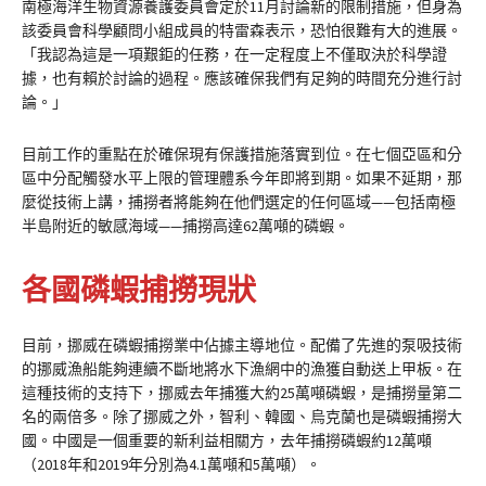
南極海洋生物資源養護委員會定於11月討論新的限制措施，但身為
該委員會科學顧問小組成員的特雷森表示，恐怕很難有大的進展。
「我認為這是一項艱鉅的任務，在一定程度上不僅取決於科學證
據，也有賴於討論的過程。應該確保我們有足夠的時間充分進行討
論。」
目前工作的重點在於確保現有保護措施落實到位。在七個亞區和分
區中分配觸發水平上限的管理體系今年即將到期。如果不延期，那
麼從技術上講，捕撈者將能夠在他們選定的任何區域——包括南極
半島附近的敏感海域——捕撈高達62萬噸的磷蝦。
各國磷蝦捕撈現狀
目前，挪威在磷蝦捕撈業中佔據主導地位。配備了先進的泵吸技術
的挪威漁船能夠連續不斷地將水下漁網中的漁獲自動送上甲板。在
這種技術的支持下，挪威去年捕獲大約25萬噸磷蝦，是捕撈量第二
名的兩倍多。除了挪威之外，智利、韓國、烏克蘭也是磷蝦捕撈大
國。中國是一個重要的新利益相關方，去年捕撈磷蝦約12萬噸
（2018年和2019年分別為4.1萬噸和5萬噸）。