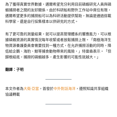
為了獲得真實世界數據，邁爾希望充分利用目前磷蝦研究人員與磷
蝦捕撈者之間的友好關係。由於科研船和野外工作站中席位有限，
邁爾希望更多的捕撈船可以為科研活動提供幫助，無論是通過搭載
科學家，還是自行採集樣本以供研究的方式。
有了更可靠的測量結果，就可以提高管理體系的響應能力，可以根
據磷蝦資源的真實情況每年收緊或者放鬆捕撈上限。「南極海洋生
物資源養護委員會需要找到一種方式，在允許捕撈活動的同時，降
低給企鵝、海豹、鯨等捕食動物帶來的風險，」特雷森表示。「但
歸根結底，捕撈的磷蝦越多，產生影響的可能性就越大。」
翻譯：子明
本文作者為
大衛·亞當
，首發於
中外對話海洋
，遵照知識共享組織
協議轉載