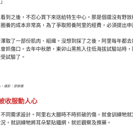
。」
眾看到之後，不忍心買下來送給特生中心。那是個還沒有野放
，圈養的成本非常高，為了爭取照養阿里的經費，必須提出申
芳澤取了一部份肌肉、組織。沒想到採了之後，阿里每年都去
也會抓傷口。去年中秋節，東卯山黑熊入住低海拔試驗站時，
接受試驗了。
心。攝影：廖靜蕙
也被收服動人心
、不同需求設計。阿里右大腿時不時抓破的傷，就會訓練牠就
狀況，就訓練牠將耳朵緊貼鐵網，就近觀察及擦藥。