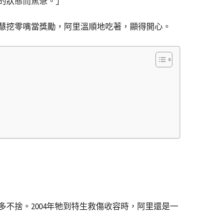
的狀態而焦急。」
慧挖零嘴當獎勵，阿里溫順地吃著，顯得開心。
不捨。2004年牠到特生救傷收容時，阿里還是一