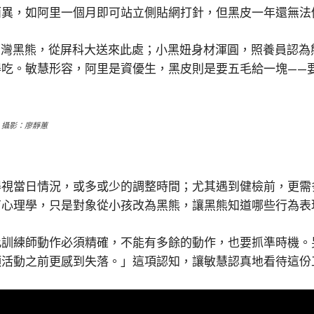
而異，如阿里一個月即可站立側貼網打針，但黑皮一年還無法
台灣黑熊，從屏科大送來此處；小黑妞身材渾圓，照養員認
得吃。敏慧形容，阿里是資優生，黑皮則是要五毛給一塊——
。攝影：廖靜蕙
得視當日情況，或多或少的調整時間；尤其遇到健檢前，更需
育心理學，只是對象從小孩改為黑熊，讓黑熊知道哪些行為表
此訓練師動作必須精確，不能有多餘的動作，也要抓準時機。
項活動之前更感到失落。」這項認知，讓敏慧認真地看待這份