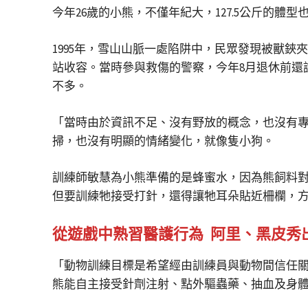
今年26歲的小熊，不僅年紀大，127.5公斤的
1995年，雪山山脈一處陷阱中，民眾發現被獸鋏
站收容。當時參與救傷的警察，今年8月退休前還
不多。
「當時由於資訊不足、沒有野放的概念，也沒有
掃，也沒有明顯的情緒變化，就像隻小狗。
訓練師敏慧為小熊準備的是蜂蜜水，因為熊飼料
但要訓練牠接受打針，還得讓牠耳朵貼近柵欄，
從遊戲中熟習醫護行為 阿里、黑皮秀
「動物訓練目標是希望經由訓練員與動物間信任
熊能自主接受針劑注射、點外驅蟲藥、抽血及身