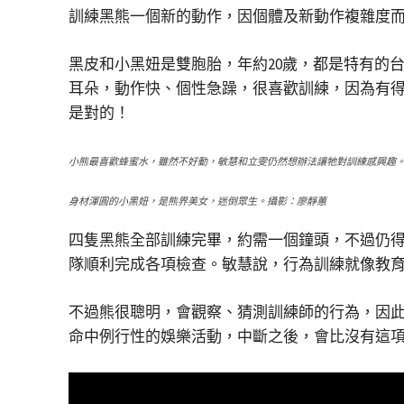
訓練黑熊一個新的動作，因個體及新動作複雜度
黑皮和小黑妞是雙胞胎，年約20歲，都是特有的
耳朵，動作快、個性急躁，很喜歡訓練，因為有
是對的！
小熊最喜歡蜂蜜水，雖然不好動，敏慧和立雯仍然想辦法讓牠對訓練感興趣
身材渾圓的小黑妞，是熊界美女，迷倒眾生。攝影：廖靜蕙
四隻黑熊全部訓練完畢，約需一個鐘頭，不過仍
隊順利完成各項檢查。敏慧說，行為訓練就像教
不過熊很聰明，會觀察、猜測訓練師的行為，因
命中例行性的娛樂活動，中斷之後，會比沒有這