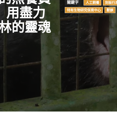
關鍵字
人工飼養
刻板行
」用盡力
特有生物研究保育中心
獸鋏
林的靈魂