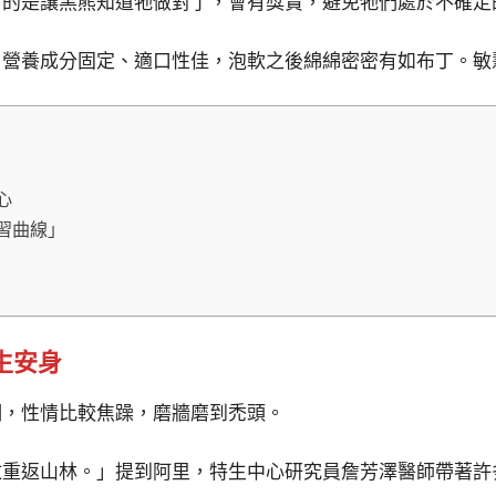
目的是讓黑熊知道牠做對了，會有獎賞，避免牠們處於不確定
，營養成分固定、適口性佳，泡軟之後綿綿密密有如布丁。敏
心
習曲線」
生安身
期，性情比較焦躁，磨牆磨到禿頭。
重返山林。」提到阿里，特生中心研究員詹芳澤醫師帶著許多