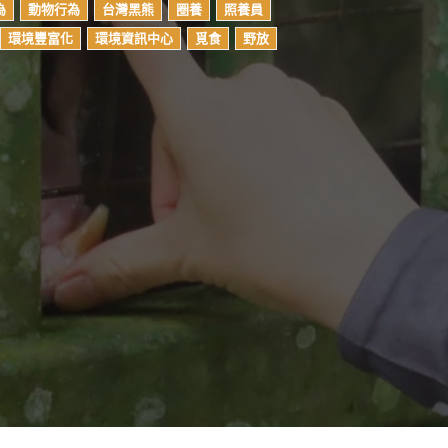
為
動物行為
台灣黑熊
圈養
照養員
環境豐富化
環境資訊中心
覓食
野放