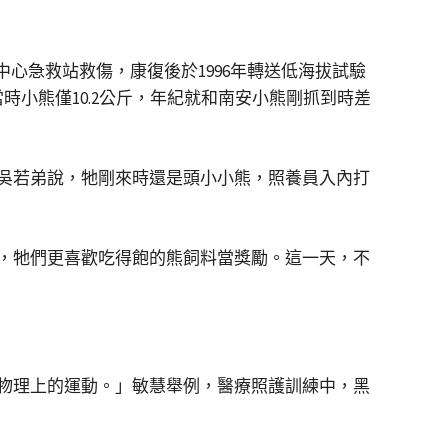
心急救站救傷，康復後於1996年轉送低海拔試驗
小熊僅10.2公斤，年紀就和南安小熊剛抓到時差
吳若弟說，牠剛來時還是頭小小熊，照養員入內打
，牠們更喜歡吃得飽的熊飼料當獎勵。這一天，不
物理上的運動。」敏慧舉例，醫療照護訓練中，黑