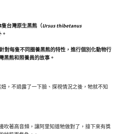
4隻台灣原生黑熊（
Ursus thibetanus
外。
地針對每隻不同圈養黑熊的特性，進行個別化動物行
灣黑熊和照養員的故事。
黑妞，不過露了一下臉、探視情況之後，牠就不知
邊吹著高音頻，讓阿里知道牠做對了，接下來有獎