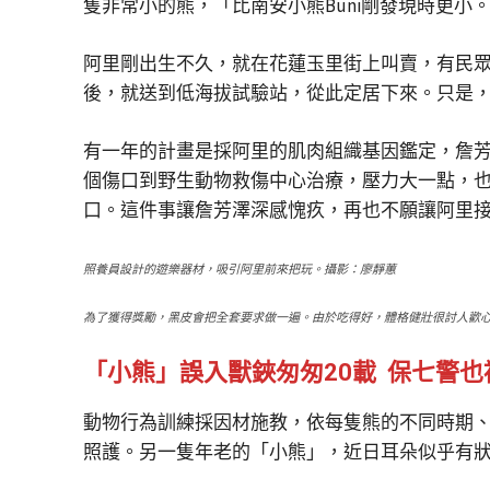
隻非常小的熊，「比南安小熊Buni剛發現時更小
阿里剛出生不久，就在花蓮玉里街上叫賣，有民
後，就送到低海拔試驗站，從此定居下來。只是
有一年的計畫是採阿里的肌肉組織基因鑑定，詹
個傷口到野生動物救傷中心治療，壓力大一點，
口。這件事讓詹芳澤深感愧疚，再也不願讓阿里
照養員設計的遊樂器材，吸引阿里前來把玩。攝影：廖靜蕙
為了獲得獎勵，黑皮會把全套要求做一遍。由於吃得好，體格健壯很討人歡
「小熊」誤入獸鋏匆匆20載 保七警
動物行為訓練採因材施教，依每隻熊的不同時期
照護。另一隻年老的「小熊」，近日耳朵似乎有