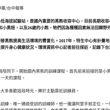
靜蕙/台中報導
低海拔試驗站，是國內重要的黑熊收容中心，目前長期收容
皮和小黑妞，以及26歲的小熊，牠們因為種種因素無法回歸野
替黑熊提高生活環境的豐富化。2017年，特生中心有計畫
並提升身心健康狀況。環境資訊中心記者前往採訪，記錄下台
員陪同下，開始園內黑熊的訓練課程。首先前來迎接的是小
這一天的課程。
熊大多喜歡這段時光，樂於主動靠近訓練員。
為訓練、唯一通過受訓的訓練師。他一邊讓阿里手就定位，一