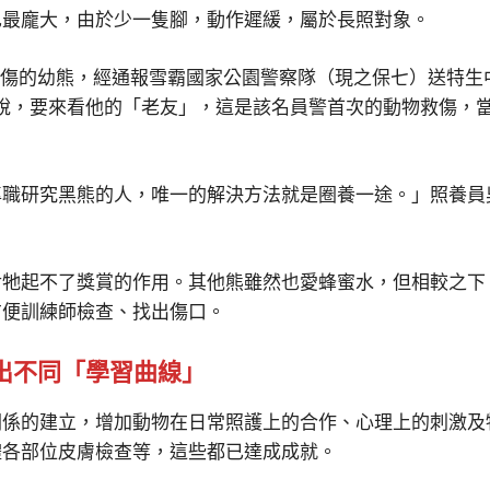
體型也最龐大，由於少一隻腳，動作遲緩，屬於長照對象。
夾傷的幼熊，經通報雪霸國家公園警察隊（現之保七）送特生中
說，要來看他的「老友」，這是該名員警首次的動物救傷，當時
專職研究黑熊的人，唯一的解決方法就是圈養一途。」照養員
對牠起不了獎賞的作用。其他熊雖然也愛蜂蜜水，但相較之下
方便訓練師檢查、找出傷口。
出不同「學習曲線」
關係的建立，增加動物在日常照護上的合作、心理上的刺激及
體各部位皮膚檢查等，這些都已達成成就。