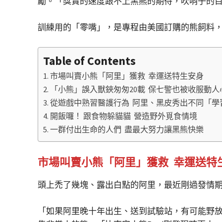
勵。「獎賞的速度跟不上黑熊的期待，吹哨子的
訓練用的「零嘴」，是專程由美國訂購的熊飼料
Table of Contents
市場叫賣小熊「阿里」獲救 幸運送特生安身
「小熊」誤入獸鋏匆匆20載 保七警也被收服動人
從遊戲中熟習醫護行為 阿里、黑皮秀出不同「學
開飯囉！ 跟食物躲貓貓 營造野外覓食情境
一群付出生命的人們 盡最大努力讓黑熊快樂
市場叫賣小熊「阿里」獲救 幸運送特
頭上禿了幾塊、露出白點的阿里，最近剛過發情
「如果阿里晚十年出生、送到試驗站，有可能野放