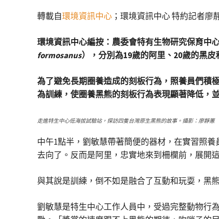
轉載自
環境資訊中心
；環境資訊中心 特約記者廖
環境資訊中心編按：農委會特有生物研究保育中心
formosanus
），分別為19歲的阿里、20歲的黑
為了避免長期圈養造成的刻板行為，照養員們積極
為訓練，使圈養黑熊的刻板行為表現顯著降低，
走進特生中心低海拔試驗站，探訪四隻台灣原生黑熊的故事。攝影：廖靜蕙
中午1點半，劉敏慧帶著簡便的器材，在實習照養
去向了。反而是阿里，忠實地來到柵欄前，展開
與其說是訓練，倒不如是融合了互動和玩耍，黑
劉敏慧是特生中心工作人員中，受過完整動物行