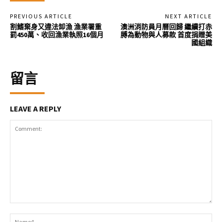
PREVIOUS ARTICLE
NEXT ARTICLE
割鰭棄身又違法卸漁 漁業署重
澳洲消防員月曆回歸 繼續打赤
罰450萬、收回漁業執照16個月
膊為動物與人募款 首度捐贈美
國組織
留言
LEAVE A REPLY
Comment:
Na