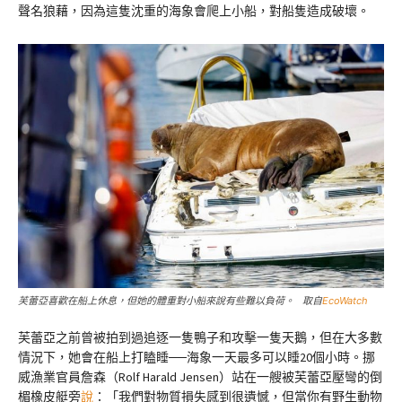
聲名狼藉，因為這隻沈重的海象會爬上小船，對船隻造成破壞。
芙蕾亞喜歡在船上休息，但她的體重對小船來說有些難以負荷。 取自
EcoWatch
芙蕾亞之前曾被拍到過追逐一隻鴨子和攻擊一隻天鵝，但在大多數
情況下，她會在船上打瞌睡──海象一天最多可以睡20個小時。挪
威漁業官員詹森（Rolf Harald Jensen）站在一艘被芙蕾亞壓彎的倒
楣橡皮艇旁
說
：「我們對物質損失感到很遺憾，但當你有野生動物