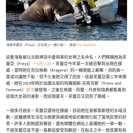
海象芙蕾亞（Freya）正在爬上一艘小船。 取自
The Guardian
這隻海象被以北歐神話中愛與美的女神之名命名，人們暱稱她為芙
蕾亞（Freya），
6月11日
，芙蕾亞今年第一次被目擊到出現在挪
威，當時她在克拉格勒（Kragerø）的一艘遊艇上躺著，消防員一
度成功讓她下船，但不久後她又爬了回去。這是芙蕾亞第三年來挪
威，她在2019年時於該國北部的特羅姆斯-芬馬克郡（Troms and
Finnmark）
首次
被發現，之後在英國、荷蘭、丹麥和瑞典都能看到
這個大女孩的身影，而這個夏天，芙蕾亞又回到了挪威。
一個多月過去，芙蕾亞還待在挪威，目前她在首都奧斯陸的水域活
動，這種通常生活在北極更高緯度地區的動物引起了當地民眾的好
奇，許多人對她感到著迷，還有媒體在網站上直播她的一舉一動。
不過芙蕾亞並不是一直都這麼受到歡迎，在船主之中，她其實有些