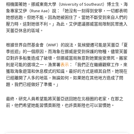
相機圍著她，挪威東南大學（University of Southeast）博士生、海
象專家艾伊（Rune Aae）說：「她沒有一刻得到安寧，一切都表明
她想逃跑，但她不能，因為她被困住了。當她不斷受到來自人們的
壓力時，這對她很不利。」為此，艾伊建議挪威當局限制民眾進入
芙蕾亞休息的區域。
根據世界自然基金會（WWF）的說法，氣候變遷可能是芙蕾亞「夏
季巡迴」的一個原因，而海象在挪威是受到保護的物種，儘管芙蕾
亞對許多船隻造成了破壞，但挪威當局無意對她實施安樂死，搬家
則是可能的選項之一，漁業署
表示
：「我們正在繼續觀察工作，來
獲取海象遊蕩和休息模式的知識，最好的方式是順其自然，她現在
已經離開了人多的地區，無論如何，如果她在其他地方造成了問
題，我們已經做好了準備。」
最終，研究人員希望能將芙蕾亞送回她在北極圈的老家，在那之
前，他們希望她能習慣奧斯陸，也許奧斯陸也可以習慣她。