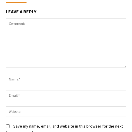
LEAVE A REPLY
Comment:
Na
Ema
Web
Save my name, email, and website in this browser for the next