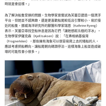
時就是會這樣。」
為了解決船隻受損的問題，生物學家曾嘗試為芙蕾亞建造一個漂浮
平台，但她並不感興趣，還是更喜歡船尾較低且引擎較小、易於接
近的船隻，挪威海洋研究所的獸醫科學家瑞恩（Kathrine Ryeng）
表示，芙蕾亞尋找空船休息是因為它們「讓她想起北極的浮冰」。
生物學家伊薩克森（Kjell Isaksen）說：「在弗格納基倫灣
（Frognerkilen），那些擁有海象可以很容易爬上去的矮船的人，
應該考慮把船轉向，讓船尾朝向碼頭停泊，這樣海象上船並造成破
壞的可能性會小很多。」