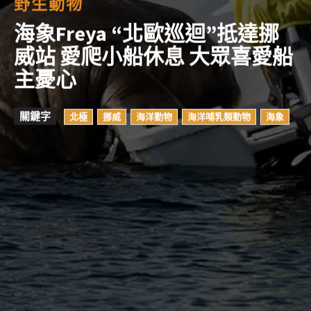
野生動物
海象Freya “北歐巡迴”抵達挪
威站 愛爬小船休息 大眾喜愛船
主憂心
關鍵字
北極
挪威
海洋動物
海洋哺乳類動物
海象