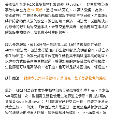
美國每年至少有100萬隻動物死於路殺（Roadkill），野生動物交通
事故每年也有
近200萬起
，造成200人死亡、2.6萬人受傷，為此，
美國政府近年來積極地在聯邦基礎建設中規劃生物廊道，希望能同
時保障動物與人類的安全。近日加州也通過一項法案，試圖解決州
內頻傳的野生動物交通事故，未來交通部與野生動物部須在事故熱
點架設生物廊道，降低意外發生的頻率。
綜合外媒報導，9月10日加州參議院以62比9的票數壓倒性通過
AB2344號法案，該法案授權加州野生動物部及交通部合作，建立多
個生物廊道。法案允許兩單位在野生動物與車輛碰撞率高的地區，
以專案方式優先建設生物廊道，獲得加州的建設貸款與聯邦撥款，
生物廊道可以是高架橋、地下道，也可以是額外圈出的一條通道。
延伸閱讀：
封鎖令意外拯救動物？ 美研究：數千隻動物免於路殺
此外，AB2344法案要求野生動物部與交通部提出行動計畫，至少每
5年需更新一次，監測野生動物使用生物廊道之情形。提出法案的
參議員Kevin Mullin表示：「目前法案已經交給州長，簽署之後法案
就會生效。」他說：「這個法案非常重要，國家公路系統對野生動
物的棲息地形成重大阻礙，導致棲息地破碎化。」Kevin指出，法