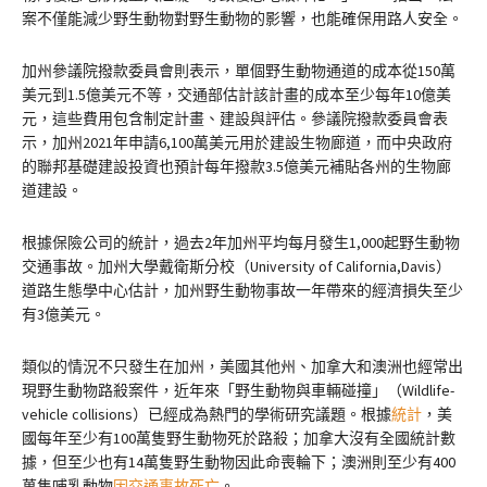
案不僅能減少野生動物對野生動物的影響，也能確保用路人安全。
加州參議院撥款委員會則表示，單個野生動物通道的成本從150萬
美元到1.5億美元不等，交通部估計該計畫的成本至少每年10億美
元，這些費用包含制定計畫、建設與評估。參議院撥款委員會表
示，加州2021年申請6,100萬美元用於建設生物廊道，而中央政府
的聯邦基礎建設投資也預計每年撥款3.5億美元補貼各州的生物廊
道建設。
根據保險公司的統計，過去2年加州平均每月發生1,000起野生動物
交通事故。加州大學戴衛斯分校（University of California,Davis）
道路生態學中心估計，加州野生動物事故一年帶來的經濟損失至少
有3億美元。
類似的情況不只發生在加州，美國其他州、加拿大和澳洲也經常出
現野生動物路殺案件，近年來「野生動物與車輛碰撞」（Wildlife-
vehicle collisions）已經成為熱門的學術研究議題。根據
統計
，美
國每年至少有100萬隻野生動物死於路殺；加拿大沒有全國統計數
據，但至少也有14萬隻野生動物因此命喪輪下；澳洲則至少有400
萬隻哺乳動物
因交通事故死亡
。