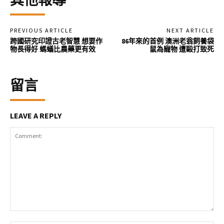
其他報導
PREVIOUS ARTICLE
NEXT ARTICLE
跨國研究印證古老智慧 想要作
86年來的首例 澳洲老翁飼養袋
物長得好 螞蟻比農藥更有效
鼠為寵物 遭毆打致死
留言
LEAVE A REPLY
Comment: