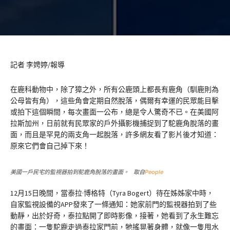
記者 李娉婷/報導
在鹿科動物中，除了獐之外，所有公鹿頭上都長有鹿角（馴鹿則為
公母皆有角），這些角會定期自然脫落，偶爾有幸運的民眾能目擊
或拍下這個瞬間，每次畫面一公布，總是令人驚奇不已。在美國阿
拉斯加州，日前就有民眾家的戶外攝影機捕捉到了駝鹿角脫落的畫
面，而且是罕見的兩支角一起脫落，許多網友看了影片後才知道：
原來它們會自己掉下來！
美國一戶民宅的監視器拍到駝鹿角脫落的畫面。 取自
People
12月15日晚間，當泰拉·博格特（Tyra Bogert）待在姊姊家中時，
自家監視設備的APP發來了一條通知：她家前門的監視器拍到了些
動靜，出於好奇，泰拉點開了即時影像，接著，她看到了永生難忘
的畫面：一隻駝鹿走過泰拉家門前，牠搖晃著身體，就像一隻甩水