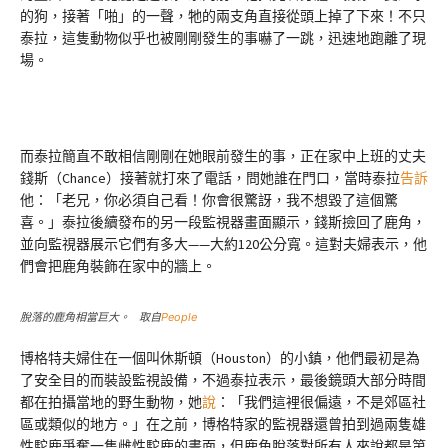
的狗，接著「啪」的一聲，牠的兩支角直接從頭上掉了下來！不只
泰拉，這隻動物似乎也被剛剛發生的事嚇了一跳，迅速地跑離了現
場。
而泰拉簡直不敢相信剛剛在她眼前發生的事，正在家中上班的丈夫
錢斯（Chance）接著就打來了電話，問她誰在門口，當時泰拉
告訴
他：「老兄，你必須自己看！你會很驚訝，我不想毀了這個驚
喜。」泰拉後續發布的另一段監視器畫面顯示，錢斯撿回了鹿角，
並向監視器展示它們有多大——大約120公分寬。這對夫婦表示，他
們會把鹿角裝飾在家中的牆上。
脫落的鹿角相當巨大。 取自
People
博格特夫婦住在一個叫休斯頓（Houston）的小鎮，他們最初是為
了安全目的而裝設監視設備，不過泰拉表示，最後鏡頭大部分時間
都在拍攝當地的野生動物，她
說
：「我們這裡很偏遠，不是郊區社
區或類似的地方。」在之前，博格特家的監視器還曾拍到過兩隻雄
性駝鹿爭奪一隻雌性駝鹿的畫面，但鹿角脫落對所有人來說都是第