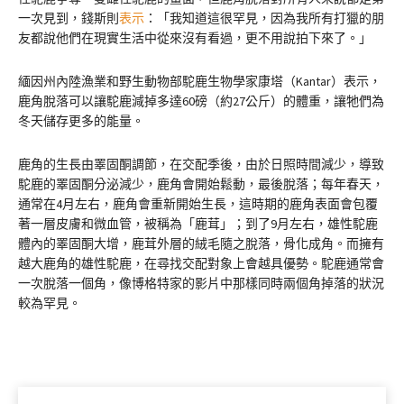
一次見到，錢斯則
表示
：「我知道這很罕見，因為我所有打獵的朋
友都說他們在現實生活中從來沒有看過，更不用說拍下來了。」
緬因州內陸漁業和野生動物部駝鹿生物學家康塔（Kantar）表示，
鹿角脫落可以讓駝鹿減掉多達60磅（約27公斤）的體重，讓牠們為
冬天儲存更多的能量。
鹿角的生長由睪固酮調節，在交配季後，由於日照時間減少，導致
駝鹿的睪固酮分泌減少，鹿角會開始鬆動，最後脫落；每年春天，
通常在4月左右，鹿角會重新開始生長，這時期的鹿角表面會包覆
著一層皮膚和微血管，被稱為「鹿茸」；到了9月左右，雄性駝鹿
體內的睪固酮大增，鹿茸外層的絨毛隨之脫落，骨化成角。而擁有
越大鹿角的雄性駝鹿，在尋找交配對象上會越具優勢。駝鹿通常會
一次脫落一個角，像博格特家的影片中那樣同時兩個角掉落的狀況
較為罕見。