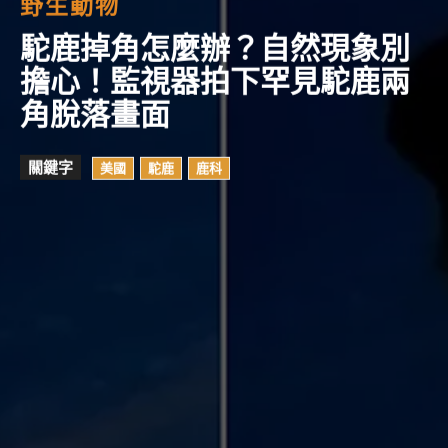
野生動物
駝鹿掉角怎麼辦？自然現象別
擔心！監視器拍下罕見駝鹿兩
角脫落畫面
關鍵字
美國
駝鹿
鹿科