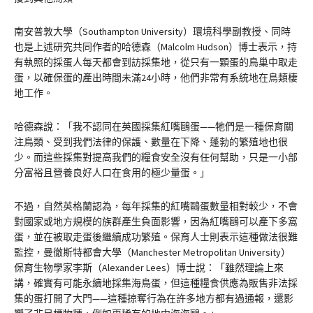
南安普敦大學（Southampton University）環境科學副教授、同時
也是上述研究共同作者的哈德森（Malcolm Hudson）博士表示，持
有執照的採蛋人每天都會到訪採集地，從只有一顆蛋的鳥巢中取走
蛋，以確保蛋的產出時間未滿24小時，他們非常有系統地在鳥類棲
地工作。
哈德森說：「我不認同在英國採集紅嘴鷗蛋——牠們是一種保育關
注鳥類、受到我們法律的保護、數量在下降、蓬勃的繁殖地也很
少。而這些採集對提高我們的糧食安全沒有任何幫助，只是一小部
分富裕且營養良好人口在食用的極少量蛋。」
不過，自然英格蘭認為，每年採集的紅嘴鷗蛋數量相對較少，不會
對國家或地方規模的族群產生負面影響，因為紅嘴鷗可以產下多窩
蛋，並在被取走蛋後繼續成功繁殖。保育人士則表示這種做法很難
監控，曼徹斯特都會大學（Manchester Metropolitan University）
保育生物學家李斯（Alexander Lees）博士說：「雖然理論上來
講，確實有可能永續地採集海鳥蛋，但這種糧食供應為販售非法採
集的蛋打開了大門——這種掠奪行為在許多地方都有過通報，還影