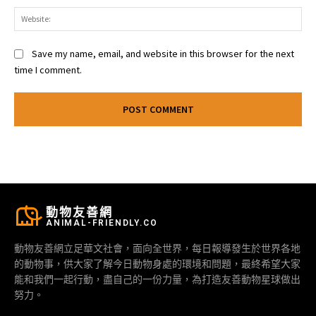
Web
Save my name, email, and website in this browser for the next
time I comment.
動物友善網
ANIMAL-FRIENDLY.CO
動物友善網立足華文社會，面向全世界，每日報導發生於世界各地
的動物事，供大家了解今日動物身處的環境和問題，最終希望大家
能和我們一起行動，盡自己的一份力量，為打造友善動物星球做出
努力。