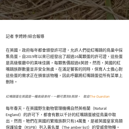
記者 李娉婷/綜合報導
在英國，政府每年都會頒發許可證，允許人們從紅嘴鷗的鳥巢中採
集鳥蛋，自2019年以來已經發出了超過16萬顆蛋的許可證，這些蛋
是高級餐廳中的美味佳餚，每顆售價超過8英鎊。然而，英國的紅
嘴鷗族群數量並非安全無虞，在滿足饕客的同時，保育人士擔心對
這些蛋的需求正在損害該物種，因此呼籲將紅嘴鷗蛋從所有菜單上
刪除。
紅嘴鷗蛋在英國是一種高級食材，一顆可賣到8英鎊。 取自
The Guardian
每年春天，在英國野生動物管理機構自然英格蘭（Natural
England）的許可下，都會有數以千計的紅嘴鷗蛋被從鳥巢中取
出，然而，牠們在英國的繁殖族群只有14萬隻，是被英國皇家鳥類
保護協會（RSPB）列入黃名單（The amber list）的受威脅物種。