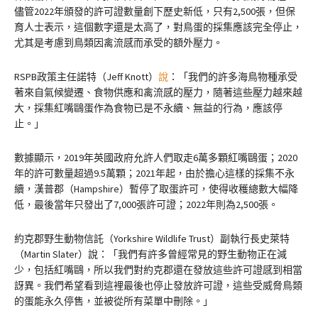
儘管2022年頒發的許可證數量創下歷史新低，只有2,500張，但保
育人士表示，這個數字還是太高了，對鳥蛋的採集應該完全停止，
尤其是考慮到鳥類因禽流感而承受的額外壓力。
RSPB政策主任諾特（Jeff Knott）
說
：「我們的許多海鳥物種承受
著來自氣候變遷、食物供應和禽流感的壓力，隨著這些壓力越來越
大，採集紅嘴鷗蛋作為食物已是不永續、無益的行為，應該停
止。」
數據顯示，2019年英國政府允許人們取走6萬多顆紅嘴鷗蛋；2020
年的許可數量超過9.5萬顆；2021年起，由於擔心這樣的採集不永
續，漢普郡（Hampshire）暫停了取蛋許可，使得收穫總數大幅降
低，最後當年只發出了7,000張許可證；2022年則為2,500張。
約克郡野生動物信託（Yorkshire Wildlife Trust）副執行長史萊特
（Martin Slater）說：「我們有許多曾經常見的野生動物正在減
少，包括紅嘴鷗，所以我們對約克郡還在發放這些許可證感到相當
訝異。我們希望看到這裡最後也停止發放許可證，這些受威脅鳥類
的蛋能永久停售，並被從所有菜單中刪除。」