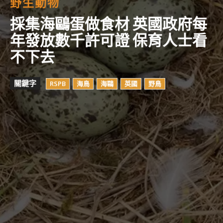
野生動物
採集海鷗蛋做食材 英國政府每
年發放數千許可證 保育人士看
不下去
關鍵字
RSPB
海鳥
海鷗
英國
野鳥