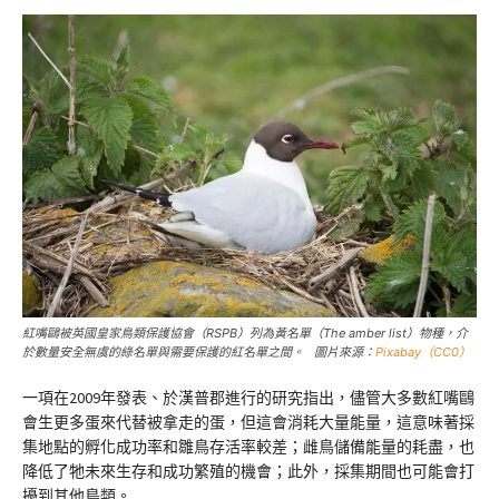
紅嘴鷗被英國皇家鳥類保護協會（RSPB）列為黃名單（The amber list）物種，介
於數量安全無虞的綠名單與需要保護的紅名單之間。 圖片來源：
Pixabay（CC0）
一項在2009年發表、於漢普郡進行的研究指出，儘管大多數紅嘴鷗
會生更多蛋來代替被拿走的蛋，但這會消耗大量能量，這意味著採
集地點的孵化成功率和雛鳥存活率較差；雌鳥儲備能量的耗盡，也
降低了牠未來生存和成功繁殖的機會；此外，採集期間也可能會打
擾到其他鳥類。