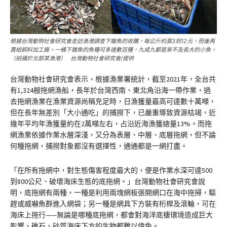
根據台灣動物社會研究會走訪漁港調查下雜魚的收購，每公斤約莫3到12元，而後再
賣給飼料加工廠。一桶下雜魚的魚種可多達數百種，九成九都是來不及長大的小魚。
（拍攝於北部某漁港） 台灣動物社會研究會/提供
台灣動物社會研究會表示，根據漁業署統計，截至2021年，全台共
有1,324艘拖網漁船，長年於台灣西南、東北角沿海一帶作業，過
去拖網漁業在漁業資源尚稱充足時，日漁獲量最高可達數十萬噸，
但在長年無差別「大小通吃」的捕撈下，已嚴重導致資源枯竭，近
幾年平均年漁獲量約在2萬噸左右，占沿近海漁獲總量13%。而拖
網漁業依據作業水層深淺，又分為表層、中層、底層拖網，但不論
何種拖網，捕撈對象都沒有選擇性，通通都是一網打盡。
「在所有拖網中，對生態傷害程度最大的，便是作業水深可達500
到800公尺、破壞海床生態的底拖網。」台灣動物社會研究會說
明，底拖網有兩種，一種是利用兩塊網板張開網口在海中拖掃，驅
趕或威嚇魚群進入網袋；另一種是網具下方裝有桁桿及滾輪，可在
海床上拖行——無論是哪種底拖網，都會對海洋底棲環境造成巨大
影響，礁石、砂質海床下方的生物都難以倖免。