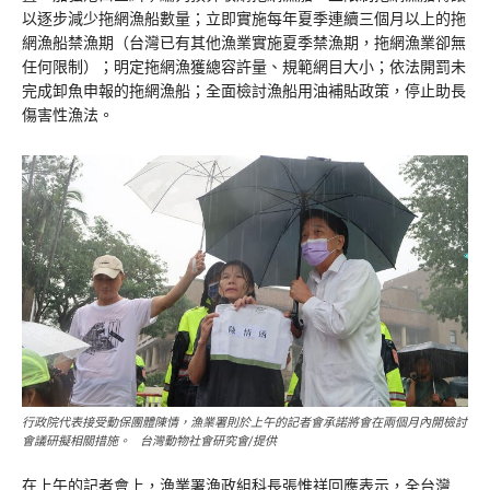
以逐步減少拖網漁船數量；立即實施每年夏季連續三個月以上的拖
網漁船禁漁期（台灣已有其他漁業實施夏季禁漁期，拖網漁業卻無
任何限制）；明定拖網漁獲總容許量、規範網目大小；依法開罰未
完成卸魚申報的拖網漁船；全面檢討漁船用油補貼政策，停止助長
傷害性漁法。
行政院代表接受動保團體陳情，漁業署則於上午的記者會承諾將會在兩個月內開檢討
會議研擬相關措施。 台灣動物社會研究會/提供
在上午的記者會上，漁業署漁政組科長張惟祥回應表示，全台灣