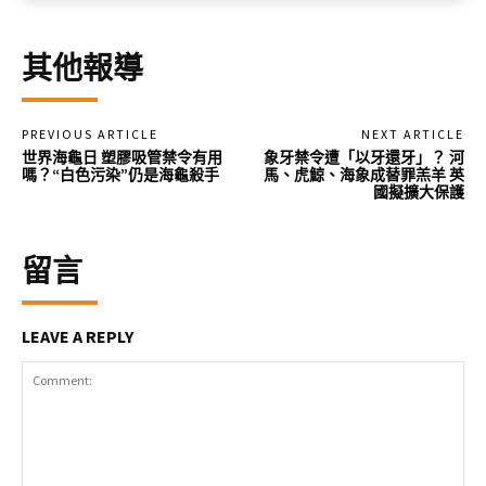
其他報導
PREVIOUS ARTICLE
NEXT ARTICLE
世界海龜日 塑膠吸管禁令有用
象牙禁令遭「以牙還牙」？ 河
嗎？“白色污染”仍是海龜殺手
馬、虎鯨、海象成替罪羔羊 英
國擬擴大保護
留言
LEAVE A REPLY