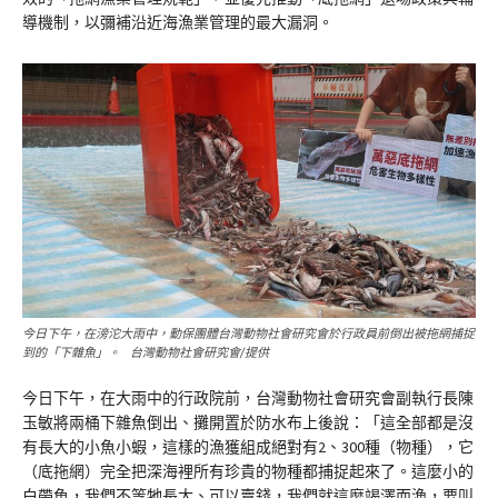
導機制，以彌補沿近海漁業管理的最大漏洞。
今日下午，在滂沱大雨中，動保團體台灣動物社會研究會於行政員前倒出被拖網捕捉
到的「下雜魚」。 台灣動物社會研究會/提供
今日下午，在大雨中的行政院前，台灣動物社會研究會副執行長陳
玉敏將兩桶下雜魚倒出、攤開置於防水布上後說：「這全部都是沒
有長大的小魚小蝦，這樣的漁獲組成絕對有2、300種（物種），它
（底拖網）完全把深海裡所有珍貴的物種都捕捉起來了。這麼小的
白帶魚，我們不等牠長大、可以賣錢，我們就這麼竭澤而漁，要叫