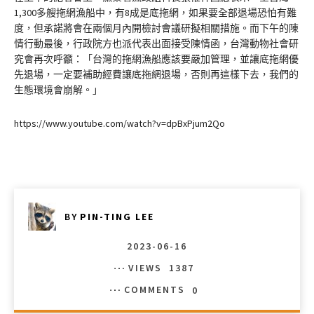
1,300多艘拖網漁船中，有8成是底拖網，如果要全部退場恐怕有難
度，但承諾將會在兩個月內開檢討會議研擬相關措施。而下午的陳
情行動最後，行政院方也派代表出面接受陳情函，台灣動物社會研
究會再次呼籲：「台灣的拖網漁船應該要嚴加管理，並讓底拖網優
先退場，一定要補助經費讓底拖網退場，否則再這樣下去，我們的
生態環境會崩解。」
https://www.youtube.com/watch?v=dpBxPjum2Qo
BY
PIN-TING LEE
2023-06-16
VIEWS
1387
COMMENTS
0