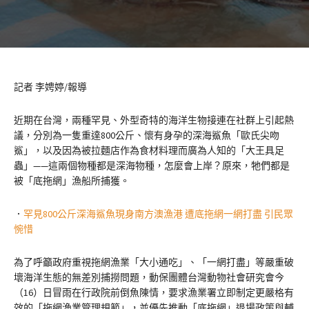
記者 李娉婷/報導
近期在台灣，兩種罕見、外型奇特的海洋生物接連在社群上引起熱
議，分別為一隻重達800公斤、懷有身孕的深海鯊魚「歐氏尖吻
鯊」，以及因為被拉麵店作為食材料理而廣為人知的「大王具足
蟲」——這兩個物種都是深海物種，怎麼會上岸？原來，牠們都是
被「底拖網」漁船所捕獲。
．
罕見800公斤深海鯊魚現身南方澳漁港 遭底拖網一網打盡 引民眾
惋惜
為了呼籲政府重視拖網漁業「大小通吃」、「一網打盡」等嚴重破
壞海洋生態的無差別捕撈問題，動保團體台灣動物社會研究會今
（16）日冒雨在行政院前倒魚陳情，要求漁業署立即制定更嚴格有
效的「拖網漁業管理規範」，並優先推動「底拖網」退場政策與輔