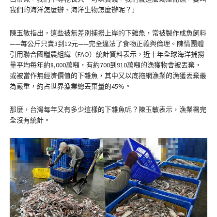
我們的海洋怎麼辦、海洋生物怎麼辦呢？」
陳玉敏指出，這些被無差別捕撈上岸的下雜魚，常被製作成魚飼料
——每公斤只賣3到12元——完全違法了食物正義與倫理。陳情團體
引用聯合國糧農組織（FAO）統計資料表示，近十年全球海洋捕撈
量平均每年約8,000萬噸，有約700到910萬噸的漁獲物會被丟棄，
或被當作無經濟價值的下雜魚，其中又以底拖網漁業的漁獲丟棄最
為嚴重，約占世界漁業總丟棄量的45%。
那麼，台灣每年又有多少這樣的下雜魚呢？陳玉敏表示，漁業署完
全沒有統計。