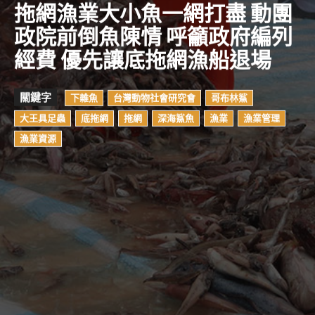
拖網漁業大小魚一網打盡 動團
政院前倒魚陳情 呼籲政府編列
經費 優先讓底拖網漁船退場
關鍵字
下雜魚
台灣動物社會研究會
哥布林鯊
大王具足蟲
底拖網
拖網
深海鯊魚
漁業
漁業管理
漁業資源