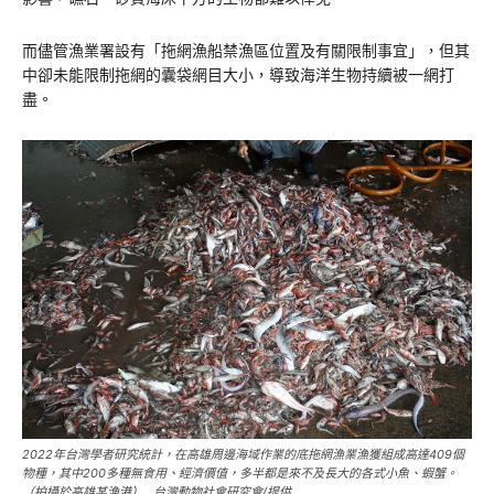
而儘管漁業署設有「拖網漁船禁漁區位置及有關限制事宜」，但其
中卻未能限制拖網的囊袋網目大小，導致海洋生物持續被一網打
盡。
2022年台灣學者研究統計，在高雄周邊海域作業的底拖網漁業漁獲組成高達409個
物種，其中200多種無食用、經濟價值，多半都是來不及長大的各式小魚、蝦蟹。
（拍攝於高雄某漁港） 台灣動物社會研究會/提供