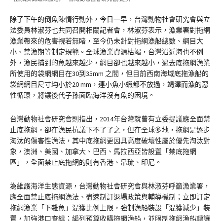
除了下午的倒魚陳情行動外，今日一早，台灣動物社會研究會與立
法委員林淑芬也共同召開相關記者會，林淑芬表示，漁業署對拖網
漁業帶來的危害視若無睹，至今仍未針對拖網漁船總數、網目大
小、禁漁期等制定規範。全球漁業資源枯竭，台灣沿近海也不例
外，漁民捕到的魚越來越少，網目卻也越來越小，過去底拖網漁業
所使用的袋網網目在30到35mm 之間，但目前西南海域底拖漁船的
袋網網目尺寸均小於20 mm，連小魚小蝦都不放過，竭澤而漁的惡
性循環，將讓後代子孫面臨海洋沒有魚的困境。
台灣動物社會研究會則指出，2014年台灣就曾有立委提議應全面禁
止底拖網，卻在漁民抗議下不了了之，但在全球多地，拖網是逐步
淘汰的傷害性漁法，其中底拖網更因具高度破壞性屬於優先淘汰對
象，澳洲、美國、加拿大、巴西、馬拉西亞皆設置「禁底拖網
區」，全面禁止底拖網的則有香港、帛琉、印尼。
為維護海洋生態資源，台灣動物社會研究會與林淑芬呼籲漁業署，
應全面禁止底拖網漁法、盡速制訂退場政策與輔導機制；立即訂定
拖網漁業「下雜魚」混獲比例上限，強制漁船裝設「混獲減少」裝
置，加強港口查緝；編列預算收購拖網漁船，並限制拖網漁船轉讓