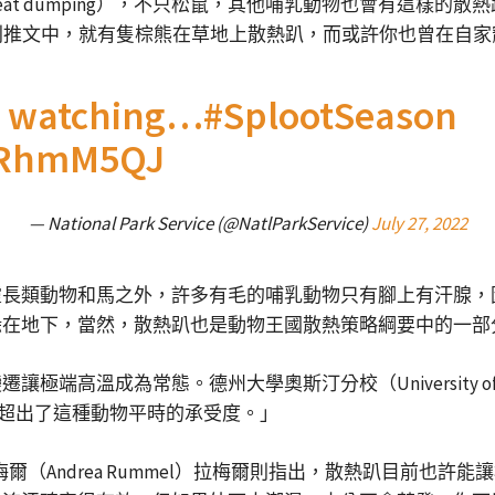
at dumping），不只松鼠，其他哺乳動物也會有這樣的
年夏天發布的一則推文中，就有隻棕熊在草地上散熱趴，而或許你也曾
’s watching…
#SplootSeason
qqRhmM5QJ
— National Park Service (@NatlParkService)
July 27, 2022
靈長類動物和馬之外，許多有毛的哺乳動物只有腳上有汗腺，
躲在地下，當然，散熱趴也是動物王國散熱策略綱要中的一部
溫成為常態。德州大學奧斯汀分校（University of Tex
超出了這種動物平時的承受度。」
理學家拉梅爾（Andrea Rummel）拉梅爾則指出，散熱趴目