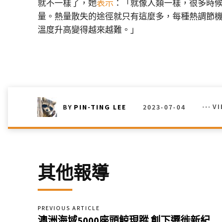
就不一樣了，她
表示
：「就像人類一樣，很多時
量。熱量散失的途徑就只有這麼多，每種熱調節機
溫度升高變得越來越難。」
2023-07-04
V
BY
PIN-TING LEE
其他報導
PREVIOUS ARTICLE
澳洲海域5000座頭鯨現蹤 創下遷徙新紀