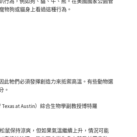
散熱趴行為，例如狗、貓、牛、熊。在美國國家公園管
在自家寵物狗或貓身上看過這種行為。
因此牠們必須發揮創造力來抵禦高溫。有些動物選
分。
as at Austin）綜合生物學副教授博特羅
前也許能讓松鼠保持涼爽，但如果氣溫繼續上升，情況可能