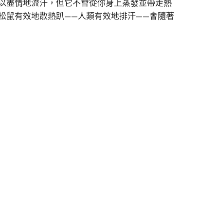
以盡情地流汗，但它不會從你身上蒸發並帶走熱
松鼠有效地散熱趴——人類有效地排汗——會隨著