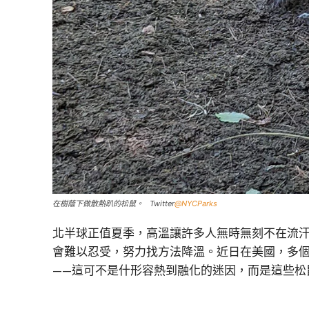
在樹蔭下做散熱趴的松鼠。 Twitter
@NYCParks
北半球正值夏季，高溫讓許多人無時無刻不在流
會難以忍受，努力找方法降溫。近日在美國，多個
——這可不是什形容熱到融化的迷因，而是這些松