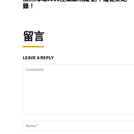
錄！
留言
LEAVE A REPLY
Comment: