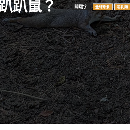
趴趴鼠？
關鍵字
全球暖化
哺乳類