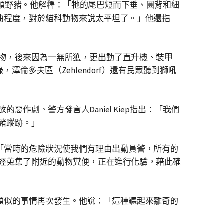
際上是一頭野豬。他解釋：「牠的尾巴短而下垂、圓背和細
彎曲程度，對於貓科動物來說太平坦了。」他還指
物，後來因為一無所獲，更出動了直升機、裝甲
澤倫多夫區（Zehlendorf）還有民眾聽到獅吼
劇。警方發言人Daniel Kiep指出：「我們
豬蹤跡。」
：「當時的危險狀況使我們有理由出動員警，所有的
經蒐集了附近的動物糞便，正在進行化驗，藉此確
免類似的事情再次發生。他說：「這種聽起來離奇的