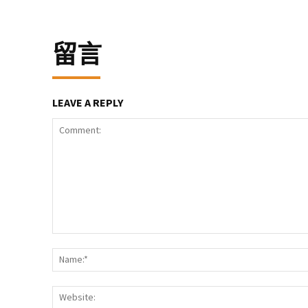
留言
LEAVE A REPLY
Comment: