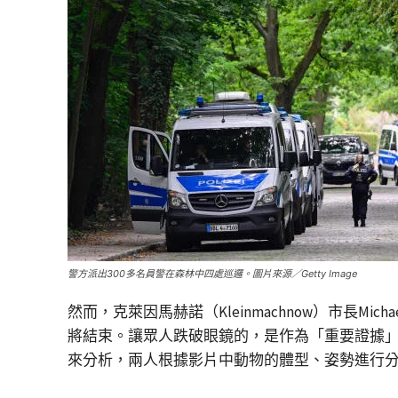
警方派出300多名員警在森林中四處巡邏。圖片來源／Getty Image
然而，克萊因馬赫諾（Kleinmachnow）市長Mich
將結束。讓眾人跌破眼鏡的，是作為「重要證據」的
來分析，兩人根據影片中動物的體型、姿勢進行分