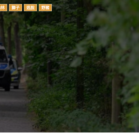
柏林
獅子
逃脫
野豬