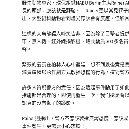
野生動物專家、環保組織NABU Berlin主席Ra
長的頭部，應該就是野豬。」Rainer更以常
出，大型貓科動物看到燈光應該會有反應，但影
這樣的大烏龍讓人啼笑皆非，因為除了目擊者提
車、無人機、紅外線攝影機，總共動員 300 多名員
聲。
緊張的氣氛在柏林人心中蔓延，想不到最後竟是烏龍
譴責這種以惡作劇方式散播恐慌的行為。這對警
許多人質疑警方的責任，因為這起事件動用了如此
措施都是合理的。即使再發生一次，我们還是會
認真的沒有獅子的蹤影。
Rainer則指出，警方不應該製造無謂恐慌，
事件發生，更需要小心求證！」