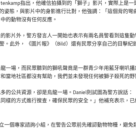
iner Altenkamp指出，他確信拍攝到的「獅子」影片，實
見獅子的姿態，與影片中的身影進行比對，他強調：「這個背的
片中的動物沒有任何反應。
供的影片外，警方發言人一開始也表示有兩名員警看到這隻動
警。此外， 《圖片報》（Bild）還有民眾分享自己的目擊紀錄，
一場，而民眾聽到的獅吼聲竟是一群青少年用藍牙喇叭播放的惡作
方和當地社區都沒有幫助，我們並未發現任何被獅子殺死的野
多的公共資源，卻是烏龍一場。Daniel則試圖為警方說話
以同樣的方式進行搜查，確保民眾的安全。」他補充表示，已
應該成立一個專家諮詢小組，在警告公眾前先確認動物物種，避