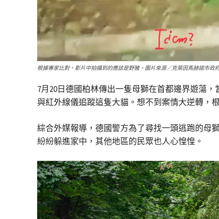
根據專家比對，影片中拍攝到的應該是野豬。圖片來源／克萊因馬赫諾市政
7月20日德國柏林傳出一隻母獅在首都邊界遊蕩
與紅外線儀追蹤這隻大貓。想不到案情大逆轉，
綜合外媒報導，德國警方為了尋找一頭逃跑的母獅
紛紛躲進家中，其他地區的民眾也人心惶惶。