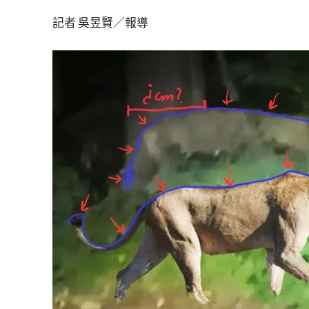
記者 吳昱賢／報導