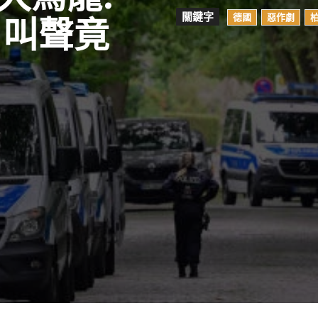
關鍵字
德國
惡作劇
 叫聲竟