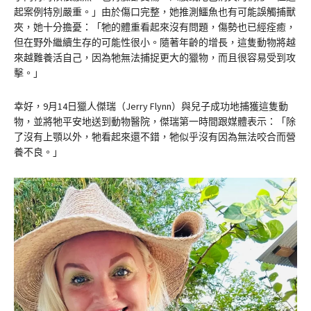
起案例特別嚴重。」由於傷口完整，她推測鱷魚也有可能誤觸捕獸
夾，她十分擔憂：「牠的體重看起來沒有問題，傷勢也已經痊癒，
但在野外繼續生存的可能性很小。隨著年齡的增長，這隻動物將越
來越難養活自己，因為牠無法捕捉更大的獵物，而且很容易受到攻
擊。」
幸好，9月14日獵人傑瑞（Jerry Flynn）與兒子成功地捕獲這隻動
物，並將牠平安地送到動物醫院，傑瑞第一時間跟媒體表示：「除
了沒有上顎以外，牠看起來還不錯，牠似乎沒有因為無法咬合而營
養不良。」