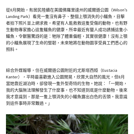
從8月開始，有居民陸續在美國佛羅里達州的威爾遜公園（Wilson’s
Landing Park）看見一隻沒有鼻子、整個上顎消失的小鱷魚，目擊
者拍下照片並上網求救，希望有人能救救這隻受傷的動物，也有野
生動物專家擔心這隻鱷魚的健康。所幸最近有獵人成功誘捕這隻小
鱷魚，令獸醫驚訝的是：牠除了體重偏輕，其實很健康！沒有上顎
的小鱷魚展現了生命的堅韌，未來牠將在動物園享受員工們悉心的
照料。
綜合外媒報導，住在威爾遜公園附近的尤斯塔西婭（Eustacia
Kanter），平時最喜歡進入公園閒晃，欣賞大自然的風光，但8月
當她靠近湖泊時，卻發現一隻外型奇特的生物。她說：「一開始，
我的大腦無法理解發生了什麼事，也不知道到底是什麼動物。後來
我才意識到，那是一隻上顎消失的小鱷魚露出白色的舌頭。我意識
到這件事時非常難過。」