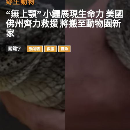
野生動物
“無上顎” 小鱷展現生命力 美國
佛州齊力救援 將搬至動物園新
家
關鍵字
動物園
救援
鱷魚