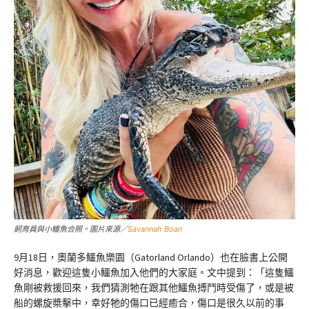
飼育員與小鱷魚合照。圖片來源／
Savannah Boan
9月18日，奧蘭多鱷魚樂園（Gatorland Orlando）也在臉書上公開
好消息，歡迎這隻小鱷魚加入他們的大家庭。文中提到：「這隻鱷
魚剛被救援回來，我們猜測牠在跟其他鱷魚搏鬥時受傷了，或是被
船的螺旋槳擊中，幸好牠的傷口已經癒合，傷口是很久以前的事