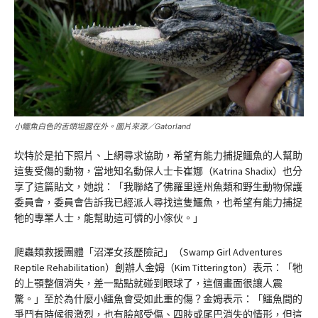
小鱷魚白色的舌頭坦露在外。圖片來源／Gatorland
坎特於是拍下照片、上網尋求協助，希望有能力捕捉鱷魚的人幫助
這隻受傷的動物，當地知名動保人士卡崔娜（Katrina Shadix）也分
享了這篇貼文，她說：「我聯絡了佛羅里達州魚類和野生動物保護
委員會，委員會告訴我已經派人尋找這隻鱷魚，也希望有能力捕捉
牠的專業人士，能幫助這可憐的小傢伙。」
爬蟲類救援團體「沼澤女孩歷險記」（Swamp Girl Adventures
Reptile Rehabilitation）創辦人金姆（Kim Titterington）表示：「牠
的上顎整個消失，差一點點就碰到眼球了，這個畫面很讓人震
驚。」至於為什麼小鱷魚會受如此重的傷？金姆表示：「鱷魚間的
爭鬥有時候很激烈，也有臉部受傷、四肢或尾巴消失的情形，但這