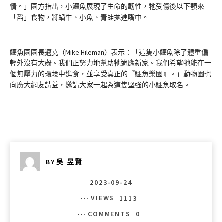
情。」園方指出，小鱷魚展現了生命的韌性，牠受傷後以下顎來
「舀」食物，將蝸牛、小魚、青蛙拋進嘴中。
鱷魚園園長邁克（Mike Hileman）表示：「這隻小鱷魚除了體重偏
輕外沒有大礙。我們正努力地幫助牠適應新家。我們希望牠能在一
個無壓力的環境中進食，並享受真正的『鱷魚樂園』。」動物園也
向廣大網友請益，邀請大家一起為這隻堅強的小鱷魚取名。
BY
吳 昱賢
2023-09-24
VIEWS
1113
COMMENTS
0