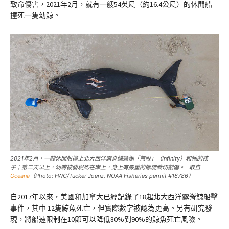
致命傷害，2021年2月，就有一艘54英尺（約16.4公尺）的休閒船
撞死一隻幼鯨。
2021年2月，一艘休閒船撞上北大西洋露脊鯨媽媽「無限」（Infinity）和牠的孩
子；第二天早上，幼鯨被發現死在岸上，身上有嚴重的螺旋槳切割傷。 取自
Oceana
（Photo: FWC/Tucker Joenz, NOAA Fisheries permit #18786）
自2017年以來，美國和加拿大已經記錄了18起北大西洋露脊鯨船擊
事件，其中 12隻鯨魚死亡，但實際數字被認為更高。另有研究發
現，將船速限制在10節可以降低80%到90%的鯨魚死亡風險。