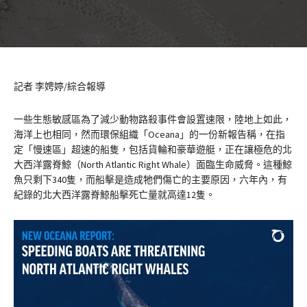
記者 李娉婷/綜合報導
一些生態敏感區為了減少動物路殺事件會設置速限，陸地上如此，
海洋上也相同，然而環保組織「Oceana」的一份新報告稱，在指
定「慢速區」超速的船隻，包括貨輪和豪華遊艇，正在讓極危的北
大西洋露脊鯨（North Atlantic Right Whale）面臨生命威脅。這種鯨
魚只剩下340隻，而船擊是造成牠們傷亡的主要原因，六年內，有
紀錄的北大西洋露脊鯨船擊死亡量就高達12隻。