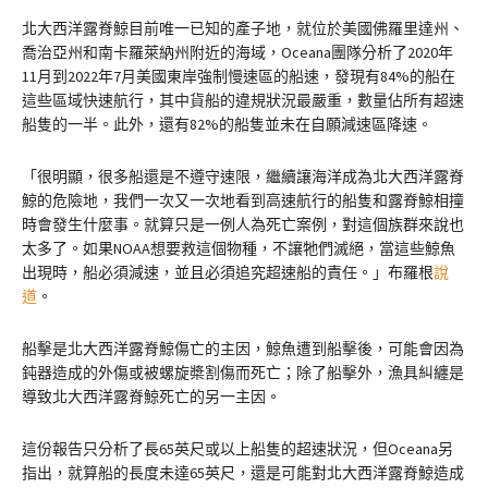
北大西洋露脊鯨目前唯一已知的產子地，就位於美國佛羅里達州、
喬治亞州和南卡羅萊納州附近的海域，Oceana團隊分析了2020年
11月到2022年7月美國東岸強制慢速區的船速，發現有84%的船在
這些區域快速航行，其中貨船的違規狀況最嚴重，數量佔所有超速
船隻的一半。此外，還有82%的船隻並未在自願減速區降速。
「很明顯，很多船還是不遵守速限，繼續讓海洋成為北大西洋露脊
鯨的危險地，我們一次又一次地看到高速航行的船隻和露脊鯨相撞
時會發生什麼事。就算只是一例人為死亡案例，對這個族群來說也
太多了。如果NOAA想要救這個物種，不讓牠們滅絕，當這些鯨魚
出現時，船必須減速，並且必須追究超速船的責任。」布羅根
說
道
。
船擊是北大西洋露脊鯨傷亡的主因，鯨魚遭到船擊後，可能會因為
鈍器造成的外傷或被螺旋槳割傷而死亡；除了船擊外，漁具糾纏是
導致北大西洋露脊鯨死亡的另一主因。
這份報告只分析了長65英尺或以上船隻的超速狀況，但Oceana另
指出，就算船的長度未達65英尺，還是可能對北大西洋露脊鯨造成