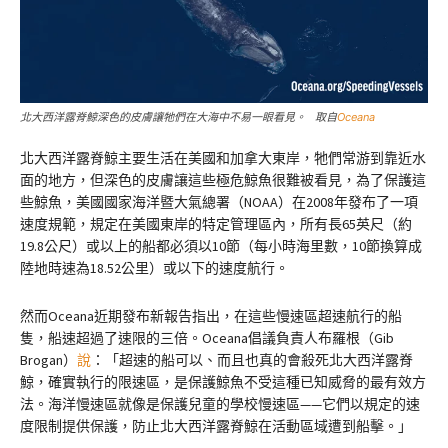
北大西洋露脊鯨深色的皮膚讓牠們在大海中不易一眼看見。 取自
Oceana
北大西洋露脊鯨主要生活在美國和加拿大東岸，牠們常游到靠近水
面的地方，但深色的皮膚讓這些極危鯨魚很難被看見，為了保護這
些鯨魚，美國國家海洋暨大氣總署（NOAA）在2008年發布了一項
速度規範，規定在美國東岸的特定管理區內，所有長65英尺（約
19.8公尺）或以上的船都必須以10節（每小時海里數，10節換算成
陸地時速為18.52公里）或以下的速度航行。
然而Oceana近期發布新報告指出，在這些慢速區超速航行的船
隻，船速超過了速限的三倍。Oceana倡議負責人布羅根（Gib
Brogan）
說
：「超速的船可以、而且也真的會殺死北大西洋露脊
鯨，確實執行的限速區，是保護鯨魚不受這種已知威脅的最有效方
法。海洋慢速區就像是保護兒童的學校慢速區——它們以規定的速
度限制提供保護，防止北大西洋露脊鯨在活動區域遭到船擊。」