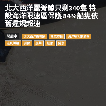
北大西洋露脊鯨只剩340隻 特
設海洋限速區保護 84%船隻依
舊違規超速
關鍵字
北大西洋露脊鯨
極危物種
海洋哺乳類動物
漁具糾纏
美國
船擊
速限
鯨魚