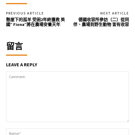
PREVIOUS ARTICLE
NEXT ARTICLE
懸崖下的孤羊 受困2年終獲救 英
德國收容所參訪（二）從同
國” Fiona”將在農場安養天年
伴、農場到野生動物 皆有收容
留言
LEAVE A REPLY
Comment:
Na