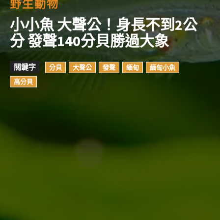
野生動物
小小魚 大聲公！身長不到2公
分 發聲140分貝勝過大象
關鍵字
分貝
大聲公
發聲
緬甸
緬甸小魚
高分貝