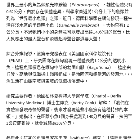
世界上最小的魚為棘頭光棒鮟鱇（
Photocorynus
），雄性個體只有
0.62公分，由於存在個體差異，科學家普遍將1公分上下的魚類並
列為「世界最小魚類」之類。近日，德國科學家在緬甸發現一種生
活在淺水區的半透明小魚（
Danionella cerebrum
），大約只有1.2
公分長，不過牠們小小的身體竟可以發出高達140分貝的聲音，比
大象發出的最大聲音和飛機起降聲音都還要大聲！
綜合外媒報導，這篇研究發表在《美國國家科學院院刊》
（PNAS）上，研究團隊在緬甸發現一種體長約1.2公分的透明小
魚。這種魚類棲息在緬甸中部的勃固山脈（Bago Yoma），這座由
丘陵、高地與低海拔山嶺所組成，是勃固河和錫當河的發源地，小
魚生活在山脈南坡與東坡的低海拔溪流中。
研究主要作者、德國柏林夏裡特大學醫學院（Charité – Berlin
University Medicine）博士生庫克（Verity Cook）解釋：「我們在
實驗室發現奇怪的聲響，後來才發現這些小魚擁有這種特殊的本
領。」她指出，在距離小魚1個身長處測到140分貝的聲音，拉開至
1公尺距離後，就會減弱為108分貝。
參與此次研究的魚類學家布里茨（Ralf Britz）補充：「這種魚類發