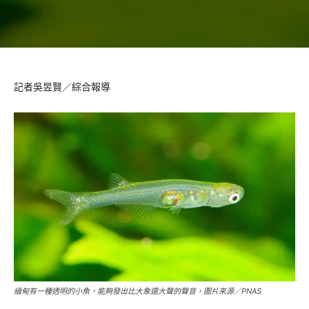
記者吳昱賢／綜合報導
緬甸有一種透明的小魚，能夠發出比大象還大聲的聲音，圖片來源／PNAS