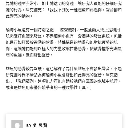
為牠的體型非常小，加上牠透明的身體，讓研究人員能夠仔細研究
牠的行為，庫克補充：「我找不到另一種體型如此迷你，聲音卻如
此響亮的動物。」
緬甸小魚還有一個特別之處——發聲機制，一般魚類大致上是利用
肌肉敲打魚鰾來發聲。不過緬甸小魚有一套獨特的發聲系統，包括
能進行如打鼓般震動的軟骨、特殊構造的肋骨和能對抗疲勞的肌
肉。這讓牠們能夠以極大的力量收縮拉動肋骨，使軟骨撞擊充滿氣
體的魚鰾，進而發出聲音。
雄魚的肋骨較為堅硬，這也解釋了為什麼雌魚不會發出聲音，不過
研究團隊尚不清楚為何緬甸小魚會發出如此響亮的聲音。庫克指
出：「我們猜測，這項能力可能有助於牠們在渾濁的水域中航行，
或者是雄魚用來警告競爭者的一種攻擊性工具。」
BY
吳 昱賢