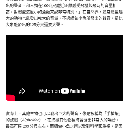
出的聲音，和人類在100公尺處近距離感受飛機起飛時的音量相
當，對體型這麼小的魚類來說非常特別。」在自然界，通常體型越
大的動物也能發出較大的音量，不過緬甸小魚所發出的聲音，卻比
大象能發出的125分貝還要大聲。
實際上，其他生物也可以發出巨大的聲音，像是被稱為「手槍蝦」
的鼓蝦（
Alpheidae
），在捕獵其他物種時會發出非常大的噪音，
最高可達 200 分貝左右。而緬甸小魚之所以受到科學家重視，是因